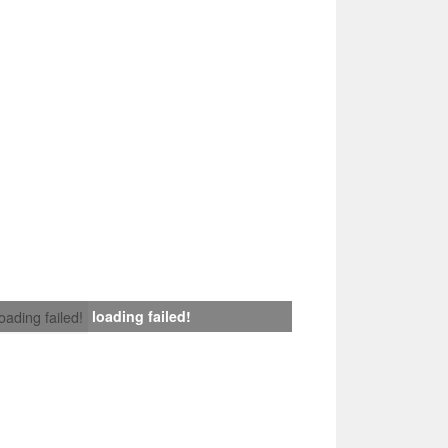
loading failed!
loading failed!