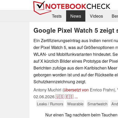
Tests
News
Videos
Be
Google Pixel Watch 5 zeigt s
Ein Zertifizierungseintrag aus Indien nennt 
der Pixel Watch 5, was auf Größenoptionen
WLAN- und Mobilfunkvarianten hindeutet. Sep
auf X kürzlich Bilder eines Prototyps der Pixel
Berichten zufolge aus dem Karibischen Meer 
geborgen worden ist und auf der Rückseite e
Schutzkennzeichnung zeigt.
Antony Muchiri (
übersetzt von
Enrico Frahn),
02.06.2026
🇺🇸
🇪🇸
...
Leaks / Rumors
Wearable
Smartwatch
And
Nur einen Tag nachdem beim Tauchen i