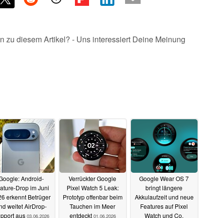
n zu diesem Artikel? - Uns interessiert Deine Meinung
Google: Android-
Verrückter Google
Google Wear OS 7
ature-Drop im Juni
Pixel Watch 5 Leak:
bringt längere
6 erkennt Betrüger
Prototyp offenbar beim
Akkulaufzeit und neue
nd weitet AirDrop-
Tauchen im Meer
Features auf Pixel
pport aus
entdeckt
Watch und Co.
03.06.2026
01.06.2026