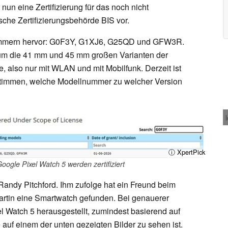
t nun eine Zertifizierung für das noch nicht
sche Zertifizierungsbehörde BIS vor.
ummern hervor: G0F3Y, G1XJ6, G25QD und GFW3R.
 um die 41 mm und 45 mm großen Varianten der
, also nur mit WLAN und mit Mobilfunk. Derzeit ist
stimmen, welche Modellnummer zu welcher Version
ⓘ XpertPick
oogle Pixel Watch 5 werden zertifiziert
andy Pitchford. Ihm zufolge hat ein Freund beim
artin eine Smartwatch gefunden. Bei genauerer
el Watch 5 herausgestellt, zumindest basierend auf
 auf einem der unten gezeigten Bilder zu sehen ist.