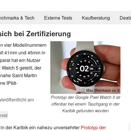
nchmarks & Tech
Externe Tests
Kaufberatung
Deal
ich bei Zertifizierung
nun vier Modellnummern
 mit 41mm und 45mm in
arat hat ein Nutzer
 Watch 5 geteilt, der
nahe Saint Martin
ine IP68-
ⓘ Max Weinbach on X
Prototyp der Google Pixel Watch 5 ist
Veröffentlicht am
offenbar bei einem Tauchgang in der
Karibik gefunden worden
roid
n der Karibik ein nahezu unversehrter
Prototyp der