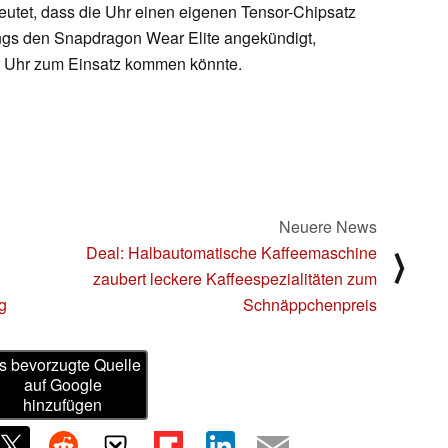
deutet, dass die Uhr einen eigenen Tensor-Chipsatz
ings den Snapdragon Wear Elite angekündigt,
er Uhr zum Einsatz kommen könnte.
Neuere News
Deal: Halbautomatische Kaffeemaschine
⟩
zaubert leckere Kaffeespezialitäten zum
g
Schnäppchenpreis
s bevorzugte Quelle
auf Google
hinzufügen