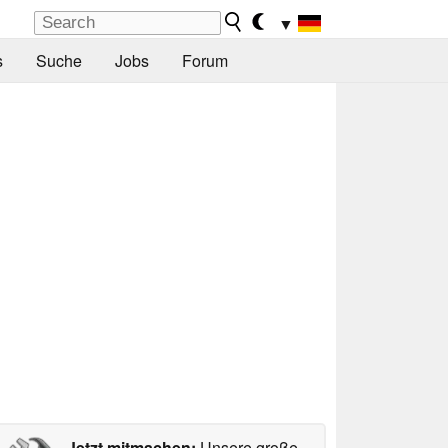
▼
s
Suche
Jobs
Forum
Jetzt mitmachen:
Unsere große