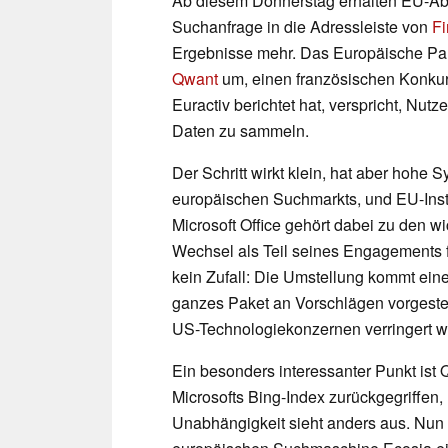
Ab diesem Donnerstag erhalten EU-Abg
Suchanfrage in die Adressleiste von
Fi
Ergebnisse mehr. Das Europäische Par
Qwant
um, einen französischen Konkurre
Euractiv berichtet hat, verspricht, Nu
Daten zu sammeln.
Der Schritt wirkt klein, hat aber hohe 
europäischen Suchmarkts, und EU-Inst
Microsoft Office gehört dabei zu den wi
Wechsel als Teil seines Engagements fü
kein Zufall: Die Umstellung kommt ei
ganzes Paket an Vorschlägen vorgestel
US-Technologiekonzernen verringert we
Ein besonders interessanter Punkt ist
Microsofts Bing-Index zurückgegriffen
Unabhängigkeit sieht anders aus. Nun