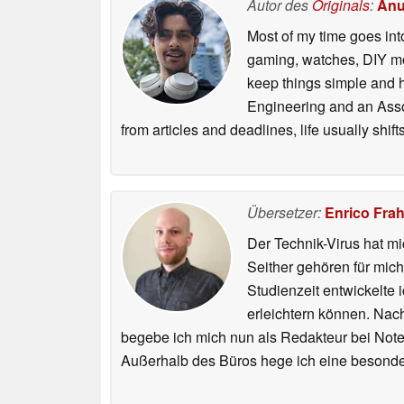
Autor des
Originals
:
Anu
Most of my time goes int
gaming, watches, DIY mo
keep things simple and h
Engineering and an Asso
from articles and deadlines, life usually shi
Übersetzer:
Enrico Fra
Der Technik-Virus hat mi
Seither gehören für mic
Studienzeit entwickelte 
erleichtern können. Nac
begebe ich mich nun als Redakteur bei Not
Außerhalb des Büros hege ich eine besonder