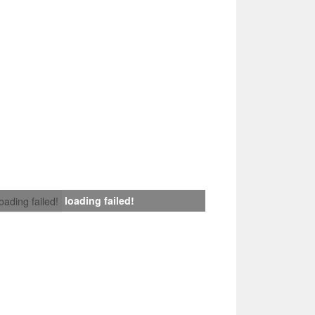
loading failed!
loading failed!