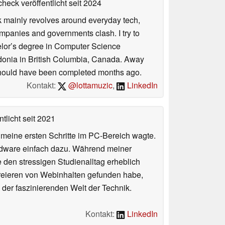
heck veröffentlicht
seit 2024
rk mainly revolves around everyday tech,
panies and governments clash. I try to
helor’s degree in Computer Science
donia in British Columbia, Canada. Away
at should have been completed months ago.
Kontakt:
@lottamuzic
,
LinkedIn
tlicht
seit 2021
n meine ersten Schritte im PC-Bereich wagte.
rdware einfach dazu. Während meiner
e den stressigen Studienalltag erheblich
Kreieren von Webinhalten gefunden habe,
er faszinierenden Welt der Technik.
Kontakt:
LinkedIn