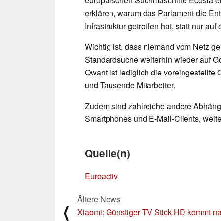
europäischen Suchmaschine Ecosia ei
erklären, warum das Parlament die En
Infrastruktur getroffen hat, statt nur a
Wichtig ist, dass niemand vom Netz 
Standardsuche weiterhin wieder auf G
Qwant ist lediglich die voreingestellt
und Tausende Mitarbeiter.
Zudem sind zahlreiche andere Abhängi
Smartphones und E-Mail-Clients, weiter
Quelle(n)
Euroactiv
Ältere News
⟨
Xiaomi: Günstiger TV Stick HD kommt n