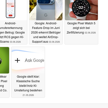
Android-
Google: Android-
Google Pixel Watch 5
nrufererkennung
Feature-Drop im Juni
zeigt sich bei
gen Betrug: Google
2026 erkennt Betrüger
Zertifizierung
02.06.2026
tzt RCS gegen KI-
und weitet AirDrop-
Scams
Support aus
03.06.2026
03.06.2026
 Wear
Google stellt klar:
 Pixel
Klassische Suche
ung
bleibt trotz KI-
d Co.
Umstellung bestehen
21.05.2026