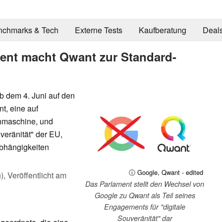
nchmarks & Tech
Externe Tests
Kaufberatung
Deal
ent macht Qwant zur Standard-
b dem 4. Juni auf den
, eine auf
hmaschine, und
ouveränität" der EU,
bhängigkeiten
ⓘ Google, Qwant - edited
),
Veröffentlicht am
Das Parlament stellt den Wechsel von
Google zu Qwant als Teil seines
Engagements für "digitale
Souveränität" dar