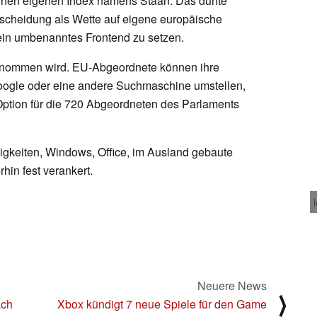
nen eigenen Index namens Staan. Das dürfte
tscheidung als Wette auf eigene europäische
uf ein umbenanntes Frontend zu setzen.
genommen wird. EU-Abgeordnete können ihre
oogle oder eine andere Suchmaschine umstellen,
e Option für die 720 Abgeordneten des Parlaments
gkeiten, Windows, Office, im Ausland gebaute
hin fest verankert.
Neuere News
⟩
ach
Xbox kündigt 7 neue Spiele für den Game