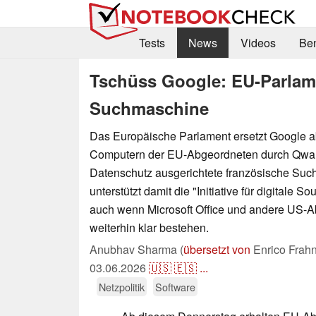
Tests
News
Videos
Be
Tschüss Google: EU-Parlam
Suchmaschine
Das Europäische Parlament ersetzt Google a
Computern der EU-Abgeordneten durch Qwant
Datenschutz ausgerichtete französische Suc
unterstützt damit die "Initiative für digitale S
auch wenn Microsoft Office und andere US-A
weiterhin klar bestehen.
Anubhav Sharma (
übersetzt von
Enrico Frahn
03.06.2026
🇺🇸
🇪🇸
...
Netzpolitik
Software