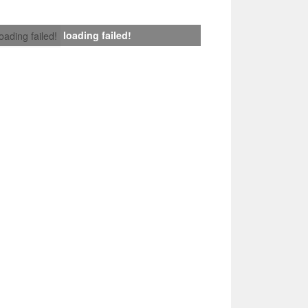
loading failed!
loading failed!