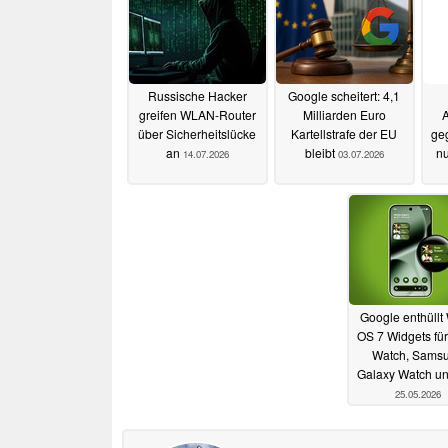
Russische Hacker
Google scheitert: 4,1
greifen WLAN-Router
Milliarden Euro
A
über Sicherheitslücke
Kartellstrafe der EU
ge
an
bleibt
nu
14.07.2026
03.07.2026
Google enthüllt
OS 7 Widgets für
Watch, Sams
Galaxy Watch un
25.05.2026