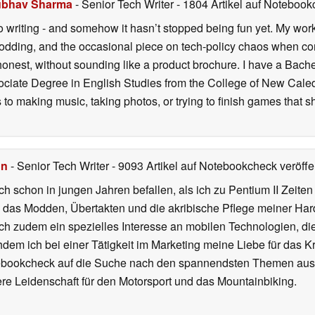
bhav Sharma
- Senior Tech Writer
- 1804 Artikel auf Notebookc
o writing - and somehow it hasn’t stopped being fun yet. My wo
dding, and the occasional piece on tech-policy chaos when com
onest, without sounding like a product brochure. I have a Bac
ciate Degree in English Studies from the College of New Cale
fts to making music, taking photos, or trying to finish games th
hn
- Senior Tech Writer
- 9093 Artikel auf Notebookcheck veröffen
ch schon in jungen Jahren befallen, als ich zu Pentium II Zeite
h das Modden, Übertakten und die akribische Pflege meiner Ha
ich zudem ein spezielles Interesse an mobilen Technologien, di
hdem ich bei einer Tätigkeit im Marketing meine Liebe für das 
ebookcheck auf die Suche nach den spannendsten Themen aus d
e Leidenschaft für den Motorsport und das Mountainbiking.