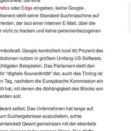
eordnete, die eine
refox
oder
Edge
eingeben, keine Google-
lament stellt seine Standard-Suchmaschine auf
nten, der laut einer internen E-Mail, über die
tzer nicht zu tracken und keine personenbezogenen
Symbolkraft. Google kontrolliert rund 90 Prozent des
itutionen nutzen in großem Umfang US-Software,
chtigsten Beispielen. Das Parlament stellt den
r "digitale Souveränität" dar, auch das Timing ist
nen Tag, nachdem die Europäische Kommission ein
lt hat, mit denen die Abhängigkeit des Blocks von
rden soll.
 Qwant selbst. Das Unternehmen hat lange auf
, um Suchergebnisse auszuliefern, echte
 entwickelt Qwant gemeinsam mit der ebenfalls