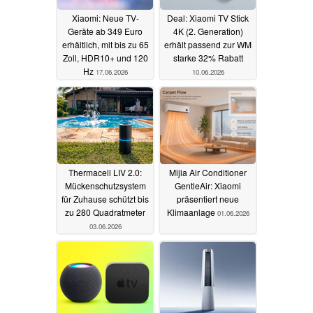
Xiaomi: Neue TV-
Deal: Xiaomi TV Stick
Geräte ab 349 Euro
4K (2. Generation)
erhältlich, mit bis zu 65
erhält passend zur WM
Zoll, HDR10+ und 120
starke 32% Rabatt
Hz
17.06.2026
10.06.2026
Thermacell LIV 2.0:
Mijia Air Conditioner
Mückenschutzsystem
GentleAir: Xiaomi
für Zuhause schützt bis
präsentiert neue
zu 280 Quadratmeter
Klimaanlage
01.06.2026
03.06.2026