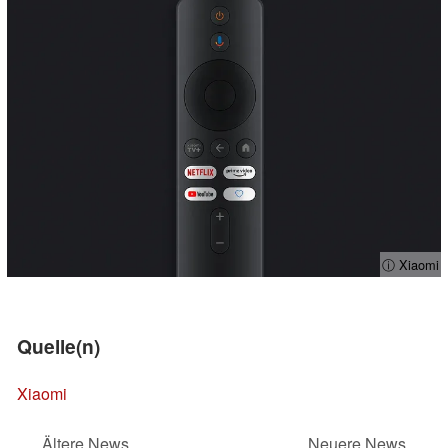
ⓘ Xiaomi
Quelle(n)
Xiaomi
Ältere News
Neuere News