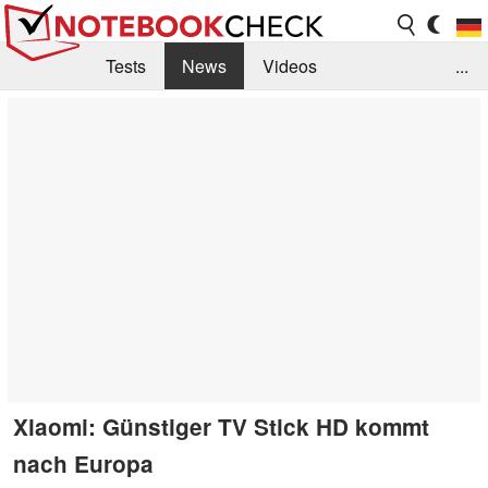
Tests
News
Videos
...
Benchmarks & Tech
Externe Tests
Kaufberatung
Deals
Suche
Jobs
Forum
Xiaomi: Günstiger TV Stick HD kommt
nach Europa