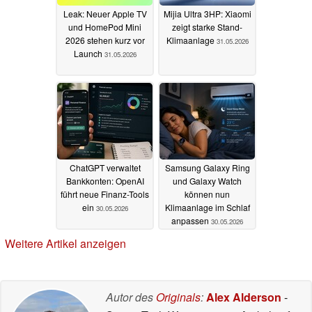
Leak: Neuer Apple TV
Mijia Ultra 3HP: Xiaomi
und HomePod Mini
zeigt starke Stand-
2026 stehen kurz vor
Klimaanlage
31.05.2026
Launch
31.05.2026
ChatGPT verwaltet
Samsung Galaxy Ring
Bankkonten: OpenAI
und Galaxy Watch
führt neue Finanz-Tools
können nun
ein
Klimaanlage im Schlaf
30.05.2026
anpassen
30.05.2026
Weitere Artikel anzeigen
Autor des
Originals
:
Alex Alderson
-