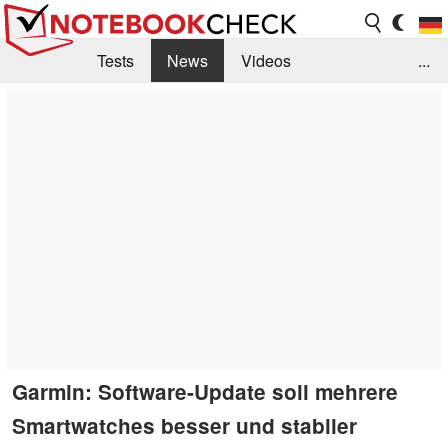
Tests
News
Videos
...
Benchmarks & Tech
Externe Tests
Kaufberatung
Deals
Suche
Jobs
Forum
Garmin: Software-Update soll mehrere
Smartwatches besser und stabiler