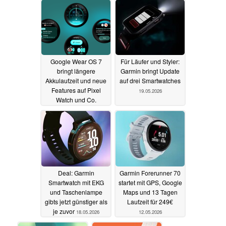
Google Wear OS 7
Für Läufer und Styler:
bringt längere
Garmin bringt Update
Akkulaufzeit und neue
auf drei Smartwatches
Features auf Pixel
19.05.2026
Watch und Co.
19.05.2026
Deal: Garmin
Garmin Forerunner 70
Smartwatch mit EKG
startet mit GPS, Google
und Taschenlampe
Maps und 13 Tagen
gibts jetzt günstiger als
Laufzeit für 249€
je zuvor
18.05.2026
12.05.2026