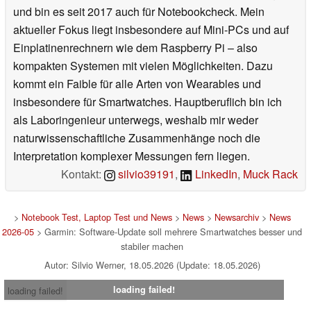
und bin es seit 2017 auch für Notebookcheck. Mein
aktueller Fokus liegt insbesondere auf Mini-PCs und auf
Einplatinenrechnern wie dem Raspberry Pi – also
kompakten Systemen mit vielen Möglichkeiten. Dazu
kommt ein Faible für alle Arten von Wearables und
insbesondere für Smartwatches. Hauptberuflich bin ich
als Laboringenieur unterwegs, weshalb mir weder
naturwissenschaftliche Zusammenhänge noch die
Interpretation komplexer Messungen fern liegen.
Kontakt:
silvio39191
,
LinkedIn
,
Muck Rack
>
Notebook Test, Laptop Test und News
>
News
>
Newsarchiv
>
News
2026-05
> Garmin: Software-Update soll mehrere Smartwatches besser und
stabiler machen
Autor: Silvio Werner, 18.05.2026 (Update: 18.05.2026)
loading failed!
loading failed!