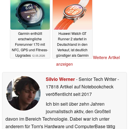
Garmin enthüllt
Huawei Watch GT
erschwingliche
Runner 2 startet in
Forerunner 170 mit
Deutschland in den
NFC, GPS und Fitness-
Verkauf, ist deutlich
Upgrades
günstiger als Garmin
12.05.2026
Weitere Artikel
Forerunner 570
anzeigen
18.03.2026
Silvio Werner
- Senior Tech Writer
-
17818 Artikel auf Notebookcheck
veröffentlicht
seit 2017
Ich bin seit über zehn Jahren
journalistisch aktiv, den Großteil
davon im Bereich Technologie. Dabei war ich unter
anderem für Tom's Hardware und ComputerBase tätig