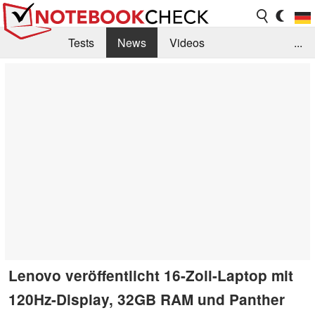
Tests
News
Videos
...
Benchmarks & Tech
Externe Tests
Kaufberatung
Deals
Suche
Jobs
Forum
Lenovo veröffentlicht 16-Zoll-Laptop mit
120Hz-Display, 32GB RAM und Panther