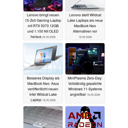
Lenovo bringt neuen
Lenovo stellt Wildcat
15-Zoll-Gaming-Laptop
Lake Laptops als neue
mit RTX 5070 12GB
MacBook Neo
und 1.100 Nit OLED
Alternativen vor
heraus
20.05.2026
19.05.2026
Besseres Display als
MiniPlasma Zero-Day:
MacBook Neo: Asus
Vollständig gepatchte
veröffentlicht neuen
Windows 11-Systeme
Intel Wildcat Lake
angreifbar
18.05.2026
Laptop
18.05.2026