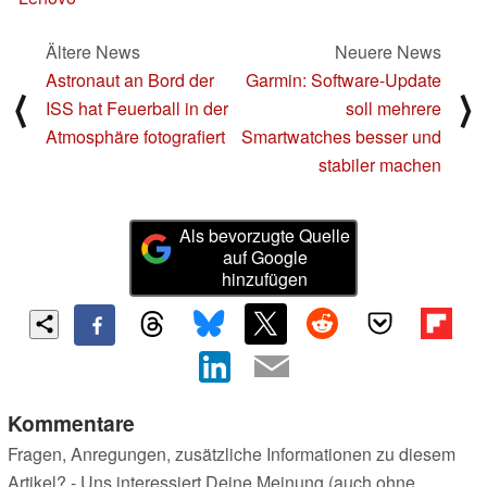
Ältere News
Neuere News
Astronaut an Bord der
Garmin: Software-Update
⟨
⟩
ISS hat Feuerball in der
soll mehrere
Atmosphäre fotografiert
Smartwatches besser und
stabiler machen
Als bevorzugte Quelle
auf Google
hinzufügen
Kommentare
Fragen, Anregungen, zusätzliche Informationen zu diesem
Artikel? - Uns interessiert Deine Meinung (auch ohne