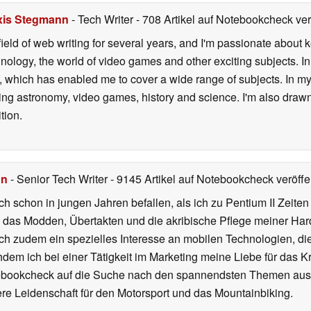
xis Stegmann
- Tech Writer
- 708 Artikel auf Notebookcheck verö
field of web writing for several years, and I'm passionate about 
logy, the world of video games and other exciting subjects. In p
 which has enabled me to cover a wide range of subjects. In my 
ding astronomy, video games, history and science. I'm also drawn
tion.
hn
- Senior Tech Writer
- 9145 Artikel auf Notebookcheck veröffen
ch schon in jungen Jahren befallen, als ich zu Pentium II Zeite
h das Modden, Übertakten und die akribische Pflege meiner Ha
ich zudem ein spezielles Interesse an mobilen Technologien, di
hdem ich bei einer Tätigkeit im Marketing meine Liebe für das 
ebookcheck auf die Suche nach den spannendsten Themen aus d
e Leidenschaft für den Motorsport und das Mountainbiking.