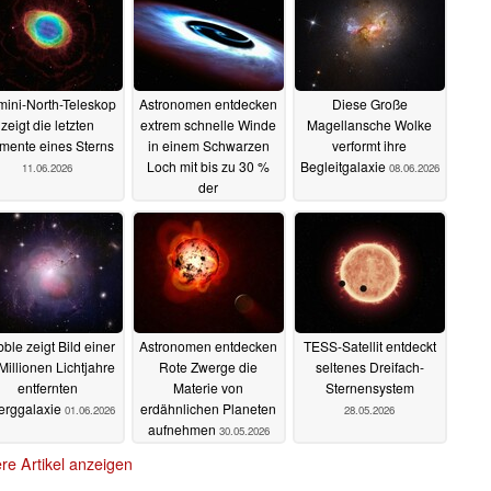
ini-North-Teleskop
Astronomen entdecken
Diese Große
zeigt die letzten
extrem schnelle Winde
Magellansche Wolke
mente eines Sterns
in einem Schwarzen
verformt ihre
Loch mit bis zu 30 %
Begleitgalaxie
11.06.2026
08.06.2026
der
Lichtgeschwindigkeit
10.06.2026
ble zeigt Bild einer
Astronomen entdecken
TESS-Satellit entdeckt
Millionen Lichtjahre
Rote Zwerge die
seltenes Dreifach-
entfernten
Materie von
Sternensystem
erggalaxie
erdähnlichen Planeten
01.06.2026
28.05.2026
aufnehmen
30.05.2026
re Artikel anzeigen