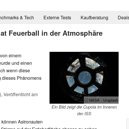
nchmarks & Tech
Externe Tests
Kaufberatung
Deal
at Feuerball in der Atmosphäre
s von einem
wurde und einen
uch wenn diese
ng dieses Phänomens
),
Veröffentlicht am
ⓘ NASA - Unsplash
Ein Bild zeigt die Cupola im Inneren
der ISS
t, können Astronauten