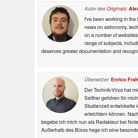
Autor des
Originals
:
Ale
I've been working in the 
news on astronomy, techno
on a number of websites,
range of subjects, inclu
deserves greater documentation and recogni
Übersetzer:
Enrico Fra
Der Technik-Virus hat mi
Seither gehören für mic
Studienzeit entwickelte 
erleichtern können. Nac
begebe ich mich nun als Redakteur bei Not
Außerhalb des Büros hege ich eine besonder