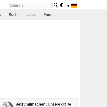
▼
s
Suche
Jobs
Forum
Jetzt mitmachen:
Unsere große