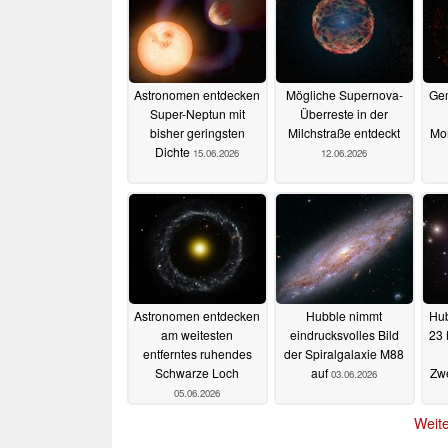
Astronomen entdecken
Mögliche Supernova-
Gem
Super-Neptun mit
Überreste in der
bisher geringsten
Milchstraße entdeckt
Mo
Dichte
15.06.2026
12.06.2026
Astronomen entdecken
Hubble nimmt
Hub
am weitesten
eindrucksvolles Bild
23 
entferntes ruhendes
der Spiralgalaxie M88
Schwarze Loch
auf
Zw
03.06.2026
05.06.2026
Weite