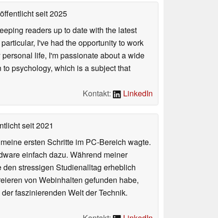
ffentlicht
seit 2025
keeping readers up to date with the latest
articular, I've had the opportunity to work
personal life, I'm passionate about a wide
 to psychology, which is a subject that
Kontakt:
LinkedIn
tlicht
seit 2021
n meine ersten Schritte im PC-Bereich wagte.
rdware einfach dazu. Während meiner
e den stressigen Studienalltag erheblich
Kreieren von Webinhalten gefunden habe,
er faszinierenden Welt der Technik.
Kontakt:
LinkedIn