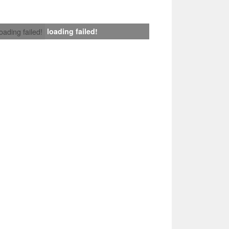
loading failed!
loading failed!