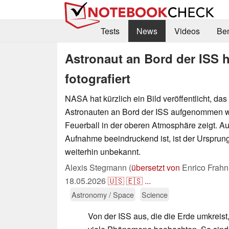
Tests
News
Videos
Be
Astronaut an Bord der ISS h
fotografiert
NASA hat kürzlich ein Bild veröffentlicht, da
Astronauten an Bord der ISS aufgenommen 
Feuerball in der oberen Atmosphäre zeigt. A
Aufnahme beeindruckend ist, ist der Urspru
weiterhin unbekannt.
Alexis Stegmann (
übersetzt von
Enrico Frahn
18.05.2026
🇺🇸
🇪🇸
...
Astronomy / Space
Science
Von der ISS aus, die die Erde umkreis