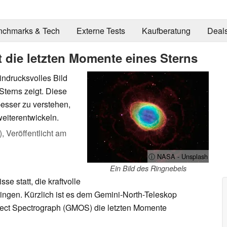
nchmarks & Tech
Externe Tests
Kaufberatung
Deal
 die letzten Momente eines Sterns
indrucksvolles Bild
Sterns zeigt. Diese
esser zu verstehen,
eiterentwickeln.
),
Veröffentlicht am
ⓘ NASA - Unsplash
Ein Bild des Ringnebels
se statt, die kraftvolle
ngen. Kürzlich ist es dem Gemini-North-Teleskop
ject Spectrograph (GMOS) die letzten Momente