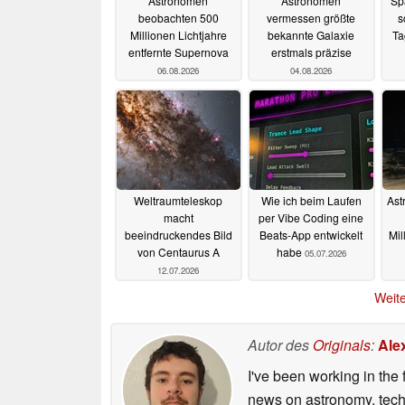
Astronomen
Astronomen
Sp
beobachten 500
vermessen größte
s
Millionen Lichtjahre
bekannte Galaxie
Ta
entfernte Supernova
erstmals präzise
06.08.2026
04.08.2026
Weltraumteleskop
Wie ich beim Laufen
Ast
macht
per Vibe Coding eine
beeindruckendes Bild
Beats-App entwickelt
Mil
von Centaurus A
habe
05.07.2026
12.07.2026
Weite
Autor des
Originals
:
Ale
I've been working in the 
news on astronomy, techno