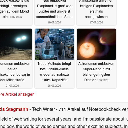
aceX-Raketenstufe
Neu entdeckter
Atmosphäre um einen
chlägt in wenigen
Exoplanet ist groß wie
felsigen Exoplaneten
gen auf dem Mond
Jupiter und umkreist
erstmals
ein
sonnenähnlichen Stern
nachgewiesen
29.07.2026
19.07.2026
17.07.2026
ronomen entdecken
Neue Methode bringt
Astronomen entdecken
neuen
tote Lithium-Akkus
Super-Neptun mit
lisekundenpulsar in
wieder auf nahezu
bisher geringsten
der Milchstraße
100% Kapazität
Dichte
15.06.2026
01.07.2026
28.06.2026
re Artikel anzeigen
xis Stegmann
- Tech Writer
- 711 Artikel auf Notebookcheck verö
field of web writing for several years, and I'm passionate about 
logy, the world of video games and other exciting subjects. In p