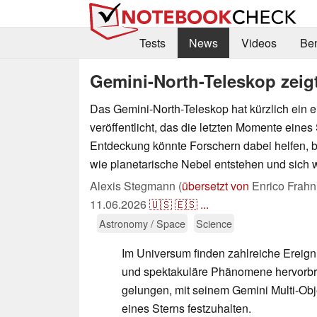
Tests
News
Videos
Be
Gemini-North-Teleskop zeigt
Das Gemini-North-Teleskop hat kürzlich ein e
veröffentlicht, das die letzten Momente eines 
Entdeckung könnte Forschern dabei helfen, b
wie planetarische Nebel entstehen und sich w
Alexis Stegmann (
übersetzt von
Enrico Frahn
11.06.2026
🇺🇸
🇪🇸
...
Astronomy / Space
Science
Im Universum finden zahlreiche Ereignis
und spektakuläre Phänomene hervorbri
gelungen, mit seinem Gemini Multi-Ob
eines Sterns festzuhalten.