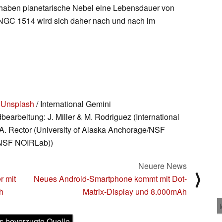
 haben planetarische Nebel eine Lebensdauer von
 NGC 1514 wird sich daher nach und nach im
 Unsplash
/ International Gemini
rbeitung: J. Miller & M. Rodriguez (International
. Rector (University of Alaska Anchorage/NSF
(NSF NOIRLab))
Neuere News
⟩
r mit
Neues Android-Smartphone kommt mit Dot-
h
Matrix-Display und 8.000mAh
s bevorzugte Quelle