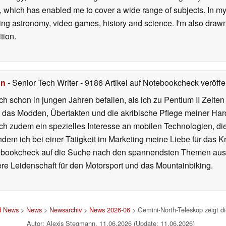
 which has enabled me to cover a wide range of subjects. In my 
ding astronomy, video games, history and science. I'm also drawn
tion.
hn
- Senior Tech Writer
- 9186 Artikel auf Notebookcheck veröffen
ch schon in jungen Jahren befallen, als ich zu Pentium II Zeite
h das Modden, Übertakten und die akribische Pflege meiner Ha
ich zudem ein spezielles Interesse an mobilen Technologien, di
hdem ich bei einer Tätigkeit im Marketing meine Liebe für das 
ebookcheck auf die Suche nach den spannendsten Themen aus d
e Leidenschaft für den Motorsport und das Mountainbiking.
d News
>
News
>
Newsarchiv
>
News 2026-06
> Gemini-North-Teleskop zeigt d
Autor: Alexis Stegmann, 11.06.2026 (Update: 11.06.2026)