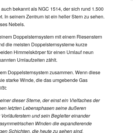
a, auch bekannt als NGC 1514, der sich rund 1.500
et. In seinem Zentrum ist ein heller Stern zu sehen.
ieses Nebels.
s einem Doppelsternsystem mit einem Riesenstern
nd die meisten Doppelsternsysteme kurze
beiden Himmelskörper für einen Umlauf neun
kannten Umlaufzeiten zählt.
diesem Doppelsternsystem zusammen. Wenn diese
sie starke Winde, die das umgebende Gas
ißt:
ner dieser Sterne, der einst ein Vielfaches der
inen letzten Lebensphasen seine äußeren
Vorläuferstern und sein Begleiter einander
n, asymmetrischen Winden die expandierende
gen Schichten, die heute zu sehen sind.