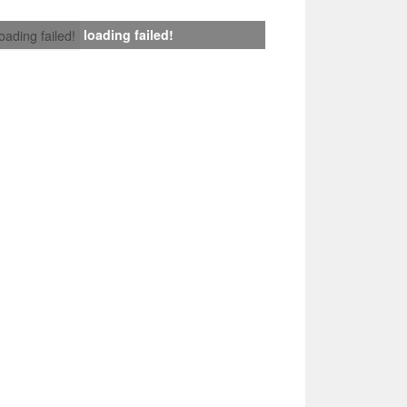
loading failed!
loading failed!