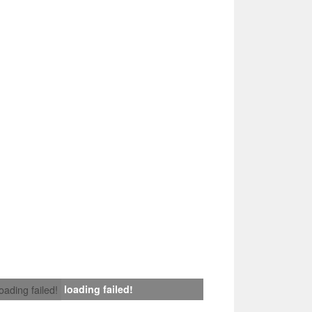
loading failed!
loading failed!