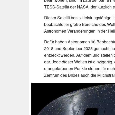
beantworten, sind im Lauf der Jahre me
TESS-Satellit der NASA, der kürzlich ei
Dieser Satellit besitzt leistungsfähig
beobachtet er große Bereiche des Wel
Astronomen Veränderungen in der Hell
Dafür haben Astronomen 96 Beobachtung
2018 und September 2025 gemacht hat
entdeckt werden. Auf dem Bild stellen
dar. Jede dieser Welten ist einzigartig
orangefarbenen Punkte stehen für mehr
Zentrum des Bildes auch die Milchstra