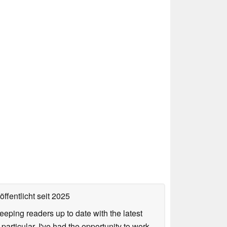
ffentlicht
seit 2025
keeping readers up to date with the latest
articular, I've had the opportunity to work