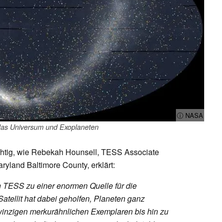
ⓘ NASA
das Universum und Exoplaneten
ichtig, wie Rebekah Hounsell, TESS Associate
aryland Baltimore County, erklärt:
h TESS zu einer enormen Quelle für die
atellit hat dabei geholfen, Planeten ganz
 winzigen merkurähnlichen Exemplaren bis hin zu