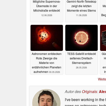
Mögliche Supernova-
Gemini-North-Teleskop
Überreste in der
zeigt die letzten
Ma
Milchstraße entdeckt
Momente eines Sterns
Beg
12.06.2026
11.06.2026
Astronomen entdecken
TESS-Satellit entdeckt
Gün
Rote Zwerge die
seltenes Dreifach-
H
Materie von
Sternensystem
erdähnlichen Planeten
en
28.05.2026
aufnehmen
I
30.05.2026
Weite
Autor des
Originals
:
Ale
I've been working in the 
news on astronomy, techno