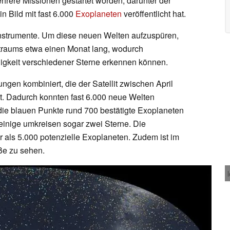
hrere Missionen gestartet worden, darunter der
n Bild mit fast 6.000
Exoplaneten
veröffentlicht hat.
e Instrumente. Um diese neuen Welten aufzuspüren,
traums etwa einen Monat lang, wodurch
igkeit verschiedener Sterne erkennen können.
en kombiniert, die der Satellit zwischen April
. Dadurch konnten fast 6.000 neue Welten
 die blauen Punkte rund 700 bestätigte Exoplaneten
, einige umkreisen sogar zwei Sterne. Die
 als 5.000 potenzielle Exoplaneten. Zudem ist im
ße zu sehen.