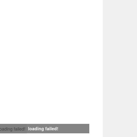
loading failed!
loading failed!