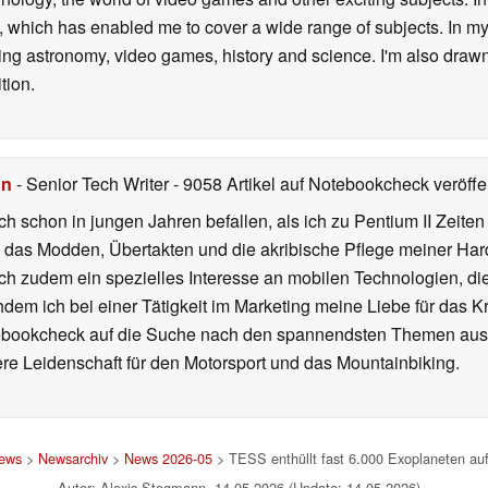
 which has enabled me to cover a wide range of subjects. In my 
ding astronomy, video games, history and science. I'm also drawn
tion.
hn
- Senior Tech Writer
- 9058 Artikel auf Notebookcheck veröffen
ch schon in jungen Jahren befallen, als ich zu Pentium II Zeite
h das Modden, Übertakten und die akribische Pflege meiner Ha
ich zudem ein spezielles Interesse an mobilen Technologien, di
hdem ich bei einer Tätigkeit im Marketing meine Liebe für das 
ebookcheck auf die Suche nach den spannendsten Themen aus d
e Leidenschaft für den Motorsport und das Mountainbiking.
ews
>
Newsarchiv
>
News 2026-05
> TESS enthüllt fast 6.000 Exoplaneten auf
Autor: Alexis Stegmann, 14.05.2026 (Update: 14.05.2026)