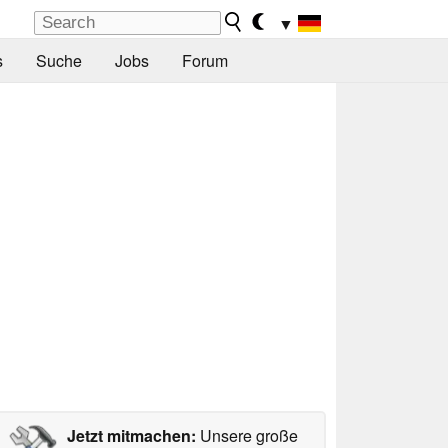
▼
s
Suche
Jobs
Forum
Jetzt mitmachen:
Unsere große