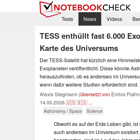
Tests
News
Videos
Be
TESS enthüllt fast 6.000 Ex
Karte des Universums
Der TESS-Satellit hat kürzlich eine Himmelsk
Exoplaneten veröffentlicht. Diese könnte Ast
herauszufinden, ob es anderswo im Universu
wenn dafür weitere Studien erforderlich sind.
Alexis Stegmann (
übersetzt von
Enrico Frahn
14.05.2026
🇺🇸
🇪🇸
...
Astronomy / Space
Science
Obwohl es auf der Erde Leben gibt, ist 
auch anderswo im Universum existiert