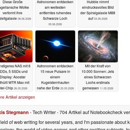
Diese Große
Astronomen entdecken
Hubble nimmt
gellansche Wolke
am weitesten
eindrucksvolles Bild
verformt ihre
entferntes ruhendes
der Spiralgalaxie M88
leitgalaxie
Schwarze Loch
auf
08.06.2026
03.06.2026
05.06.2026
stigeres NAS mit 6
Astronomen entdecken
Mit der Kraft von
DDs, 5 SSDs und
15 neue Pulsare in
10.000 Sonnen: Jets
Display: Aoostar
einem
eines Schwarzen
thüllt WTR Max mit
Kugelsternhaufen
Lochs erstmals
ntel-Chip
nahe der Erde
gemessen
26.05.2026
20.05.2026
11.05.2026
re Artikel anzeigen
xis Stegmann
- Tech Writer
- 704 Artikel auf Notebookcheck verö
field of web writing for several years, and I'm passionate about 
logy, the world of video games and other exciting subjects. In p