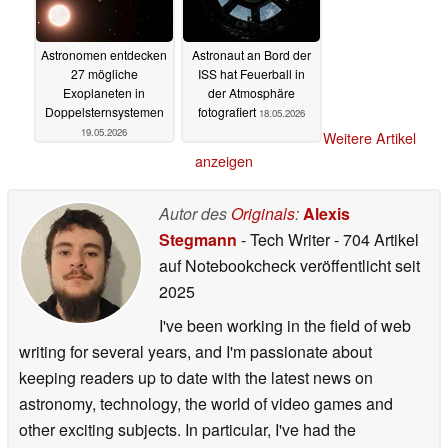
Astronomen entdecken
Astronaut an Bord der
27 mögliche
ISS hat Feuerball in
Exoplaneten in
der Atmosphäre
Doppelsternsystemen
fotografiert
18.05.2026
19.05.2026
Weitere Artikel
anzeigen
Autor des
Originals
:
Alexis
Stegmann
- Tech Writer
- 704 Artikel
auf Notebookcheck veröffentlicht
seit
2025
I've been working in the field of web
writing for several years, and I'm passionate about
keeping readers up to date with the latest news on
astronomy, technology, the world of video games and
other exciting subjects. In particular, I've had the