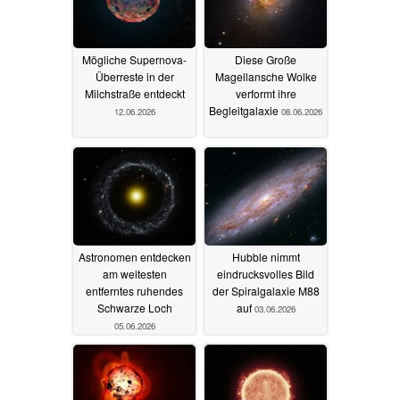
Mögliche Supernova-
Diese Große
Überreste in der
Magellansche Wolke
Milchstraße entdeckt
verformt ihre
Begleitgalaxie
12.06.2026
08.06.2026
Astronomen entdecken
Hubble nimmt
am weitesten
eindrucksvolles Bild
entferntes ruhendes
der Spiralgalaxie M88
Schwarze Loch
auf
03.06.2026
05.06.2026