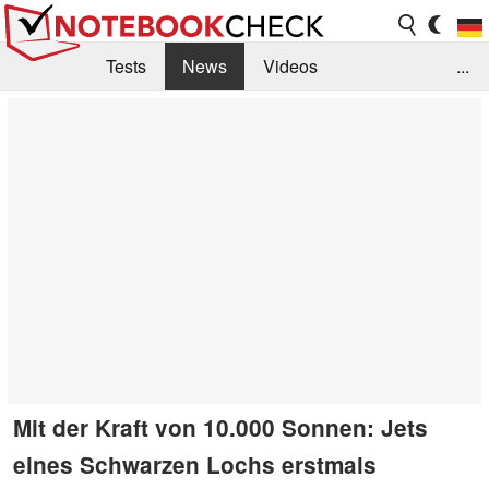
Tests
News
Videos
...
Benchmarks & Tech
Externe Tests
Kaufberatung
Deals
Suche
Jobs
Forum
Mit der Kraft von 10.000 Sonnen: Jets
eines Schwarzen Lochs erstmals