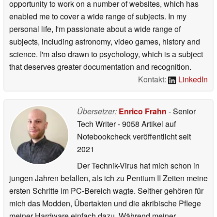
opportunity to work on a number of websites, which has
enabled me to cover a wide range of subjects. In my
personal life, I'm passionate about a wide range of
subjects, including astronomy, video games, history and
science. I'm also drawn to psychology, which is a subject
that deserves greater documentation and recognition.
Kontakt:
LinkedIn
Übersetzer:
Enrico Frahn
- Senior
Tech Writer
- 9058 Artikel auf
Notebookcheck veröffentlicht
seit
2021
Der Technik-Virus hat mich schon in
jungen Jahren befallen, als ich zu Pentium II Zeiten meine
ersten Schritte im PC-Bereich wagte. Seither gehören für
mich das Modden, Übertakten und die akribische Pflege
meiner Hardware einfach dazu. Während meiner