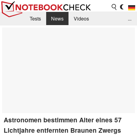
Tests
News
Videos
...
Benchmarks & Tech
Externe Tests
Kaufberatung
Deals
Suche
Jobs
Forum
Astronomen bestimmen Alter eines 57
Lichtjahre entfernten Braunen Zwergs