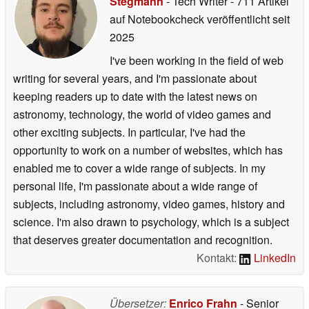
Stegmann
- Tech Writer
- 711 Artikel
auf Notebookcheck veröffentlicht
seit
2025
I've been working in the field of web
writing for several years, and I'm passionate about
keeping readers up to date with the latest news on
astronomy, technology, the world of video games and
other exciting subjects. In particular, I've had the
opportunity to work on a number of websites, which has
enabled me to cover a wide range of subjects. In my
personal life, I'm passionate about a wide range of
subjects, including astronomy, video games, history and
science. I'm also drawn to psychology, which is a subject
that deserves greater documentation and recognition.
Kontakt:
LinkedIn
Übersetzer:
Enrico Frahn
- Senior