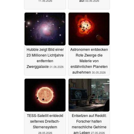
auf
11.06.2026
03.06.2026
Hubble zeigt Bild einer
Astronomen entdecken
23 Millionen Lichtjahre
Rote Zwerge die
entfernten
Materie von
Zwerggalaxie
erdähnlichen Planeten
01.06.2026
aufnehmen
30.05.2026
TESS-Satellit entdeckt
Entsetzen auf Reddit:
seltenes Dreifach-
Forscher halten
Sternensystem
menschliche Gehirne
am Leben
28.05.2026
27.05.2026