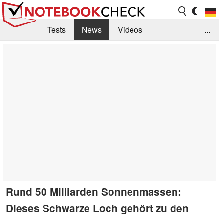
Tests
News
Videos
...
Benchmarks & Tech
Externe Tests
Kaufberatung
Deals
Suche
Jobs
Forum
Rund 50 Milliarden Sonnenmassen:
Dieses Schwarze Loch gehört zu den