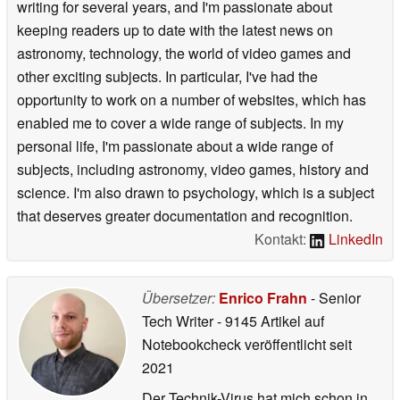
writing for several years, and I'm passionate about
keeping readers up to date with the latest news on
astronomy, technology, the world of video games and
other exciting subjects. In particular, I've had the
opportunity to work on a number of websites, which has
enabled me to cover a wide range of subjects. In my
personal life, I'm passionate about a wide range of
subjects, including astronomy, video games, history and
science. I'm also drawn to psychology, which is a subject
that deserves greater documentation and recognition.
Kontakt:
LinkedIn
Übersetzer:
Enrico Frahn
- Senior
Tech Writer
- 9145 Artikel auf
Notebookcheck veröffentlicht
seit
2021
Der Technik-Virus hat mich schon in