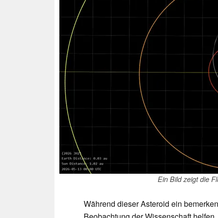
Ein Bild zeigt die
Während dieser Asteroid ein bemerken
Beobachtung der Wissenschaft helfen. 