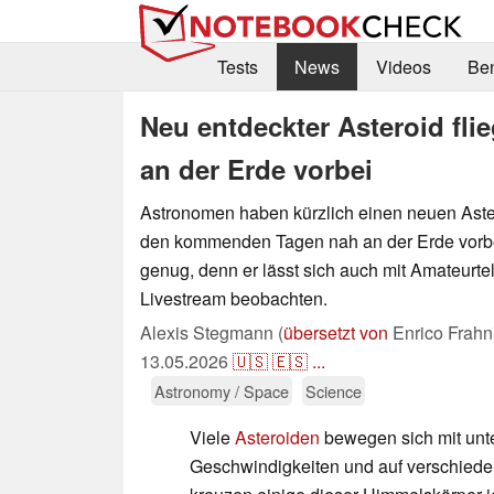
Tests
News
Videos
Be
Neu entdeckter Asteroid fl
an der Erde vorbei
Astronomen haben kürzlich einen neuen Aster
den kommenden Tagen nah an der Erde vorbeif
genug, denn er lässt sich auch mit Amateurt
Livestream beobachten.
Alexis Stegmann (
übersetzt von
Enrico Frahn
13.05.2026
🇺🇸
🇪🇸
...
Astronomy / Space
Science
Viele
Asteroiden
bewegen sich mit unt
Geschwindigkeiten und auf verschied