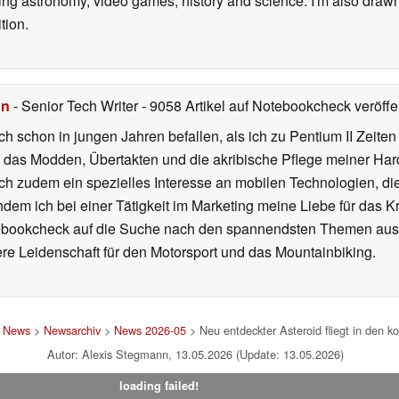
ding astronomy, video games, history and science. I'm also drawn
tion.
hn
- Senior Tech Writer
- 9058 Artikel auf Notebookcheck veröffen
ch schon in jungen Jahren befallen, als ich zu Pentium II Zeite
h das Modden, Übertakten und die akribische Pflege meiner Ha
ich zudem ein spezielles Interesse an mobilen Technologien, di
hdem ich bei einer Tätigkeit im Marketing meine Liebe für das 
ebookcheck auf die Suche nach den spannendsten Themen aus d
e Leidenschaft für den Motorsport und das Mountainbiking.
>
News
>
Newsarchiv
>
News 2026-05
> Neu entdeckter Asteroid fliegt in den
Autor: Alexis Stegmann, 13.05.2026 (Update: 13.05.2026)
loading failed!