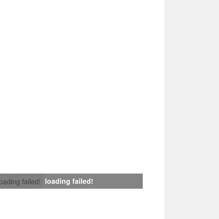
loading failed!
loading failed!