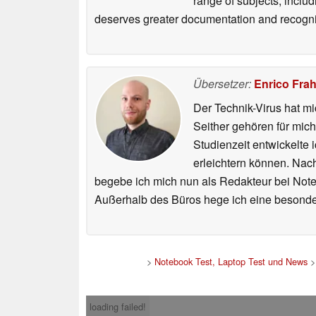
range of subjects, inclu
deserves greater documentation and recogni
Übersetzer:
Enrico Fra
Der Technik-Virus hat mi
Seither gehören für mic
Studienzeit entwickelte 
erleichtern können. Nac
begebe ich mich nun als Redakteur bei Not
Außerhalb des Büros hege ich eine besonder
>
Notebook Test, Laptop Test und News
loading failed!