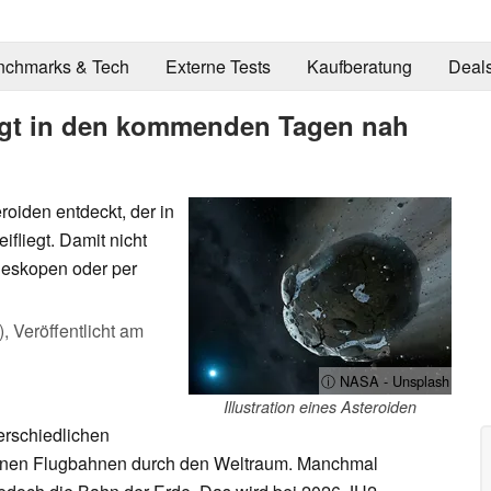
nchmarks & Tech
Externe Tests
Kaufberatung
Deal
iegt in den kommenden Tagen nah
oiden entdeckt, der in
liegt. Damit nicht
eleskopen oder per
),
Veröffentlicht am
ⓘ NASA - Unsplash
Illustration eines Asteroiden
erschiedlichen
enen Flugbahnen durch den Weltraum. Manchmal