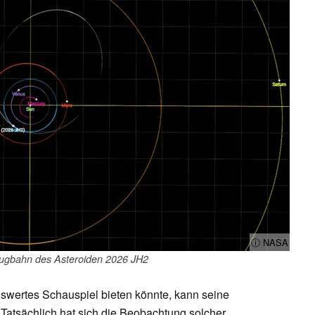
ⓘ NASA
 Flugbahn des Asteroiden 2026 JH2
swertes Schauspiel bieten könnte, kann seine
Tatsächlich hat sich die Beobachtung solcher