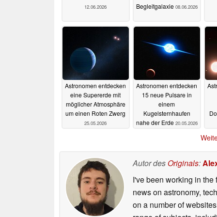
Begleitgalaxie
12.06.2026
08.06.2026
Astronomen entdecken
Astronomen entdecken
Ast
eine Supererde mit
15 neue Pulsare in
möglicher Atmosphäre
einem
um einen Roten Zwerg
Kugelsternhaufen
Do
nahe der Erde
25.05.2026
20.05.2026
Weite
Autor des
Originals
:
Ale
I've been working in the 
news on astronomy, techno
on a number of websites,