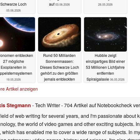
Schwarze Loch
auf
03.06.2026
28.05.2026
05.06.2026
ronomen entdecken
Rund 50 Milliarden
Hubble zeigt
27 mögliche
Sonnenmassen:
einzigartiges Bild einer
Exoplaneten in
Dieses Schwarze Loch
53 Millionen Lichtjahre
ppelsternsystemen
gehört zu den größten
entfernten
jemals entdeckten
Spiralgalaxie
19.05.2026
06.05.2026
15.05.2026
re Artikel anzeigen
xis Stegmann
- Tech Writer
- 704 Artikel auf Notebookcheck verö
field of web writing for several years, and I'm passionate about 
logy, the world of video games and other exciting subjects. In p
 which has enabled me to cover a wide range of subjects. In my 