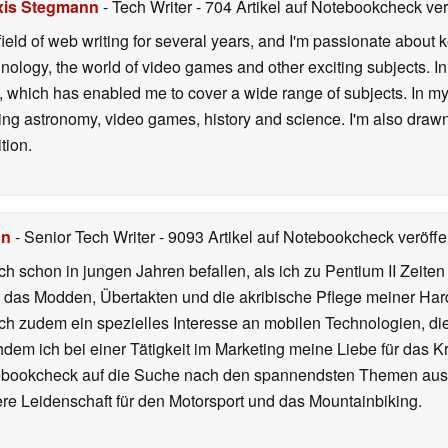
xis Stegmann
- Tech Writer
- 704 Artikel auf Notebookcheck verö
field of web writing for several years, and I'm passionate about 
logy, the world of video games and other exciting subjects. In p
 which has enabled me to cover a wide range of subjects. In my 
ding astronomy, video games, history and science. I'm also drawn
tion.
hn
- Senior Tech Writer
- 9093 Artikel auf Notebookcheck veröffen
ch schon in jungen Jahren befallen, als ich zu Pentium II Zeite
h das Modden, Übertakten und die akribische Pflege meiner Ha
ich zudem ein spezielles Interesse an mobilen Technologien, di
hdem ich bei einer Tätigkeit im Marketing meine Liebe für das 
ebookcheck auf die Suche nach den spannendsten Themen aus d
e Leidenschaft für den Motorsport und das Mountainbiking.