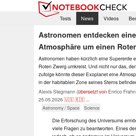
Tests
News
Videos
Be
Astronomen entdecken eine
Atmosphäre um einen Rote
Astronomen haben kürzlich eine Supererde en
Roten Zwerg umkreist. Und nicht nur das, d
zufolge könnte dieser Exoplanet eine Atmosp
in der habitablen Zone seines Sterns befinde
Alexis Stegmann (
übersetzt von
Enrico Frahn
25.05.2026
🇺🇸
🇪🇸
...
Astronomy / Space
Science
Die Erforschung des Universums ermög
viele Fragen zu beantworten. Eines der