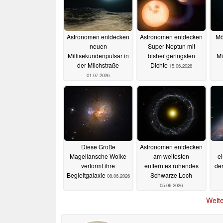
Astronomen entdecken
Astronomen entdecken
Mö
neuen
Super-Neptun mit
Millisekundenpulsar in
bisher geringsten
Mi
der Milchstraße
Dichte
15.06.2026
01.07.2026
Diese Große
Astronomen entdecken
Magellansche Wolke
am weitesten
ei
verformt ihre
entferntes ruhendes
de
Begleitgalaxie
Schwarze Loch
08.06.2026
05.06.2026
Weite