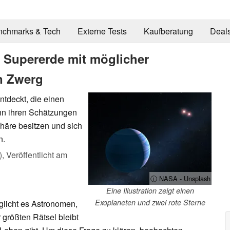
nchmarks & Tech
Externe Tests
Kaufberatung
Deal
 Supererde mit möglicher
n Zwerg
tdeckt, die einen
enn ihren Schätzungen
häre besitzen und sich
n.
),
Veröffentlicht am
ⓘ NASA - Unsplash
Eine Illustration zeigt einen
Exoplaneten und zwei rote Sterne
licht es Astronomen,
 größten Rätsel bleibt