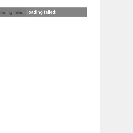
loading failed!
loading failed!