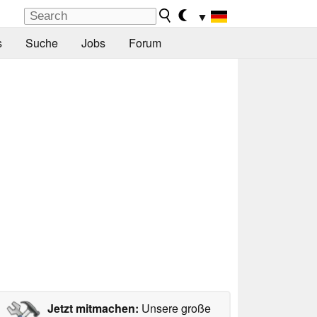
▼
s
Suche
Jobs
Forum
Jetzt mitmachen:
Unsere große