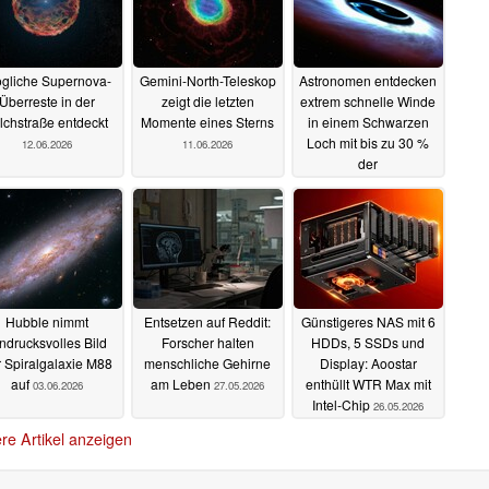
gliche Supernova-
Gemini-North-Teleskop
Astronomen entdecken
Überreste in der
zeigt die letzten
extrem schnelle Winde
lchstraße entdeckt
Momente eines Sterns
in einem Schwarzen
Loch mit bis zu 30 %
12.06.2026
11.06.2026
der
Lichtgeschwindigkeit
10.06.2026
Hubble nimmt
Entsetzen auf Reddit:
Günstigeres NAS mit 6
ndrucksvolles Bild
Forscher halten
HDDs, 5 SSDs und
r Spiralgalaxie M88
menschliche Gehirne
Display: Aoostar
auf
am Leben
enthüllt WTR Max mit
03.06.2026
27.05.2026
Intel-Chip
26.05.2026
re Artikel anzeigen