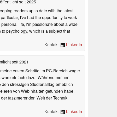
ffentlicht
seit 2025
keeping readers up to date with the latest
articular, I've had the opportunity to work
personal life, I'm passionate about a wide
 to psychology, which is a subject that
Kontakt:
LinkedIn
tlicht
seit 2021
n meine ersten Schritte im PC-Bereich wagte.
rdware einfach dazu. Während meiner
e den stressigen Studienalltag erheblich
Kreieren von Webinhalten gefunden habe,
er faszinierenden Welt der Technik.
Kontakt:
LinkedIn