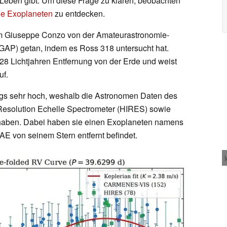
Leben gibt. Um diese Frage zu klären, beobachten
e Exoplaneten
zu entdecken.
m Giuseppe Conzo von der Amateurastronomie-
(GAP) getan, indem es Ross 318 untersucht hat.
r 28 Lichtjahren Entfernung von der Erde und weist
uf.
dings sehr hoch, weshalb die Astronomen Daten des
esolution Echelle Spectrometer (HIRES) sowie
 haben. Dabei haben sie einen Exoplaneten namens
 AE von seinem Stern entfernt befindet.