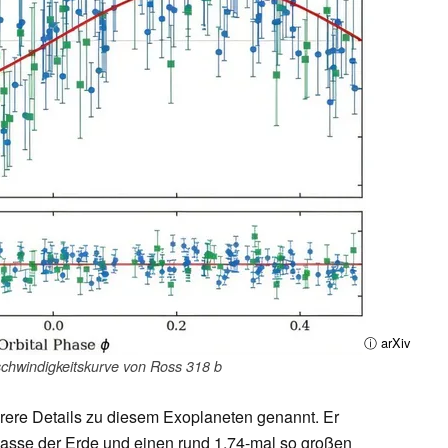
ⓘ arXiv
eschwindigkeitskurve von Ross 318 b
re Details zu diesem Exoplaneten genannt. Er
Masse der Erde und einen rund 1,74-mal so großen