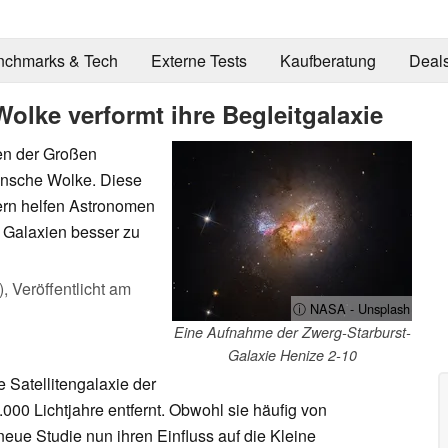
nchmarks & Tech
Externe Tests
Kaufberatung
Deal
olke verformt ihre Begleitgalaxie
en der Großen
ansche Wolke. Diese
ern helfen Astronomen
 Galaxien besser zu
),
Veröffentlicht am
ⓘ NASA - Unsplash
Eine Aufnahme der Zwerg-Starburst-
Galaxie Henize 2-10
 Satellitengalaxie der
.000 Lichtjahre entfernt. Obwohl sie häufig von
eue Studie nun ihren Einfluss auf die Kleine