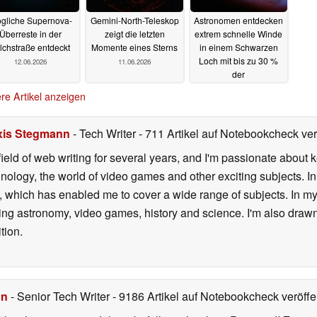
gliche Supernova-
Gemini-North-Teleskop
Astronomen entdecken
Überreste in der
zeigt die letzten
extrem schnelle Winde
lchstraße entdeckt
Momente eines Sterns
in einem Schwarzen
Loch mit bis zu 30 %
12.06.2026
11.06.2026
der
Lichtgeschwindigkeit
re Artikel anzeigen
10.06.2026
xis Stegmann
- Tech Writer
- 711 Artikel auf Notebookcheck verö
field of web writing for several years, and I'm passionate about 
logy, the world of video games and other exciting subjects. In p
 which has enabled me to cover a wide range of subjects. In my 
ding astronomy, video games, history and science. I'm also drawn
tion.
hn
- Senior Tech Writer
- 9186 Artikel auf Notebookcheck veröffen