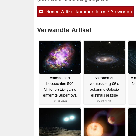
Diesen Artikel kommentieren / Antworten
Verwandte Artikel
Astronomen
Astronomen
At
beobachten 500
vermessen größte
fe
Millionen Lichtjahre
bekannte Galaxie
entfernte Supernova
erstmals präzise
06.08.2026
04.08.2026