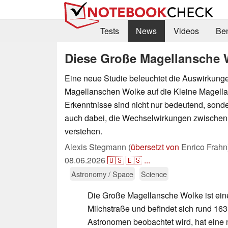
Tests
News
Videos
Be
Diese Große Magellansche W
Eine neue Studie beleuchtet die Auswirkung
Magellanschen Wolke auf die Kleine Magell
Erkenntnisse sind nicht nur bedeutend, sond
auch dabei, die Wechselwirkungen zwischen
verstehen.
Alexis Stegmann (
übersetzt von
Enrico Frahn
08.06.2026
🇺🇸
🇪🇸
...
Astronomy / Space
Science
Die Große Magellansche Wolke ist eine
Milchstraße und befindet sich rund 163
Astronomen beobachtet wird, hat eine n