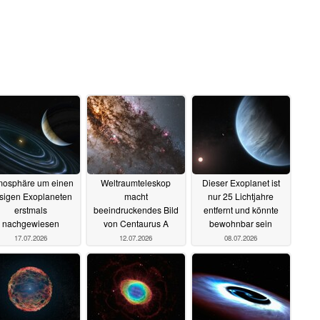
mosphäre um einen
Weltraumteleskop
Dieser Exoplanet ist
lsigen Exoplaneten
macht
nur 25 Lichtjahre
erstmals
beeindruckendes Bild
entfernt und könnte
nachgewiesen
von Centaurus A
bewohnbar sein
17.07.2026
12.07.2026
08.07.2026