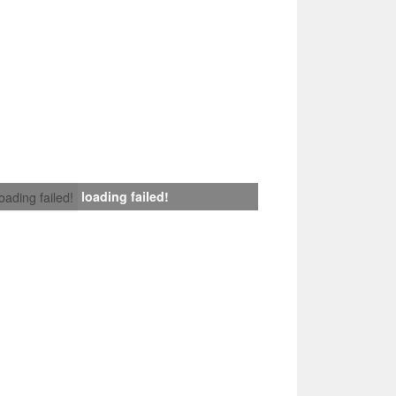
loading failed!
loading failed!