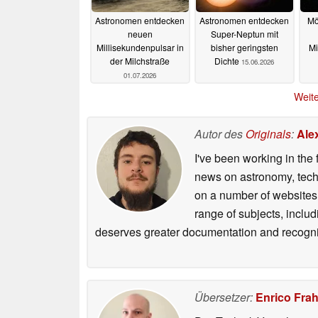
Astronomen entdecken
Astronomen entdecken
Mö
neuen
Super-Neptun mit
Millisekundenpulsar in
bisher geringsten
Mi
der Milchstraße
Dichte
15.06.2026
01.07.2026
Weite
Autor des
Originals
:
Ale
I've been working in the 
news on astronomy, techno
on a number of websites,
range of subjects, inclu
deserves greater documentation and recogni
Übersetzer:
Enrico Fra