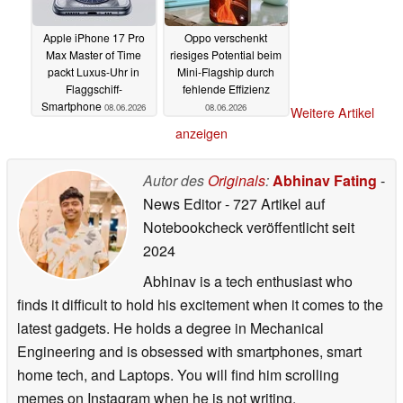
Apple iPhone 17 Pro
Oppo verschenkt
Max Master of Time
riesiges Potential beim
packt Luxus-Uhr in
Mini-Flagship durch
Flaggschiff-
fehlende Effizienz
Smartphone
08.06.2026
08.06.2026
Weitere Artikel
anzeigen
Autor des
Originals
:
Abhinav Fating
-
News Editor
- 727 Artikel auf
Notebookcheck veröffentlicht
seit
2024
Abhinav is a tech enthusiast who
finds it difficult to hold his excitement when it comes to the
latest gadgets. He holds a degree in Mechanical
Engineering and is obsessed with smartphones, smart
home tech, and Laptops. You will find him scrolling
memes on Instagram when he is not writing.