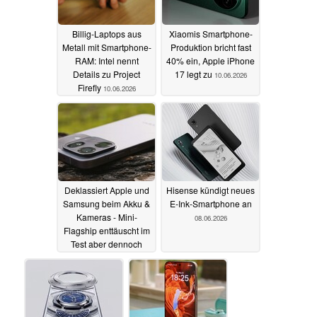
Billig-Laptops aus
Xiaomis Smartphone-
Metall mit Smartphone-
Produktion bricht fast
RAM: Intel nennt
40% ein, Apple iPhone
Details zu Project
17 legt zu
10.06.2026
Firefly
10.06.2026
Deklassiert Apple und
Hisense kündigt neues
Samsung beim Akku &
E-Ink-Smartphone an
Kameras - Mini-
08.06.2026
Flagship enttäuscht im
Test aber dennoch
09.06.2026