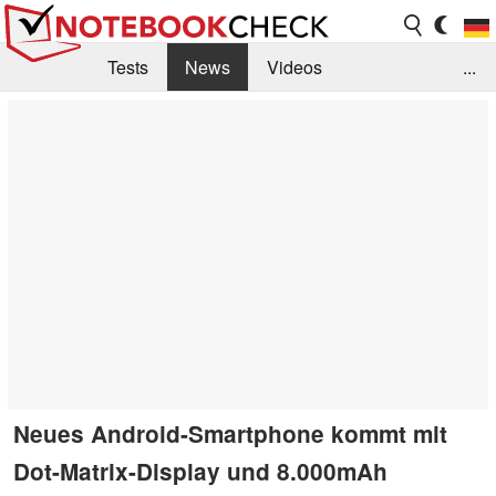
Tests
News
Videos
...
Benchmarks & Tech
Externe Tests
Kaufberatung
Deals
Suche
Jobs
Forum
Neues Android-Smartphone kommt mit
Dot-Matrix-Display und 8.000mAh