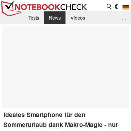
Tests
News
Videos
...
Benchmarks & Tech
Externe Tests
Kaufberatung
Deals
Suche
Jobs
Forum
Ideales Smartphone für den
Sommerurlaub dank Makro-Magie - nur