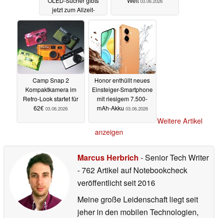
OLED-Sucher gibts
Welt
03.06.2026
jetzt zum Allzeit-
Bestpreis
04.06.2026
Camp Snap 2
Honor enthüllt neues
Kompaktkamera im
Einsteiger-Smartphone
Retro-Look startet für
mit riesigem 7.500-
62€
mAh-Akku
03.06.2026
03.06.2026
Weitere Artikel
anzeigen
Marcus Herbrich
- Senior Tech Writer
- 762 Artikel auf Notebookcheck
veröffentlicht
seit 2016
Meine große Leidenschaft liegt seit
jeher in den mobilen Technologien,