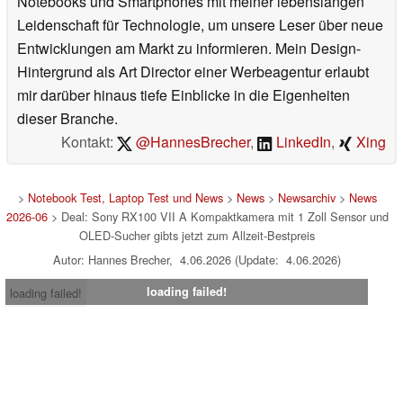
Notebooks und Smartphones mit meiner lebenslangen
Leidenschaft für Technologie, um unsere Leser über neue
Entwicklungen am Markt zu informieren. Mein Design-
Hintergrund als Art Director einer Werbeagentur erlaubt
mir darüber hinaus tiefe Einblicke in die Eigenheiten
dieser Branche.
Kontakt:
@HannesBrecher
,
LinkedIn
,
Xing
>
Notebook Test, Laptop Test und News
>
News
>
Newsarchiv
>
News
2026-06
> Deal: Sony RX100 VII A Kompaktkamera mit 1 Zoll Sensor und
OLED-Sucher gibts jetzt zum Allzeit-Bestpreis
Autor: Hannes Brecher, 4.06.2026 (Update: 4.06.2026)
loading failed!
loading failed!