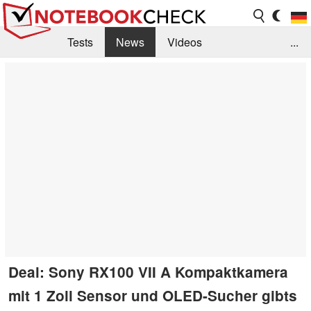
Tests
News
Videos
...
Benchmarks & Tech
Externe Tests
Kaufberatung
Deals
Suche
Jobs
Forum
Deal: Sony RX100 VII A Kompaktkamera
mit 1 Zoll Sensor und OLED-Sucher gibts