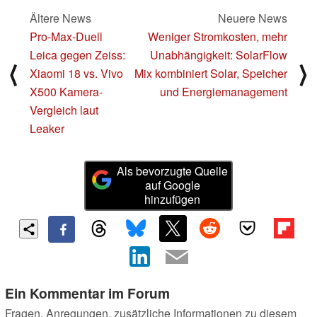
Ältere News
Neuere News
Pro-Max-Duell
Weniger Stromkosten, mehr
Leica gegen Zeiss:
Unabhängigkeit: SolarFlow
⟨
⟩
Xiaomi 18 vs. Vivo
Mix kombiniert Solar, Speicher
X500 Kamera-
und Energiemanagement
Vergleich laut
Leaker
Als bevorzugte Quelle
auf Google
hinzufügen
Ein Kommentar im Forum
Fragen, Anregungen, zusätzliche Informationen zu diesem