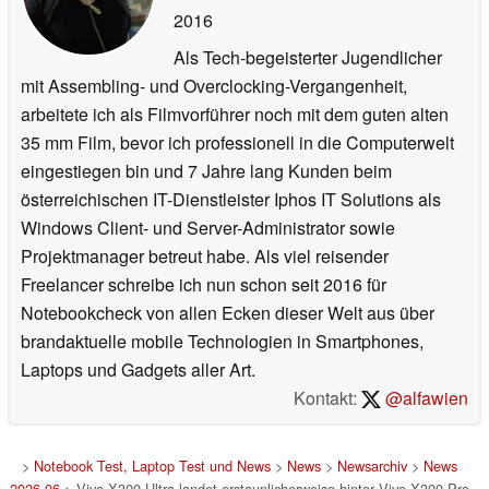
2016
Als Tech-begeisterter Jugendlicher
mit Assembling- und Overclocking-Vergangenheit,
arbeitete ich als Filmvorführer noch mit dem guten alten
35 mm Film, bevor ich professionell in die Computerwelt
eingestiegen bin und 7 Jahre lang Kunden beim
österreichischen IT-Dienstleister Iphos IT Solutions als
Windows Client- und Server-Administrator sowie
Projektmanager betreut habe. Als viel reisender
Freelancer schreibe ich nun schon seit 2016 für
Notebookcheck von allen Ecken dieser Welt aus über
brandaktuelle mobile Technologien in Smartphones,
Laptops und Gadgets aller Art.
Kontakt:
@alfawien
>
Notebook Test, Laptop Test und News
>
News
>
Newsarchiv
>
News
2026-06
> Vivo X300 Ultra landet erstaunlicherweise hinter Vivo X300 Pro