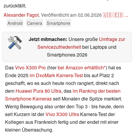
zurückfällt.
Alexander Fagot
,
Veröffentlicht am
02.06.2026
🇺🇸
🇪🇸
...
Android
Camera
Smartphone
Jetzt mitmachen:
Unsere große
Umfrage zur
Servicezufriedenheit
bei Laptops und
Smartphones 2026
Das
Vivo X300 Pro
(hier
bei Amazon erhältlich
) hat es
Ende 2025
im DxoMark Kamera-Test
bis auf Platz 2
geschafft, wo es auch heute noch rangiert, direkt nach
dem
Huawei Pura 80 Ultra
, das
im Ranking der besten
Smartphone-Kameras
seit Monaten die Spitze markiert.
Wenig Bewegung also unter den Top 3 - bis heute, denn
seit Kurzem ist der
Vivo X300 Ultra
Kamera-Test der
Kollegen aus Frankreich fertig und der endet mit einer
kleinen Überraschung.