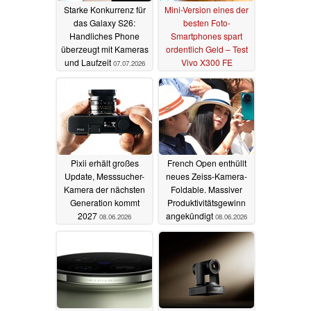
Starke Konkurrenz für
Mini-Version eines der
das Galaxy S26:
besten Foto-
Handliches Phone
Smartphones spart
überzeugt mit Kameras
ordentlich Geld – Test
und Laufzeit
Vivo X300 FE
07.07.2026
Smartphone
06.07.2026
Pixii erhält großes
French Open enthüllt
Update, Messsucher-
neues Zeiss-Kamera-
Kamera der nächsten
Foldable. Massiver
Generation kommt
Produktivitätsgewinn
2027
angekündigt
08.06.2026
08.06.2026