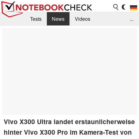
Tests
News
Videos
...
Benchmarks & Tech
Externe Tests
Kaufberatung
Deals
Suche
Jobs
Forum
Vivo X300 Ultra landet erstaunlicherweise
hinter Vivo X300 Pro im Kamera-Test von