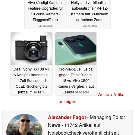
Vivo kündigt Kamera-
Hollyland veröffentlicht
Feature-Upgrades für
automatische 4K-PTZ-
10 Zeiss-Kamera-
Kamera mit 30-fachem
Flaggschiffe an
optischem Zoom
06.06.2026
05.06.2026
Deal: Sony RX100 VII
Pro-Max-Duell Leica
A Kompaktkamera mit
gegen Zeiss: Xiaomi
1 Zoll Sensor und
18 vs. Vivo X500
OLED-Sucher gibts
Kamera-Vergleich laut
jetzt zum Allzeit-
Leaker
04.06.2026
Weitere Artikel
Bestpreis
04.06.2026
anzeigen
Alexander Fagot
- Managing Editor
News
- 11742 Artikel auf
Notebookcheck veröffentlicht
seit