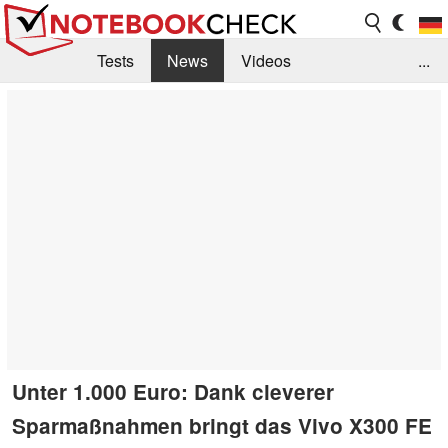
Tests
News
Videos
...
Benchmarks & Tech
Externe Tests
Kaufberatung
Deals
Suche
Jobs
Forum
Unter 1.000 Euro: Dank cleverer
Sparmaßnahmen bringt das Vivo X300 FE