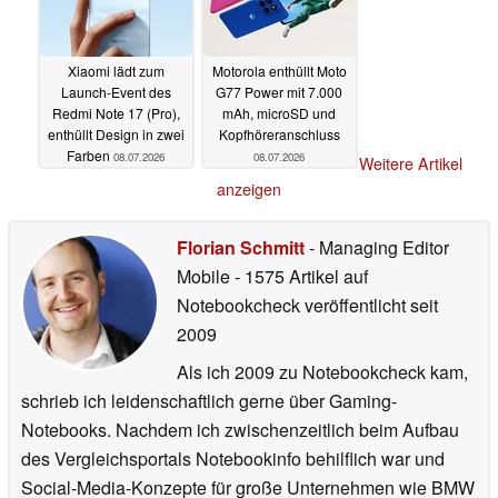
Xiaomi lädt zum
Motorola enthüllt Moto
Launch-Event des
G77 Power mit 7.000
Redmi Note 17 (Pro),
mAh, microSD und
enthüllt Design in zwei
Kopfhöreranschluss
Farben
08.07.2026
08.07.2026
Weitere Artikel
anzeigen
Florian Schmitt
- Managing Editor
Mobile
- 1575 Artikel auf
Notebookcheck veröffentlicht
seit
2009
Als ich 2009 zu Notebookcheck kam,
schrieb ich leidenschaftlich gerne über Gaming-
Notebooks. Nachdem ich zwischenzeitlich beim Aufbau
des Vergleichsportals Notebookinfo behilflich war und
Social-Media-Konzepte für große Unternehmen wie BMW