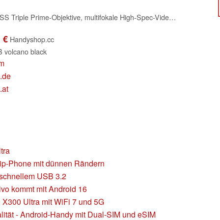
vivo X300 Ultra, ZEISS Triple Prime-Objektive, multifokale High-Spec-Videoaufnahme in 4K mit 120 FPS, 16+1.024 GB Speicher, 2K ZEISS Master Color Display, 6.600 mAh Akku, Snapdragon 8 Elite Gen 5
 €
Handyshop.cc
B volcano black
om
.de
.at
tra
hip-Phone mit dünnen Rändern
 schnellem USB 3.2
ivo kommt mit Android 16
X300 Ultra mit WiFi 7 und 5G
lität - Android-Handy mit Dual-SIM und eSIM