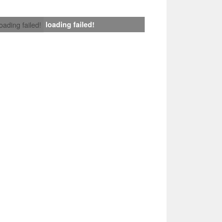
loading failed!
loading failed!