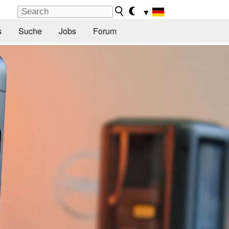
▼
s
Suche
Jobs
Forum