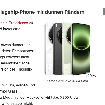
Flagship-Phone mit dünnen Rändern
ür die
Preisklasse
zu
d bietet eine
m etwas dünner und
anderen Farboptionen
ngs trotzdem nicht.
r Gesamtoberfläche
rsion des Flagship-
ⓘ Vivo
Farben des Vivo X300 Ultra
uminium, Vorder- und
rmor Glass
-Modul auf der Rückseite wirkt das X300 Ultra
 wir dies aber nicht.