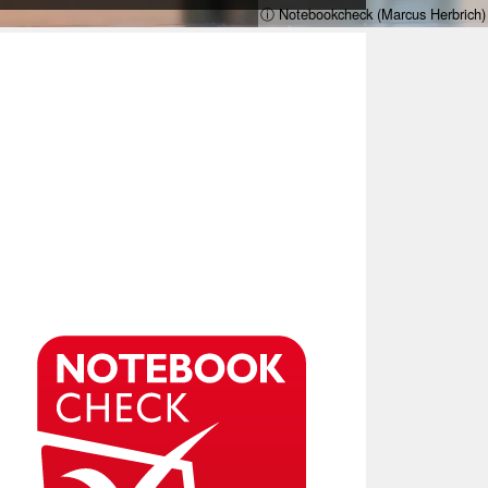
ⓘ Notebookcheck (Marcus Herbrich)