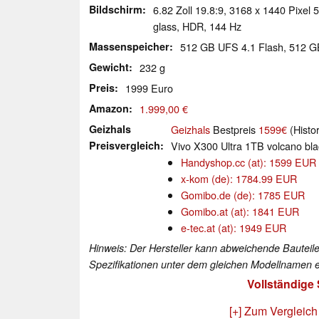
Bildschirm
6.82 Zoll 19.8:9, 3168 x 1440 Pixe
glass, HDR, 144 Hz
Massenspeicher
512 GB UFS 4.1 Flash, 512 
Gewicht
232 g
Preis
1999 Euro
Amazon
1.999,00 €
Geizhals
Geizhals
Bestpreis
1599€
(Histo
Preisvergleich
Vivo X300 Ultra 1TB volcano bla
Handyshop.cc (at): 1599 EUR
x-kom (de): 1784.99 EUR
Gomibo.de (de): 1785 EUR
Gomibo.at (at): 1841 EUR
e-tec.at (at): 1949 EUR
Hinweis: Der Hersteller kann abweichende Bauteile
Spezifikationen unter dem gleichen Modellnamen e
Vollständige
[+] Zum Vergleich