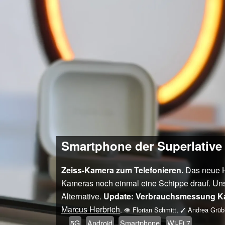
Smartphone der Superlative 
Zeiss-Kamera zum Telefonieren.
Das neue H
Kameras noch einmal eine Schippe drauf. Unse
Alternative.
Update: Verbrauchsmessung Ka
Marcus Herbrich
,
👁
Florian Schmitt
,
✓
Andrea Grübl
5G
Android
Smartphone
Wi-Fi 7