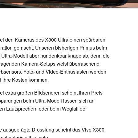
bei den Kameras des X300 Ultra einen spürbaren
eration gemacht. Unseren bisherigen Primus beim
 Ultra-Modell aber nur denkbar knapp ab, denn die
ragenden Kamera-Setups weist überraschend
rbsensors. Foto- und Video-Enthusiasten werden
uf ihre Kosten kommen.
i extra großen Bildsenoren scheint ihren Preis
sparungen beim Ultra-Modell lassen sich an
 den Lautsprechern oder beim Wegfall der
e ausgeprägte Drosslung scheint das Vivo X300
mal aufgestellt zu sein.