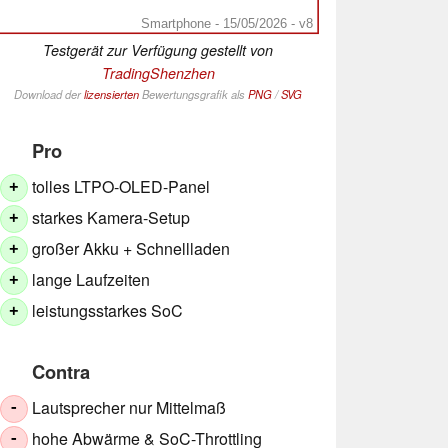
Smartphone - 15/05/2026 - v8
Testgerät zur Verfügung gestellt von
TradingShenzhen
Download der
lizensierten
Bewertungsgrafik als
PNG
/
SVG
Pro
tolles LTPO-OLED-Panel
+
starkes Kamera-Setup
+
großer Akku + Schnellladen
+
lange Laufzeiten
+
leistungsstarkes SoC
+
Contra
Lautsprecher nur Mittelmaß
-
hohe Abwärme & SoC-Throttling
-