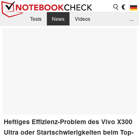
Tests
News
Videos
...
Benchmarks & Tech
Externe Tests
Kaufberatung
Deals
Suche
Jobs
Forum
Heftiges Effizienz-Problem des Vivo X300
Ultra oder Startschwierigkeiten beim Top-