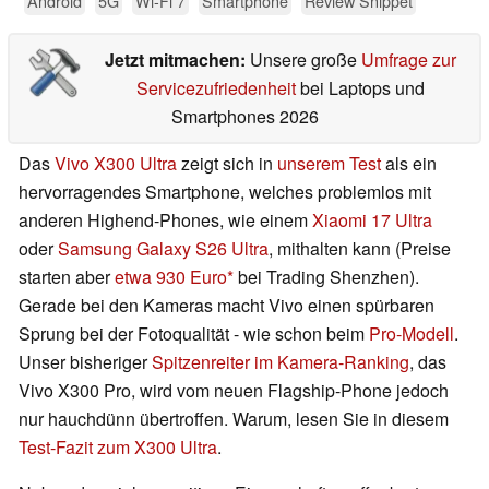
Android
5G
Wi-Fi 7
Smartphone
Review Snippet
Jetzt mitmachen:
Unsere große
Umfrage zur
Servicezufriedenheit
bei Laptops und
Smartphones 2026
Das
Vivo X300 Ultra
zeigt sich in
unserem Test
als ein
hervorragendes Smartphone, welches problemlos mit
anderen Highend-Phones, wie einem
Xiaomi 17 Ultra
oder
Samsung Galaxy S26 Ultra
, mithalten kann (Preise
starten aber
etwa 930 Euro
bei Trading Shenzhen).
Gerade bei den Kameras macht Vivo einen spürbaren
Sprung bei der Fotoqualität - wie schon beim
Pro-Modell
.
Unser bisheriger
Spitzenreiter im Kamera-Ranking
, das
Vivo X300 Pro, wird vom neuen Flagship-Phone jedoch
nur hauchdünn übertroffen. Warum, lesen Sie in diesem
Test-Fazit zum X300 Ultra
.