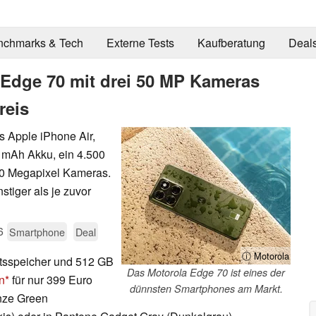
nchmarks & Tech
Externe Tests
Kaufberatung
Deal
 Edge 70 mit drei 50 MP Kameras
reis
s Apple iPhone Air,
0 mAh Akku, ein 4.500
 50 Megapixel Kameras.
stiger als je zuvor
6
Smartphone
Deal
ⓘ Motorola
tsspeicher und 512 GB
Das Motorola Edge 70 ist eines der
n
für nur 399 Euro
dünnsten Smartphones am Markt.
nze Green