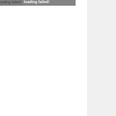
loading failed!
loading failed!