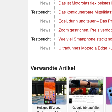
News
•
Das ist Motorolas flexibelste
|
Testbericht
•
Das konfigurierbare Mittelkl
|
News
•
Edel, dünn und teuer – Das Pre
|
News
•
Zoom gestrichen, Preis verdo
|
Testbericht
•
Wie viel Smartphone steckt n
|
News
•
Ultradünnes Motorola Edge 70 
...
Verwandte Artikel
Heftiges Effizienz-
Google hört auf Sie: