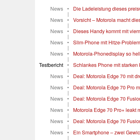
News
•
Die Ladeleistung dieses pre
|
News
•
Vorsicht – Motorola macht die
|
News
•
Dieses Handy kommt mit vierma
|
News
•
Slim-Phone mit Hitze-Problem 
|
News
•
Motorola-Phonedisplay so hell 
|
Testbericht
•
Schlankes Phone mit starken K
|
News
•
Deal: Motorola Edge 70 mit dr
|
News
•
Deal: Motorola Edge 70 Pro mi
|
News
•
Deal: Motorola Edge 70 Fusion
|
News
•
Motorola Edge 70 Pro+ leakt m
|
News
•
Deal: Motorola Edge 70 Fusion 
|
News
•
Ein Smartphone – zwei Gewich
|