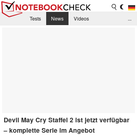
Tests
News
Videos
...
Benchmarks & Tech
Externe Tests
Kaufberatung
Deals
Suche
Jobs
Forum
Devil May Cry Staffel 2 ist jetzt verfügbar
– komplette Serie im Angebot