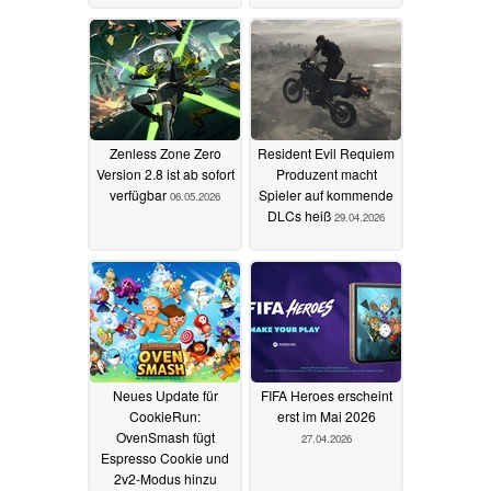
Zenless Zone Zero
Resident Evil Requiem
Version 2.8 ist ab sofort
Produzent macht
verfügbar
Spieler auf kommende
06.05.2026
DLCs heiß
29.04.2026
Neues Update für
FIFA Heroes erscheint
CookieRun:
erst im Mai 2026
OvenSmash fügt
27.04.2026
Espresso Cookie und
2v2-Modus hinzu