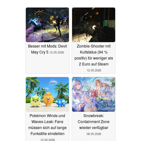
Besser mit Mods: Devil
Zombie-Shooter mit
May Cry 5
Kultstatus (94 %
12.05.2026
positiv) für weniger als
2 Euro auf Steam
12.05.2026
Pokémon Winds und
Snowbreak:
Waves-Leak: Fans
Containment Zone
müssen sich auf lange
wieder verfügbar
Funkstille einstellen
08.05.2026
12.05.2026