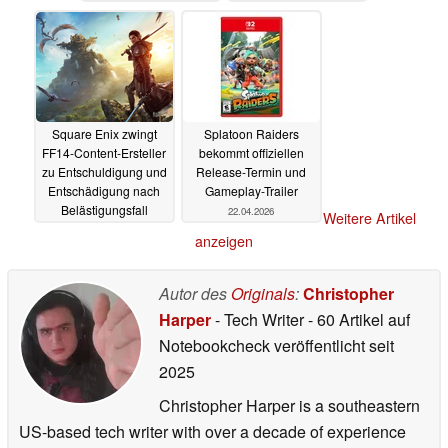
27.04.2026
Square Enix zwingt
Splatoon Raiders
FF14-Content-Ersteller
bekommt offiziellen
zu Entschuldigung und
Release-Termin und
Entschädigung nach
Gameplay-Trailer
Belästigungsfall
22.04.2026
Weitere Artikel
24.04.2026
anzeigen
Autor des
Originals
:
Christopher
Harper
- Tech Writer
- 60 Artikel auf
Notebookcheck veröffentlicht
seit
2025
Christopher Harper is a southeastern
US-based tech writer with over a decade of experience