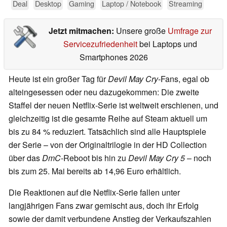
Deal
Desktop
Gaming
Laptop / Notebook
Streaming
Jetzt mitmachen:
Unsere große
Umfrage zur
Servicezufriedenheit
bei Laptops und
Smartphones 2026
Heute ist ein großer Tag für
Devil May Cry
-Fans, egal ob
alteingesessen oder neu dazugekommen: Die zweite
Staffel der neuen Netflix-Serie ist weltweit erschienen, und
gleichzeitig ist die gesamte Reihe auf Steam aktuell um
bis zu 84 % reduziert. Tatsächlich sind alle Hauptspiele
der Serie – von der Originaltrilogie in der HD Collection
über das
DmC
-Reboot bis hin zu
Devil May Cry 5
– noch
bis zum 25. Mai bereits ab 14,96 Euro erhältlich.
Die Reaktionen auf die Netflix-Serie fallen unter
langjährigen Fans zwar gemischt aus, doch ihr Erfolg
sowie der damit verbundene Anstieg der Verkaufszahlen