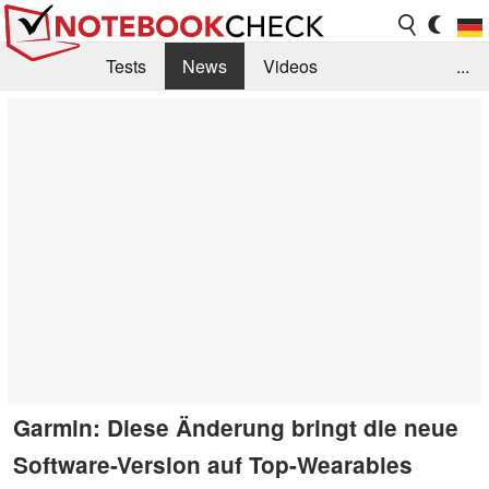
Tests
News
Videos
...
Benchmarks & Tech
Externe Tests
Kaufberatung
Deals
Suche
Jobs
Forum
Garmin: Diese Änderung bringt die neue
Software-Version auf Top-Wearables