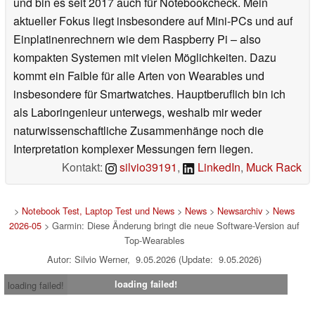
und bin es seit 2017 auch für Notebookcheck. Mein
aktueller Fokus liegt insbesondere auf Mini-PCs und auf
Einplatinenrechnern wie dem Raspberry Pi – also
kompakten Systemen mit vielen Möglichkeiten. Dazu
kommt ein Faible für alle Arten von Wearables und
insbesondere für Smartwatches. Hauptberuflich bin ich
als Laboringenieur unterwegs, weshalb mir weder
naturwissenschaftliche Zusammenhänge noch die
Interpretation komplexer Messungen fern liegen.
Kontakt:
silvio39191
,
LinkedIn
,
Muck Rack
>
Notebook Test, Laptop Test und News
>
News
>
Newsarchiv
>
News
2026-05
> Garmin: Diese Änderung bringt die neue Software-Version auf
Top-Wearables
Autor: Silvio Werner, 9.05.2026 (Update: 9.05.2026)
loading failed!
loading failed!