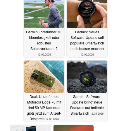
Garmin Forerunner 70:
Garmin: Neues
Ideenlosigkeit oder
Software-Update soll
robustes
populäre Smartwatch
Selbstvertrauen?
noch besser machen
12.05.2026
12.05.2026
Deal: Ultradünnes
Garmin: Software-
Motorola Edge 70 mit
Update bringt neue
drei 50 MP Kameras
Features auf beliebte
gibts jetzt zum Allzeit-
Smartwatch
12.05.2026
Bestpreis
12.05.2026