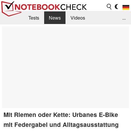
Tests
News
Videos
...
Benchmarks & Tech
Externe Tests
Kaufberatung
Deals
Suche
Jobs
Forum
Mit Riemen oder Kette: Urbanes E‑Bike
mit Federgabel und Alltagsausstattung