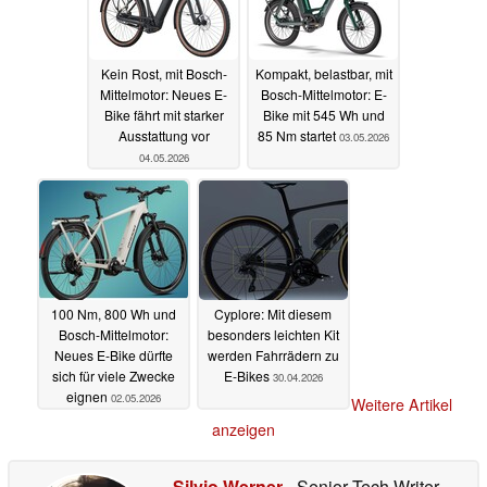
Kein Rost, mit Bosch-
Kompakt, belastbar, mit
Mittelmotor: Neues E-
Bosch-Mittelmotor: E-
Bike fährt mit starker
Bike mit 545 Wh und
Ausstattung vor
85 Nm startet
03.05.2026
04.05.2026
100 Nm, 800 Wh und
Cyplore: Mit diesem
Bosch-Mittelmotor:
besonders leichten Kit
Neues E-Bike dürfte
werden Fahrrädern zu
sich für viele Zwecke
E-Bikes
30.04.2026
eignen
02.05.2026
Weitere Artikel
anzeigen
Silvio Werner
- Senior Tech Writer
-