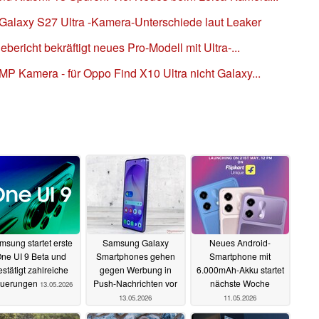
Galaxy S27 Ultra -Kamera-Unterschiede laut Leaker
ericht bekräftigt neues Pro-Modell mit Ultra-...
P Kamera - für Oppo Find X10 Ultra nicht Galaxy...
msung startet erste
Samsung Galaxy
Neues Android-
ne UI 9 Beta und
Smartphones gehen
Smartphone mit
estätigt zahlreiche
gegen Werbung in
6.000mAh-Akku startet
uerungen
Push-Nachrichten vor
nächste Woche
13.05.2026
13.05.2026
11.05.2026