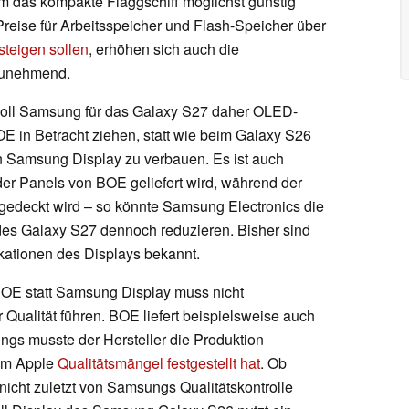
 das kompakte Flaggschiff möglichst günstig
eise für Arbeitsspeicher und Flash-Speicher über
steigen sollen
, erhöhen sich auch die
zunehmend.
oll Samsung für das Galaxy S27 daher OLED-
E in Betracht ziehen, statt wie beim Galaxy S26
n Samsung Display zu verbauen. Es ist auch
 der Panels von BOE geliefert wird, während der
gedeckt wird – so könnte Samsung Electronics die
des Galaxy S27 dennoch reduzieren. Bisher sind
ikationen des Displays bekannt.
OE statt Samsung Display muss nicht
Qualität führen. BOE liefert beispielsweise auch
ings musste der Hersteller die Produktion
dem Apple
Qualitätsmängel festgestellt hat
. Ob
 nicht zuletzt von Samsungs Qualitätskontrolle