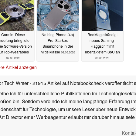
Garmin: Diese
Nothing Phone (4a)
RedMagic kündigt
nderung bringt die
Pro: Starkes
neues Gaming-
e Software-Version
Smartphone in der
Flaggschiff mit
uf Top-Wearables
Mittelklasse
übertaktetem SoC an
08.05.2026
09.05.2026
08.05.2026
re Artikel anzeigen
or Tech Writer
- 21915 Artikel auf Notebookcheck veröffentlicht
s
ibe ich für unterschiedliche Publikationen im Technologiesekt
oßen bin. Seitdem verbinde ich meine langjährige Erfahrung 
denschaft für Technologie, um unsere Leser über neue Entwick
rt Director einer Werbeagentur erlaubt mir darüber hinaus tiefe 
Kontak