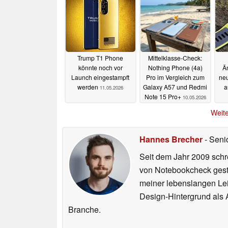
Trump T1 Phone
Mittelklasse-Check:
könnte noch vor
Nothing Phone (4a)
Ä
Launch eingestampft
Pro im Vergleich zum
neu
werden
Galaxy A57 und Redmi
a
11.05.2026
Note 15 Pro+
10.05.2026
Weite
Hannes Brecher
- Seni
Seit dem Jahr 2009 schre
von Notebookcheck gest
meiner lebenslangen Lei
Design-Hintergrund als A
Branche.