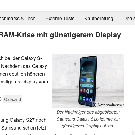
nchmarks & Tech
Externe Tests
Kaufberatung
Deal
RAM-Krise mit günstigerem Display
h bei der Galaxy S-
. Nachdem das Galaxy
nen deutlich höheren
günstigeres Display vom
6
Galaxy S
ⓘ Notebookcheck
Der Nachfolger des abgebildeten
Samsung Galaxy S26 könnte ein
ung Galaxy S27 noch
günstigeres Display nutzen.
ll Samsung schon jetzt