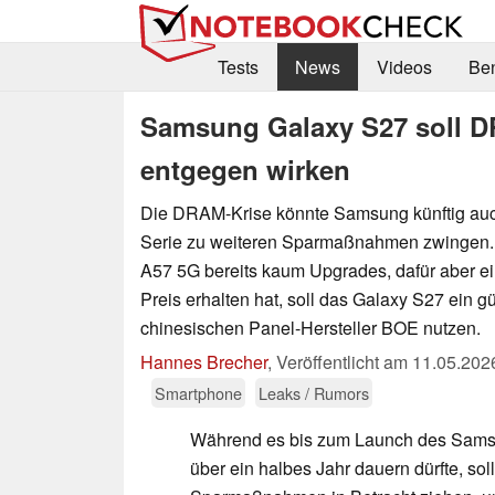
Tests
News
Videos
Be
Samsung Galaxy S27 soll D
entgegen wirken
Die DRAM-Krise könnte Samsung künftig auc
Serie zu weiteren Sparmaßnahmen zwingen
A57 5G bereits kaum Upgrades, dafür aber ei
Preis erhalten hat, soll das Galaxy S27 ein 
chinesischen Panel-Hersteller BOE nutzen.
Hannes Brecher
,
Veröffentlicht am
11.05.202
Smartphone
Leaks / Rumors
Während es bis zum Launch des Sams
über ein halbes Jahr dauern dürfte, so