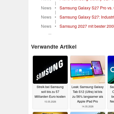
|
News
•
Samsung Galaxy S27 Pro vs. 
|
News
•
Samsung Galaxy S27: Industrieb
|
News
•
Samsung 2027 mit bester 200M
...
Verwandte Artikel
Streik bei Samsung
Leak: Samsung Galaxy
Sa
soll bis zu 57
Tab S12 (Ultra) ist bis
O
Milliarden Euro kosten
zu 56% langsamer als
b
Apple iPad Pro
Ne
15.05.2026
14.05.2026