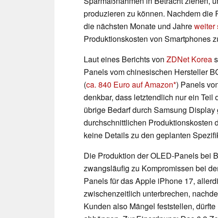
Sparmaßnahmen in Betracht ziehen, um
produzieren zu können. Nachdem die Pr
die nächsten Monate und Jahre
weiter 
Produktionskosten von Smartphones 
Laut eines Berichts von
ZDNet Korea
s
Panels vom chinesischen Hersteller BO
(
ca. 840 Euro auf Amazon
) Panels vo
denkbar, dass letztendlich nur ein Teil
übrige Bedarf durch Samsung Display 
durchschnittlichen Produktionskosten 
keine Details zu den geplanten Spezif
Die Produktion der OLED-Panels bei B
zwangsläufig zu Kompromissen bei der 
Panels für das Apple iPhone 17, allerd
zwischenzeitlich unterbrechen, nach
Kunden also Mängel feststellen, dürfte