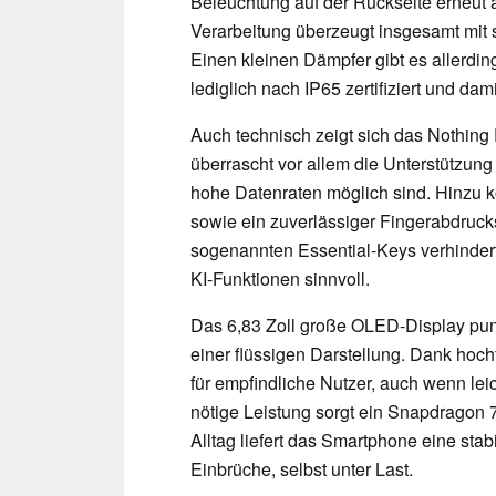
Beleuchtung auf der Rückseite erneut 
Verarbeitung überzeugt insgesamt mit
Einen kleinen Dämpfer gibt es allerdi
lediglich nach IP65 zertifiziert und da
Auch technisch zeigt sich das Nothing 
überrascht vor allem die Unterstützun
hohe Datenraten möglich sind. Hinzu 
sowie ein zuverlässiger Fingerabdruck
sogenannten Essential-Keys verhindert
KI-Funktionen sinnvoll.
Das 6,83 Zoll große OLED-Display punkt
einer flüssigen Darstellung. Dank ho
für empfindliche Nutzer, auch wenn lei
nötige Leistung sorgt ein Snapdragon 
Alltag liefert das Smartphone eine st
Einbrüche, selbst unter Last.