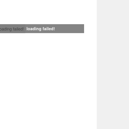
loading failed!
loading failed!