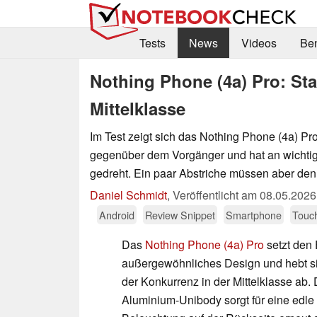
Tests
News
Videos
Be
Nothing Phone (4a) Pro: St
Mittelklasse
Im Test zeigt sich das Nothing Phone (4a) Pro
gegenüber dem Vorgänger und hat an wichti
gedreht. Ein paar Abstriche müssen aber de
Daniel Schmidt
,
Veröffentlicht am
08.05.2026
Android
Review Snippet
Smartphone
Touc
Das
Nothing Phone (4a) Pro
setzt den 
außergewöhnliches Design und hebt si
der Konkurrenz in der Mittelklasse ab.
Aluminium-Unibody sorgt für eine edle