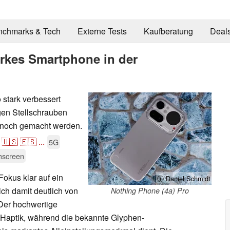
nchmarks & Tech
Externe Tests
Kaufberatung
Deal
arkes Smartphone in der
 stark verbessert
gen Stellschrauben
nnoch gemacht werden.
🇺🇸
🇪🇸
...
5G
hscreen
Fokus klar auf ein
ⓘ Daniel Schmidt
ch damit deutlich von
Nothing Phone (4a) Pro
 Der hochwertige
 Haptik, während die bekannte Glyphen-