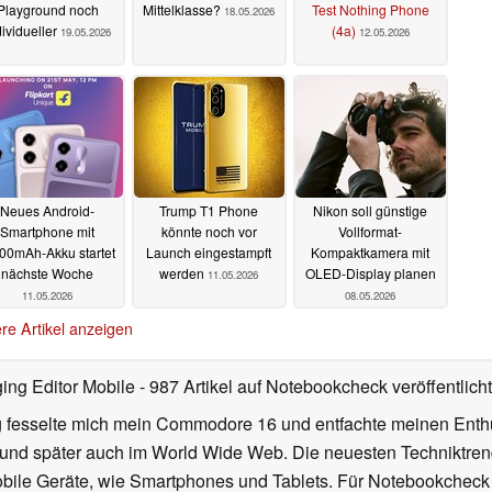
Playground noch
Mittelklasse?
Test Nothing Phone
18.05.2026
dividueller
(4a)
19.05.2026
12.05.2026
Neues Android-
Trump T1 Phone
Nikon soll günstige
Smartphone mit
könnte noch vor
Vollformat-
00mAh-Akku startet
Launch eingestampft
Kompaktkamera mit
nächste Woche
werden
OLED-Display planen
11.05.2026
11.05.2026
08.05.2026
re Artikel anzeigen
ing Editor Mobile
- 987 Artikel auf Notebookcheck veröffentlicht
rg fesselte mich mein Commodore 16 und entfachte meinen Enth
 und später auch im World Wide Web. Die neuesten Techniktren
mobile Geräte, wie Smartphones und Tablets. Für Notebookcheck