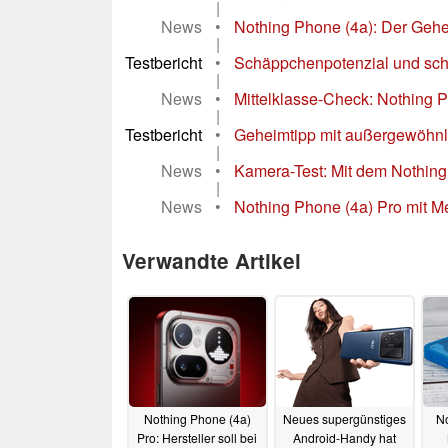
|
News
•
Nothing Phone (4a): Der Gehei
|
Testbericht
•
Schäppchenpotenzial und schi
|
News
•
Mittelklasse-Check: Nothing P
|
Testbericht
•
Geheimtipp mit außergewöhnli
|
News
•
Kamera-Test: Mit dem Nothing
|
News
•
Nothing Phone (4a) Pro mit Met
Verwandte Artikel
Nothing Phone (4a)
Neues supergünstiges
No
Pro: Hersteller soll bei
Android-Handy hat