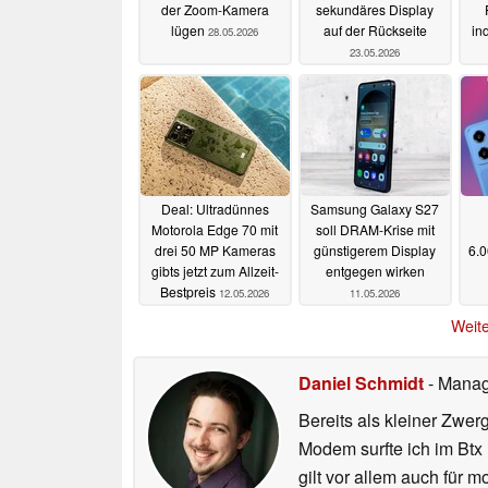
der Zoom-Kamera
sekundäres Display
lügen
auf der Rückseite
in
28.05.2026
23.05.2026
Deal: Ultradünnes
Samsung Galaxy S27
Motorola Edge 70 mit
soll DRAM-Krise mit
drei 50 MP Kameras
günstigerem Display
6.0
gibts jetzt zum Allzeit-
entgegen wirken
Bestpreis
12.05.2026
11.05.2026
Weite
Daniel Schmidt
- Manag
Bereits als kleiner Zwe
Modem surfte ich im Btx
gilt vor allem auch für 