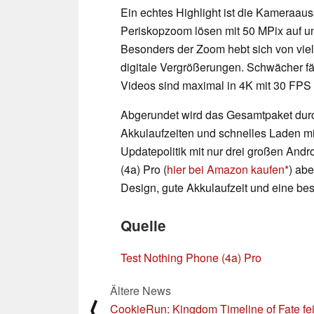
Ein echtes Highlight ist die Kameraau
Periskopzoom lösen mit 50 MPix auf und
Besonders der Zoom hebt sich von vie
digitale Vergrößerungen. Schwächer fä
Videos sind maximal in 4K mit 30 FPS
Abgerundet wird das Gesamtpaket durch
Akkulaufzeiten und schnelles Laden mit b
Updatepolitik mit nur drei großen And
(4a) Pro (
hier bei Amazon kaufen
) abe
Design, gute Akkulaufzeit und eine b
Quelle
Test Nothing Phone (4a) Pro
Ältere News
⟨
CookieRun: Kingdom Timeline of Fate fei