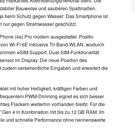
als markantes Alleinstellungsmerkmal dient. Die
 stabiler Bauweise und sauberen Spaltmaßen.
ngs beim Schutz gegen Wasser: Das Smartphone ist
mit nur gegen Strahlwasser geschützt.
Phone (4a) Pro modern ausgestattet. Positiv
g von Wi-Fi 6E inklusive Tri-Band-WLAN, wodurch
kommen eSIM-Support, Dual-SIM-Funktionalität
sensor im Display. Die neue Position des
 zudem versehentliche Eingaben und erweitert die
et mit hoher Helligkeit, kräftigen Farben und
chfrequentem PWM-Dimming eignet es sich besser
chtes Flackern weiterhin vorhanden bleibt. Für die
7 Gen 4 in Kombination mit bis zu 12 GB RAM. Im
abile und schnelle Performance ohne nennenswerte