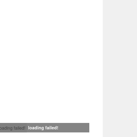
loading failed!
loading failed!