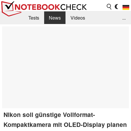
Tests
News
Videos
...
Benchmarks & Tech
Externe Tests
Kaufberatung
Deals
Suche
Jobs
Forum
Nikon soll günstige Vollformat-
Kompaktkamera mit OLED-Display planen