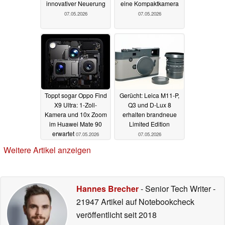
innovativer Neuerung
eine Kompaktkamera
07.05.2026
07.05.2026
Toppt sogar Oppo Find
Gerücht: Leica M11-P,
X9 Ultra: 1-Zoll-
Q3 und D-Lux 8
Kamera und 10x Zoom
erhalten brandneue
im Huawei Mate 90
Limited Edition
erwartet
07.05.2026
07.05.2026
Weitere Artikel anzeigen
Hannes Brecher
- Senior Tech Writer
-
21947 Artikel auf Notebookcheck
veröffentlicht
seit 2018