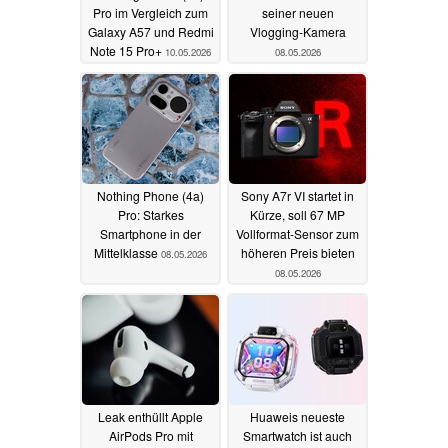
Pro im Vergleich zum
seiner neuen
Galaxy A57 und Redmi
Vlogging-Kamera
Note 15 Pro+
10.05.2026
08.05.2026
Nothing Phone (4a)
Sony A7r VI startet in
Pro: Starkes
Kürze, soll 67 MP
Smartphone in der
Vollformat-Sensor zum
Mittelklasse
höheren Preis bieten
08.05.2026
08.05.2026
Leak enthüllt Apple
Huaweis neueste
AirPods Pro mit
Smartwatch ist auch