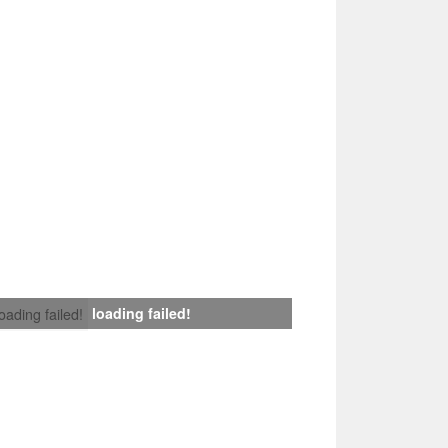
loading failed!
loading failed!