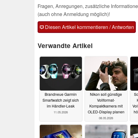
Fragen, Anregungen, zusätzliche Informatione
(auch ohne Anmeldung möglich)!
Diesen Artikel kommentieren / Antworten
Verwandte Artikel
Brandneue Garmin
Nikon soll günstige
So
Smartwatch zeigt sich
Vollformat-
im Händler-Leak
Kompaktkamera mit
Vol
OLED-Display planen
hö
11.05.2026
08.05.2026