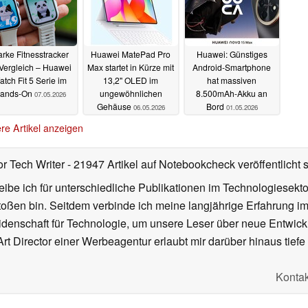
arke Fitnesstracker
Huawei MatePad Pro
Huawei: Günstiges
Vergleich – Huawei
Max startet in Kürze mit
Android-Smartphone
tch Fit 5 Serie im
13,2" OLED im
hat massiven
ands-On
ungewöhnlichen
8.500mAh-Akku an
07.05.2026
Gehäuse
Bord
06.05.2026
01.05.2026
re Artikel anzeigen
or Tech Writer
- 21947 Artikel auf Notebookcheck veröffentlicht
s
ibe ich für unterschiedliche Publikationen im Technologiesekt
oßen bin. Seitdem verbinde ich meine langjährige Erfahrung 
denschaft für Technologie, um unsere Leser über neue Entwick
rt Director einer Werbeagentur erlaubt mir darüber hinaus tiefe 
Kontak