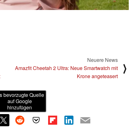
Neuere News
⟩
Amazfit Cheetah 2 Ultra: Neue Smartwatch mit
t
Krone angeteasert
s bevorzugte Quelle
auf Google
hinzufügen