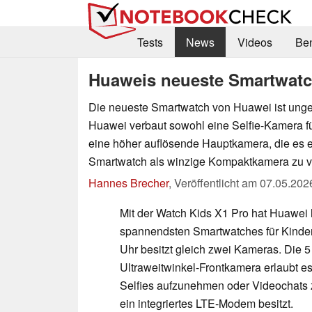
Tests
News
Videos
Be
Huaweis neueste Smartwatc
Die neueste Smartwatch von Huawei ist ung
Huawei verbaut sowohl eine Selfie-Kamera f
eine höher auflösende Hauptkamera, die es e
Smartwatch als winzige Kompaktkamera zu 
Hannes Brecher
,
Veröffentlicht am
07.05.202
Mit der Watch Kids X1 Pro hat Huawei 
spannendsten Smartwatches für Kinder 
Uhr besitzt gleich zwei Kameras. Die 
Ultraweitwinkel-Frontkamera erlaubt e
Selfies aufzunehmen oder Videochats z
ein integriertes LTE-Modem besitzt.