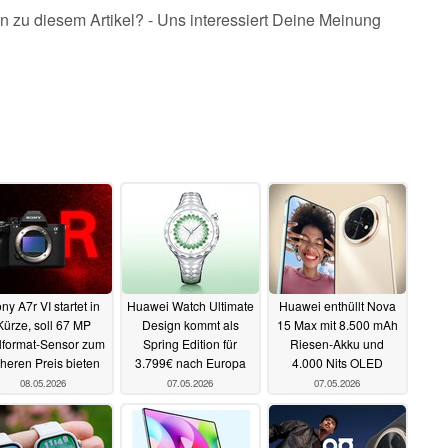
n zu diesem Artikel? - Uns interessiert Deine Meinung
ny A7r VI startet in
Huawei Watch Ultimate
Huawei enthüllt Nova
Kürze, soll 67 MP
Design kommt als
15 Max mit 8.500 mAh
lformat-Sensor zum
Spring Edition für
Riesen-Akku und
heren Preis bieten
3.799€ nach Europa
4.000 Nits OLED
08.05.2026
07.05.2026
07.05.2026