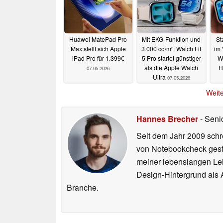
Huawei MatePad Pro
Mit EKG-Funktion und
St
Max stellt sich Apple
3.000 cd/m²: Watch Fit
im 
iPad Pro für 1.399€
5 Pro startet günstiger
Wa
als die Apple Watch
H
07.05.2026
Ultra
07.05.2026
Weite
Hannes Brecher
- Seni
Seit dem Jahr 2009 schre
von Notebookcheck gest
meiner lebenslangen Lei
Design-Hintergrund als A
Branche.