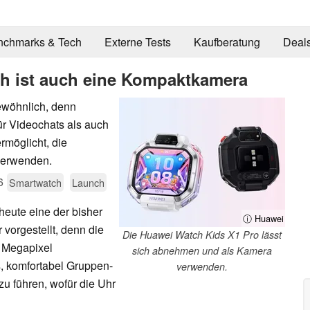
nchmarks & Tech
Externe Tests
Kaufberatung
Deal
h ist auch eine Kompaktkamera
ewöhnlich, denn
ür Videochats als auch
rmöglicht, die
verwenden.
6
Smartwatch
Launch
heute eine der bisher
ⓘ Huawei
vorgestellt, denn die
Die Huawei Watch Kids X1 Pro lässt
5 Megapixel
sich abnehmen und als Kamera
s, komfortabel Gruppen-
verwenden.
u führen, wofür die Uhr