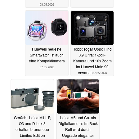
08.05.2026
Huaweis neueste
Toppt sogar Oppo Find
Smartwatch ist auch
X9 Ultra: 1-Zoll-
eine Kompaktkamera
Kamera und 10x Zoom
im Huawei Mate 90
07.05.2026
erwartet
07.05.2026
Gerücht: Leica M11-P,
Leica M6 und Co. als
Q3 und D-Lux 8
Digitalkamera: I'm Back
erhalten brandneue
Roll wird durch
Limited Edition
Upgrade eleganter