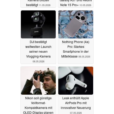
bestätigt
Note 15 Pro+
11.05.2026
10.05.2026
DJI bestätigt
Nothing Phone (4a)
weltweiten Launch
Pro: Starkes
seiner neuen
Smartphone in der
Vlogging-Kamera
Mittelklasse
08.05.2026
08.05.2026
Nikon soll günstige
Leak enthüllt Apple
Vollformat-
AirPods Pro mit
Kompaktkamera mit
innovativer Neuerung
OLED-Display planen
07.05.2026