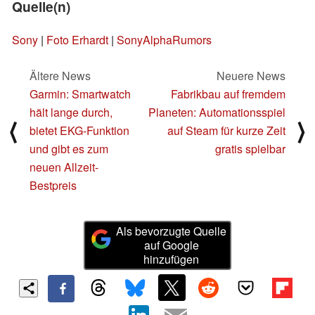
Quelle(n)
Sony
|
Foto Erhardt
|
SonyAlphaRumors
Ältere News
Neuere News
Garmin: Smartwatch
Fabrikbau auf fremdem
hält lange durch,
Planeten: Automationsspiel
⟨
⟩
bietet EKG-Funktion
auf Steam für kurze Zeit
und gibt es zum
gratis spielbar
neuen Allzeit-
Bestpreis
Als bevorzugte Quelle
auf Google
hinzufügen