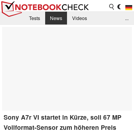
Tests
News
Videos
...
Benchmarks & Tech
Externe Tests
Kaufberatung
Deals
Suche
Jobs
Forum
Sony A7r VI startet in Kürze, soll 67 MP
Vollformat-Sensor zum höheren Preis