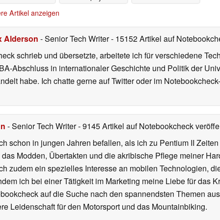
Video
09.05.2026
re Artikel anzeigen
x Alderson
- Senior Tech Writer
- 15152 Artikel auf Notebookche
heck schrieb und übersetzte, arbeitete ich für verschiedene T
A-Abschluss in internationaler Geschichte und Politik der Univ
elt habe. Ich chatte gerne auf Twitter oder im Notebookcheck
hn
- Senior Tech Writer
- 9145 Artikel auf Notebookcheck veröffen
ch schon in jungen Jahren befallen, als ich zu Pentium II Zeite
h das Modden, Übertakten und die akribische Pflege meiner Ha
ich zudem ein spezielles Interesse an mobilen Technologien, di
hdem ich bei einer Tätigkeit im Marketing meine Liebe für das 
ebookcheck auf die Suche nach den spannendsten Themen aus d
e Leidenschaft für den Motorsport und das Mountainbiking.