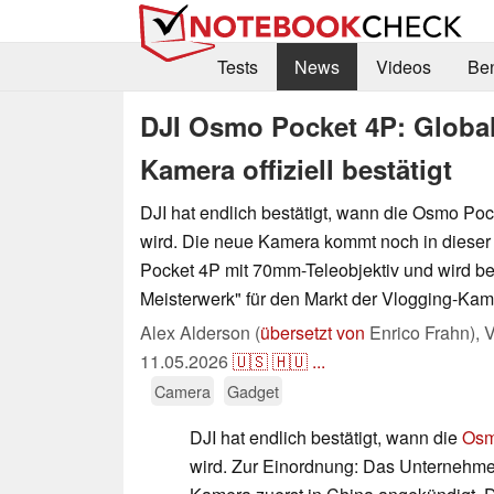
Tests
News
Videos
Be
DJI Osmo Pocket 4P: Global
Kamera offiziell bestätigt
DJI hat endlich bestätigt, wann die Osmo Pock
wird. Die neue Kamera kommt noch in diese
Pocket 4P mit 70mm-Teleobjektiv und wird be
Meisterwerk" für den Markt der Vlogging-Ka
Alex Alderson (
übersetzt von
Enrico Frahn),
V
11.05.2026
🇺🇸
🇭🇺
...
Camera
Gadget
DJI hat endlich bestätigt, wann die
Osm
wird. Zur Einordnung: Das Unternehme