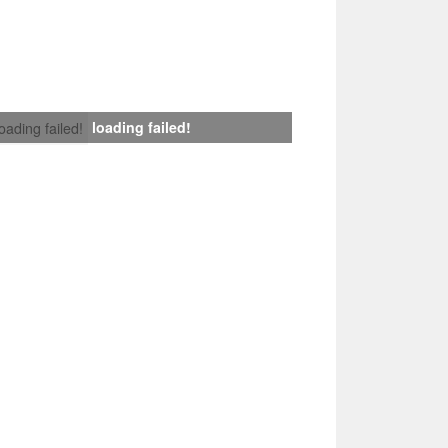
loading failed!
loading failed!