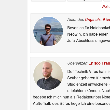
Weite
Autor des
Originals
:
Ale
Bevor ich für Notebookc
Neowin. Ich habe einen B
Jura-Abschluss umgewand
Übersetzer:
Enrico Fra
Der Technik-Virus hat mi
Seither gehören für mic
Studienzeit entwickelte 
erleichtern können. Nac
begebe ich mich nun als Redakteur bei Not
Außerhalb des Büros hege ich eine besonder