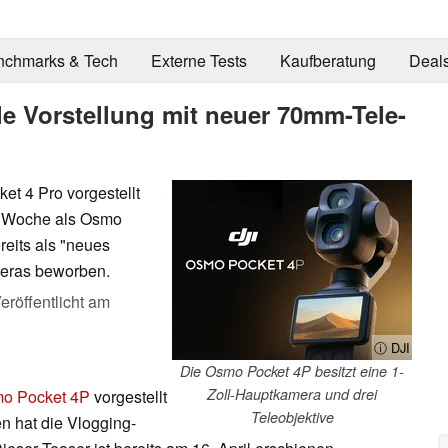
nchmarks & Tech
Externe Tests
Kaufberatung
Deal
e Vorstellung mit neuer 70mm-Tele-
et 4 Pro vorgestellt
r Woche als Osmo
reits als "neues
meras beworben.
eröffentlicht am
ⓘ DJI
Die Osmo Pocket 4P besitzt eine 1-
Zoll-Hauptkamera und drei
o Pocket 4P
vorgestellt
Teleobjektive
n hat die Vlogging-