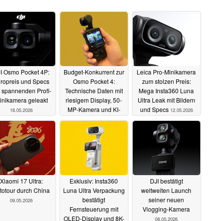
I Osmo Pocket 4P:
Budget-Konkurrent zur
Leica Pro-Minikamera
ropreis und Specs
Osmo Pocket 4:
zum stolzen Preis:
 spannenden Profi-
Technische Daten mit
Mega Insta360 Luna
inikamera geleakt
riesigem Display, 50-
Ultra Leak mit Bildern
MP-Kamera und KI-
und Specs
18.05.2026
12.05.2026
Tracking enthüllt
13.05.2026
Xiaomi 17 Ultra:
Exklusiv: Insta360
DJI bestätigt
totour durch China
Luna Ultra Verpackung
weltweiten Launch
bestätigt
seiner neuen
09.05.2026
Fernsteuerung mit
Vlogging-Kamera
OLED-Display und 8K-
08.05.2026