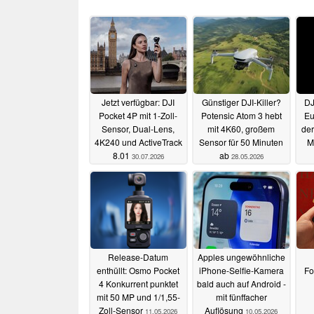
Jetzt verfügbar: DJI
Günstiger DJI-Killer?
DJ
Pocket 4P mit 1-Zoll-
Potensic Atom 3 hebt
Eu
Sensor, Dual-Lens,
mit 4K60, großem
der
4K240 und ActiveTrack
Sensor für 50 Minuten
M
8.01
ab
30.07.2026
28.05.2026
Release-Datum
Apples ungewöhnliche
enthüllt: Osmo Pocket
iPhone-Selfie-Kamera
Fo
4 Konkurrent punktet
bald auch auf Android -
mit 50 MP und 1/1,55-
mit fünffacher
Zoll-Sensor
Auflösung
11.05.2026
10.05.2026