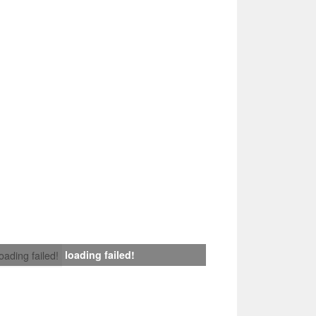
loading failed!
loading failed!