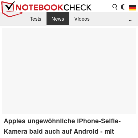
Tests
News
Videos
...
Benchmarks & Tech
Externe Tests
Kaufberatung
Deals
Suche
Jobs
Forum
Apples ungewöhnliche iPhone-Selfie-
Kamera bald auch auf Android - mit