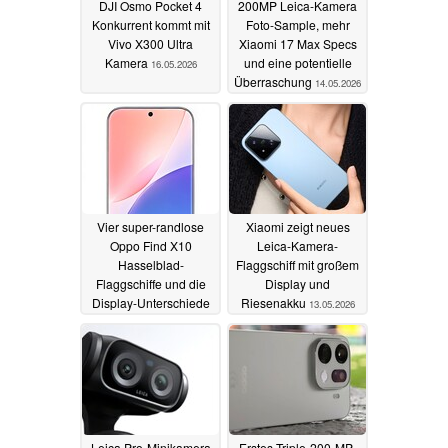
DJI Osmo Pocket 4
200MP Leica-Kamera
Konkurrent kommt mit
Foto-Sample, mehr
Vivo X300 Ultra
Xiaomi 17 Max Specs
Kamera
und eine potentielle
16.05.2026
Überraschung
14.05.2026
Vier super-randlose
Xiaomi zeigt neues
Oppo Find X10
Leica-Kamera-
Hasselblad-
Flaggschiff mit großem
Flaggschiffe und die
Display und
Display-Unterschiede
Riesenakku
13.05.2026
zur Vivo X500 Serie
14.05.2026
Leica Pro-Minikamera
Erstes Triple-200-MP-