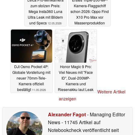
zum stolzen Preis:
Kamera-Flaggschiff
Mega Insta360 Luna
schon 2026: Oppo Find
Ultra Leak mit Bildern
X10 Pro Max vor
und Specs
Massenproduktion
12.05.2026
12.05.2026
DJI Osmo Pocket 4P:
Honor Magic 9 Pro:
Globale Vorstellung mit
Viel Neues mit "Face
neuer 70mm-Tele-
ID", Dual-200MP-
Kamera offiziell
Kamera und
bestätigt
Riesenakku laut Leak
11.05.2026
Weitere Artikel
10.05.2026
anzeigen
Alexander Fagot
- Managing Editor
News
- 11745 Artikel auf
Notebookcheck veröffentlicht
seit