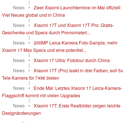
|
News
•
Zwei Xiaomi-Launchtermine im Mai offiziell:
Viel Neues global und in China
|
News
•
Xiaomi 17T und Xiaomi 17T Pro: Gratis-
Geschenke und Specs durch Promomateri...
|
News
•
200MP Leica-Kamera Foto-Sample, mehr
Xiaomi 17 Max Specs und eine potentiel...
|
News
•
Xiaomi 17 Ultra: Fototour durch China
|
News
•
Xiaomi 17T (Pro) leakt in drei Farben, soll 5x
Tele-Kamera für 749€ bieten
|
News
•
Ende Mai: Letztes Xiaomi 17 Leica-Kamera-
Flaggschiff kommt mit vielen Upgrades
|
News
•
Xiaomi 17T: Erste Realbilder zeigen leichte
Designänderungen
...