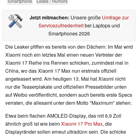
Smartphone
Leaks / Rumors
Jetzt mitmachen:
Unsere große
Umfrage zur
Servicezufriedenheit
bei Laptops und
Smartphones 2026
Die Leaker pfiffen es bereits von den Dächern: Im Mai wird
Xiaomi noch ein letztes Mal einen neuen Vertreter der
Xiaomi 17 Reihe ins Rennen schicken, zumindest mal in
China, wo das Xiaomi 17 Max nun erstmals offiziell
angeteasert wird. Am heutigen 13. Mai hat Xiaomi nicht
nur die Teaserplakate und offiziellen Pressebilder unten
auf Weibo veröffentlicht, sondern auch bereits erste Specs
verraten, die allesamt unter dem Motto "Maximum" stehen.
Etwa beim flachen AMOLED-Display, das mit 6,9 Zoll
âhnlich groß ist wie beim
Xiaomi 17 Pro Max
, die
Displayränder sollen erneut ultradünn sein. Die schicke