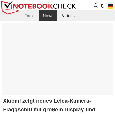
Tests
News
Videos
...
Benchmarks & Tech
Externe Tests
Kaufberatung
Deals
Suche
Jobs
Forum
Xiaomi zeigt neues Leica-Kamera-
Flaggschiff mit großem Display und