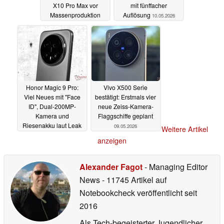
X10 Pro Max vor
mit fünffacher
Massenproduktion
Auflösung
10.05.2026
12.05.2026
Honor Magic 9 Pro:
Vivo X500 Serie
Viel Neues mit "Face
bestätigt: Erstmals vier
ID", Dual-200MP-
neue Zeiss-Kamera-
Kamera und
Flaggschiffe geplant
Riesenakku laut Leak
09.05.2026
Weitere Artikel
10.05.2026
anzeigen
Alexander Fagot
- Managing Editor
News
- 11745 Artikel auf
Notebookcheck veröffentlicht
seit
2016
Als Tech-begeisterter Jugendlicher