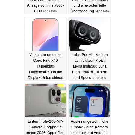
Ansage vom Insta360-
und eine potentielle
CEO
Überraschung
16.05.2026
14.05.2026
Vier super-randlose
Leica Pro-Minikamera
Oppo Find X10
zum stolzen Preis:
Hasselblad-
Mega Insta360 Luna
Flaggschiffe und die
Ultra Leak mit Bildern
Display-Unterschiede
und Specs
12.05.2026
zur Vivo X500 Serie
14.05.2026
Erstes Triple-200-MP-
Apples ungewöhnliche
Kamera-Flaggschiff
iPhone-Selfie-Kamera
schon 2026: Oppo Find
bald auch auf Android -