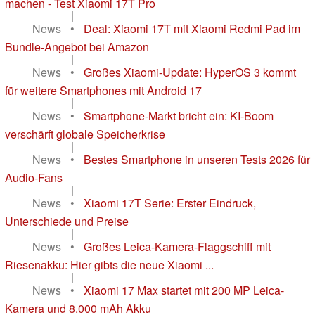
machen - Test Xiaomi 17T Pro
|
News
•
Deal: Xiaomi 17T mit Xiaomi Redmi Pad im
Bundle-Angebot bei Amazon
|
News
•
Großes Xiaomi-Update: HyperOS 3 kommt
für weitere Smartphones mit Android 17
|
News
•
Smartphone-Markt bricht ein: KI-Boom
verschärft globale Speicherkrise
|
News
•
Bestes Smartphone in unseren Tests 2026 für
Audio-Fans
|
News
•
Xiaomi 17T Serie: Erster Eindruck,
Unterschiede und Preise
|
News
•
Großes Leica-Kamera-Flaggschiff mit
Riesenakku: Hier gibts die neue Xiaomi ...
|
News
•
Xiaomi 17 Max startet mit 200 MP Leica-
Kamera und 8.000 mAh Akku