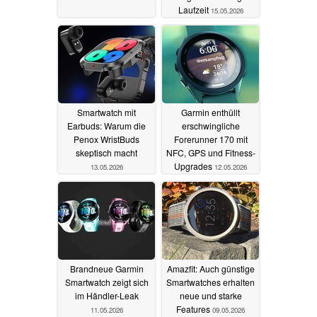
Laufzeit
15.05.2026
Smartwatch mit
Garmin enthüllt
Earbuds: Warum die
erschwingliche
Penox WristBuds
Forerunner 170 mit
skeptisch macht
NFC, GPS und Fitness-
Upgrades
13.05.2026
12.05.2026
Brandneue Garmin
Amazfit: Auch günstige
Smartwatch zeigt sich
Smartwatches erhalten
im Händler-Leak
neue und starke
Features
11.05.2026
09.05.2026