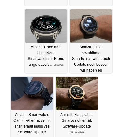
Amazfit Cheetah 2
Amazfit: Gute,
Ultra: Neue
bezahlbare
Smartwatch mit Krone
Smartwatch wird durch
angeteasert
Update noch besser,
07.05.2026
wir haben es
angeschaut
03.05.2026
Amazfit-Smartwatch:
Amazfit: Flaggschiff-
Garmin-Alternative mit
Smartwatch erhält
Titan erhält massives
Software-Update
Software-Update
30.04.2026