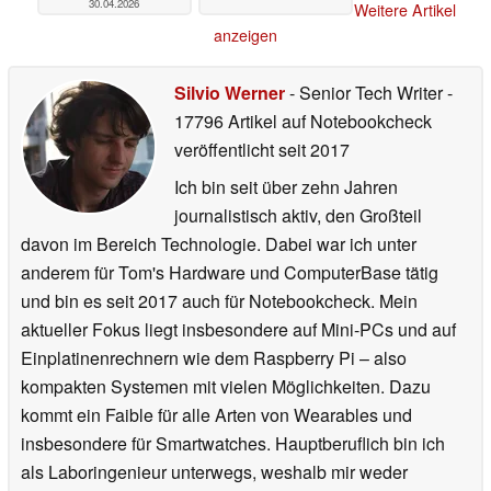
30.04.2026
Weitere Artikel
anzeigen
Silvio Werner
- Senior Tech Writer
-
17796 Artikel auf Notebookcheck
veröffentlicht
seit 2017
Ich bin seit über zehn Jahren
journalistisch aktiv, den Großteil
davon im Bereich Technologie. Dabei war ich unter
anderem für Tom's Hardware und ComputerBase tätig
und bin es seit 2017 auch für Notebookcheck. Mein
aktueller Fokus liegt insbesondere auf Mini-PCs und auf
Einplatinenrechnern wie dem Raspberry Pi – also
kompakten Systemen mit vielen Möglichkeiten. Dazu
kommt ein Faible für alle Arten von Wearables und
insbesondere für Smartwatches. Hauptberuflich bin ich
als Laboringenieur unterwegs, weshalb mir weder