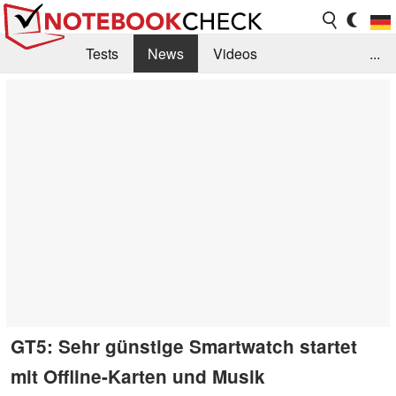
Tests
News
Videos
...
Benchmarks & Tech
Externe Tests
Kaufberatung
Deals
Suche
Jobs
Forum
GT5: Sehr günstige Smartwatch startet
mit Offline-Karten und Musik