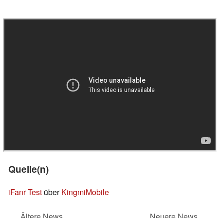
Quelle(n)
iFanr Test
über
KingmiMobile
Ältere News
Neuere News