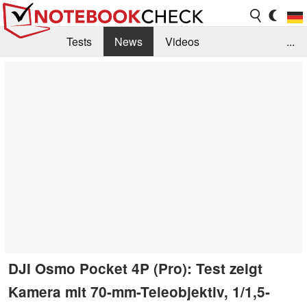
Tests
News
Videos
...
Benchmarks & Tech
Externe Tests
Kaufberatung
Deals
Suche
Jobs
Forum
DJI Osmo Pocket 4P (Pro): Test zeigt
Kamera mit 70-mm-Teleobjektiv, 1/1,5-