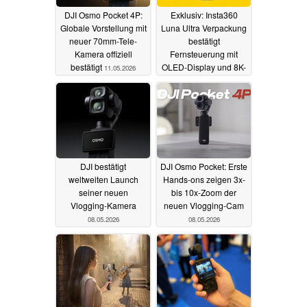
DJI Osmo Pocket 4P:
Exklusiv: Insta360
Globale Vorstellung mit
Luna Ultra Verpackung
neuer 70mm-Tele-
bestätigt
Kamera offiziell
Fernsteuerung mit
bestätigt
OLED-Display und 8K-
11.05.2026
Video
09.05.2026
DJI bestätigt
DJI Osmo Pocket: Erste
weltweiten Launch
Hands-ons zeigen 3x-
seiner neuen
bis 10x-Zoom der
Vlogging-Kamera
neuen Vlogging-Cam
08.05.2026
08.05.2026