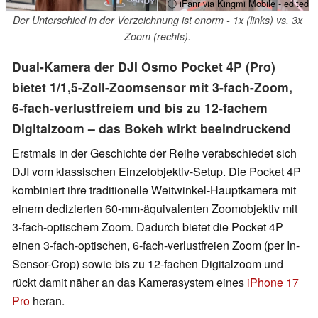
ⓘ iFanr via Kingmi Mobile - edited
Der Unterschied in der Verzeichnung ist enorm - 1x (links) vs. 3x
Zoom (rechts).
Dual-Kamera der DJI Osmo Pocket 4P (Pro)
bietet 1/1,5-Zoll-Zoomsensor mit 3-fach-Zoom,
6-fach-verlustfreiem und bis zu 12-fachem
Digitalzoom – das Bokeh wirkt beeindruckend
Erstmals in der Geschichte der Reihe verabschiedet sich
DJI vom klassischen Einzelobjektiv-Setup. Die Pocket 4P
kombiniert ihre traditionelle Weitwinkel-Hauptkamera mit
einem dedizierten 60-mm-äquivalenten Zoomobjektiv mit
3-fach-optischem Zoom. Dadurch bietet die Pocket 4P
einen 3-fach-optischen, 6-fach-verlustfreien Zoom (per In-
Sensor-Crop) sowie bis zu 12-fachen Digitalzoom und
rückt damit näher an das Kamerasystem eines
iPhone 17
Pro
heran.