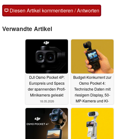
Diesen Artikel kommentieren / Antworten
Verwandte Artikel
DJI Osmo Pocket 4P:
Budget-Konkurrent zur
Europreis und Specs
Osmo Pocket 4:
der spannenden Profi-
Technische Daten mit
Minikamera geleakt
riesigem Display, 50-
MP-Kamera und KI-
18.05.2026
Tracking enthüllt
13.05.2026