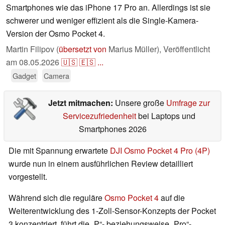
Smartphones wie das iPhone 17 Pro an. Allerdings ist sie
schwerer und weniger effizient als die Single-Kamera-
Version der Osmo Pocket 4.
Martin Filipov (
übersetzt von
Marius Müller),
Veröffentlicht
am
08.05.2026
🇺🇸
🇪🇸
...
Gadget
Camera
Jetzt mitmachen:
Unsere große
Umfrage zur
Servicezufriedenheit
bei Laptops und
Smartphones 2026
Die mit Spannung erwartete
DJI Osmo Pocket 4 Pro (4P)
wurde nun in einem ausführlichen Review detailliert
vorgestellt.
Während sich die reguläre
Osmo Pocket 4
auf die
Weiterentwicklung des 1-Zoll-Sensor-Konzepts der Pocket
3 konzentriert, führt die „P“- beziehungsweise „Pro“-