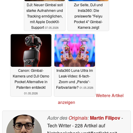
DJI: Neuer Gimbal soll
Zur Seite, DJI und
starke Aufnahmen und
Insta360: Die
Tracking ermöglichen,
preiswerte "Feiyu
mit Apple DockKit-
Pocket 4" Gimbal-
Support
Kamera zeigt
07.05.2026
innovatives Design
05.05.2026
Canon: Gimbal-
Insta360 Luna Ultra im
Kamera und DJI Osmo
Leak-Video: 6-fach-
Pocket Alternative in
Zoom und „Panda“-
Patenten entdeckt
Farbvariante?
01.05.2026
01.05.2026
Weitere Artikel
anzeigen
Autor des
Originals
:
Martin Filipov
-
Tech Writer
- 228 Artikel auf