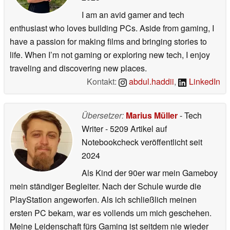
I am an avid gamer and tech
enthusiast who loves building PCs. Aside from gaming, I
have a passion for making films and bringing stories to
life. When I’m not gaming or exploring new tech, I enjoy
traveling and discovering new places.
Kontakt:
abdul.haddii
,
LinkedIn
Übersetzer:
Marius Müller
- Tech
Writer
- 5209 Artikel auf
Notebookcheck veröffentlicht
seit
2024
Als Kind der 90er war mein Gameboy
mein ständiger Begleiter. Nach der Schule wurde die
PlayStation angeworfen. Als ich schließlich meinen
ersten PC bekam, war es vollends um mich geschehen.
Meine Leidenschaft fürs Gaming ist seitdem nie wieder