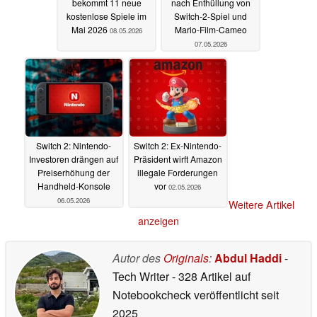
bekommt 11 neue
nach Enthüllung von
kostenlose Spiele im
Switch-2-Spiel und
Mai 2026
Mario-Film-Cameo
08.05.2026
07.05.2026
Switch 2: Nintendo-
Switch 2: Ex-Nintendo-
Investoren drängen auf
Präsident wirft Amazon
Preiserhöhung der
illegale Forderungen
Handheld-Konsole
vor
02.05.2026
06.05.2026
Weitere Artikel
anzeigen
Autor des
Originals
:
Abdul Haddi
-
Tech Writer
- 328 Artikel auf
Notebookcheck veröffentlicht
seit
2025