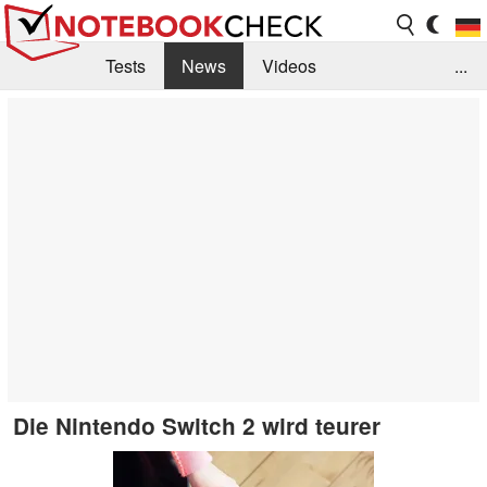
Tests
News
Videos
...
Benchmarks & Tech
Externe Tests
Kaufberatung
Deals
Suche
Jobs
Forum
Die Nintendo Switch 2 wird teurer