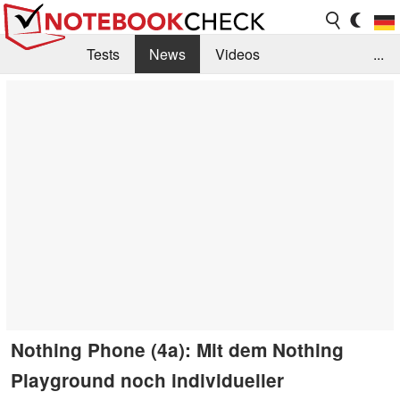
Tests
News
Videos
...
Benchmarks & Tech
Externe Tests
Kaufberatung
Deals
Suche
Jobs
Forum
Nothing Phone (4a): Mit dem Nothing
Playground noch individueller