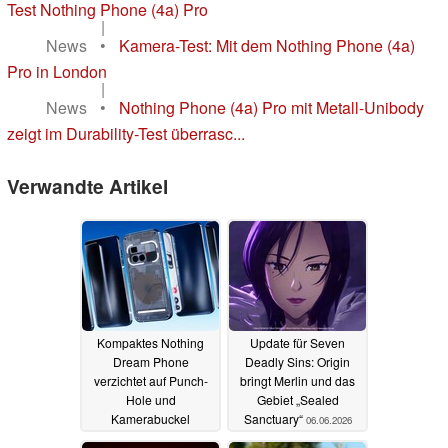
Test Nothing Phone (4a) Pro
|
News
•
Kamera-Test: Mit dem Nothing Phone (4a)
Pro in London
|
News
•
Nothing Phone (4a) Pro mit Metall-Unibody
zeigt im Durability-Test überrasc...
Verwandte Artikel
Kompaktes Nothing
Update für Seven
Dream Phone
Deadly Sins: Origin
verzichtet auf Punch-
bringt Merlin und das
Hole und
Gebiet „Sealed
Kamerabuckel
Sanctuary“
06.06.2026
22.06.2026