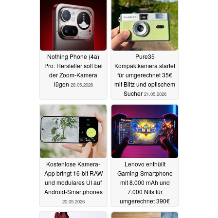
Nothing Phone (4a)
Pure35
Pro: Hersteller soll bei
Kompaktkamera startet
der Zoom-Kamera
für umgerechnet 35€
lügen
mit Blitz und optischem
28.05.2026
Sucher
21.05.2026
Kostenlose Kamera-
Lenovo enthüllt
App bringt 16-bit RAW
Gaming-Smartphone
und modulares UI auf
mit 8.000 mAh und
Android-Smartphones
7.000 Nits für
umgerechnet 390€
20.05.2026
19.05.2026