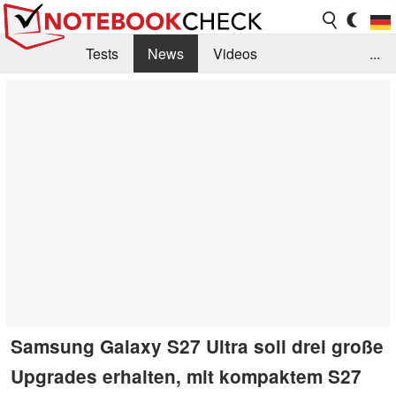
Tests
News
Videos
...
Benchmarks & Tech
Externe Tests
Kaufberatung
Deals
Suche
Jobs
Forum
Samsung Galaxy S27 Ultra soll drei große
Upgrades erhalten, mit kompaktem S27