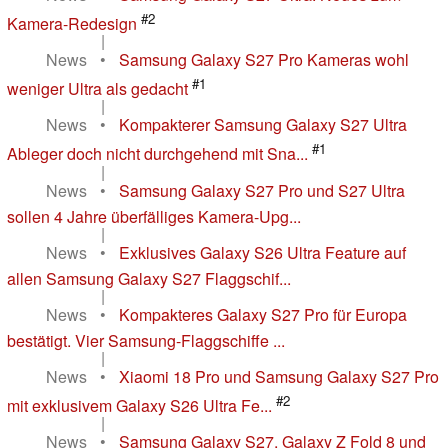
#2
Kamera-Redesign
|
News
•
Samsung Galaxy S27 Pro Kameras wohl
#1
weniger Ultra als gedacht
|
News
•
Kompakterer Samsung Galaxy S27 Ultra
#1
Ableger doch nicht durchgehend mit Sna...
|
News
•
Samsung Galaxy S27 Pro und S27 Ultra
sollen 4 Jahre überfälliges Kamera-Upg...
|
News
•
Exklusives Galaxy S26 Ultra Feature auf
allen Samsung Galaxy S27 Flaggschif...
|
News
•
Kompakteres Galaxy S27 Pro für Europa
bestätigt. Vier Samsung-Flaggschiffe ...
|
News
•
Xiaomi 18 Pro und Samsung Galaxy S27 Pro
#2
mit exklusivem Galaxy S26 Ultra Fe...
|
News
•
Samsung Galaxy S27, Galaxy Z Fold 8 und