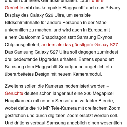
und ein dünneres Gehäuse erhalten. Laut
früherer
Gerüchte
erbt das kompakte Flaggschiff auch das Privacy
Display des Galaxy S26 Ultra, um sensible
Bildschirminhalte für andere Personen in der Nähe
unkenntlich zu machen, und wird auch in Europa mit
einem Qualcomm Snapdragon statt Samsung Exynos
Chip ausgeliefert,
anders als das günstigere Galaxy S27
.
Das Samsung Galaxy S27 Ultra soll dagegen zumindest
drei bedeutende Upgrades erhalten. Erstens spendiert
Samsung dem Flaggschiff-Smartphone angeblich ein
überarbeitetes Design mit neuem Kameramodul.
Zweitens sollen die Kameras modernisiert werden –
Gerüchte
deuten schon länger auf eine 200 Megapixel
Hauptkamera mit neuem Sensor und variabler Blende,
wobei dafür die 10 MP Tele-Kamera mit dreifachem Zoom
gestrichen und durch digitalen Zoom ersetzt werden soll.
Und drittens verbaut Samsung angeblich einen wesentlich