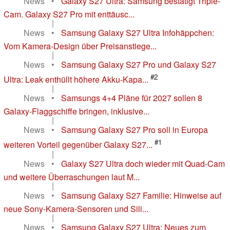
News
•
Galaxy S27 Ultra: Samsung bestätigt Triple-
Cam. Galaxy S27 Pro mit enttäusc...
|
News
•
Samsung Galaxy S27 Ultra Infohäppchen:
Vom Kamera-Design über Preisanstiege...
|
News
•
Samsung Galaxy S27 Pro und Galaxy S27
#2
Ultra: Leak enthüllt höhere Akku-Kapa...
|
News
•
Samsungs 4+4 Pläne für 2027 sollen 8
Galaxy-Flaggschiffe bringen, inklusive...
|
News
•
Samsung Galaxy S27 Pro soll in Europa
#1
weiteren Vorteil gegenüber Galaxy S27...
|
News
•
Galaxy S27 Ultra doch wieder mit Quad-Cam
und weitere Überraschungen laut M...
|
News
•
Samsung Galaxy S27 Familie: Hinweise auf
neue Sony-Kamera-Sensoren und Sili...
|
News
•
Samsung Galaxy S27 Ultra: Neues zum