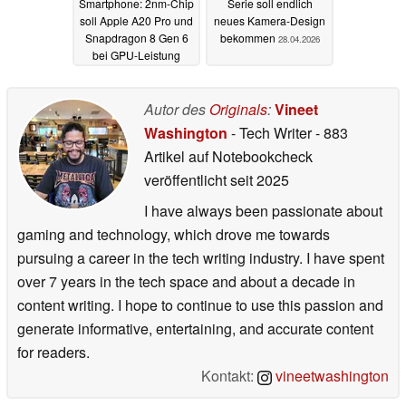
Smartphone: 2nm-Chip
Serie soll endlich
soll Apple A20 Pro und
neues Kamera-Design
Snapdragon 8 Gen 6
bekommen
28.04.2026
bei GPU-Leistung
schlagen
14.05.2026
Autor des
Originals
:
Vineet
Washington
- Tech Writer
- 883
Artikel auf Notebookcheck
veröffentlicht
seit 2025
I have always been passionate about
gaming and technology, which drove me towards
pursuing a career in the tech writing industry. I have spent
over 7 years in the tech space and about a decade in
content writing. I hope to continue to use this passion and
generate informative, entertaining, and accurate content
for readers.
Kontakt:
vineetwashington