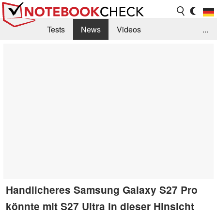
Tests
News
Videos
...
Benchmarks & Tech
Externe Tests
Kaufberatung
Deals
Suche
Jobs
Forum
Handlicheres Samsung Galaxy S27 Pro
könnte mit S27 Ultra in dieser Hinsicht