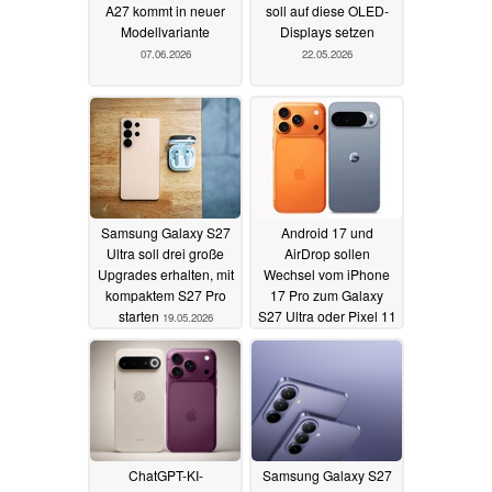
A27 kommt in neuer
soll auf diese OLED-
Modellvariante
Displays setzen
07.06.2026
22.05.2026
Samsung Galaxy S27
Android 17 und
Ultra soll drei große
AirDrop sollen
Upgrades erhalten, mit
Wechsel vom iPhone
kompaktem S27 Pro
17 Pro zum Galaxy
starten
S27 Ultra oder Pixel 11
19.05.2026
Pro deutlich erleichtern
14.05.2026
ChatGPT-KI-
Samsung Galaxy S27