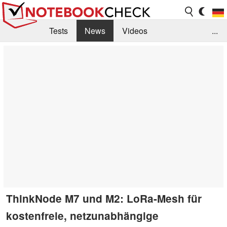
Tests
News
Videos
...
Benchmarks & Tech
Externe Tests
Kaufberatung
Deals
Suche
Jobs
Forum
ThinkNode M7 und M2: LoRa-Mesh für
kostenfreie, netzunabhängige