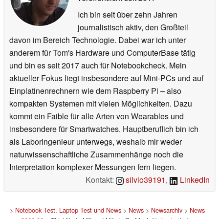
Ich bin seit über zehn Jahren
journalistisch aktiv, den Großteil
davon im Bereich Technologie. Dabei war ich unter
anderem für Tom's Hardware und ComputerBase tätig
und bin es seit 2017 auch für Notebookcheck. Mein
aktueller Fokus liegt insbesondere auf Mini-PCs und auf
Einplatinenrechnern wie dem Raspberry Pi – also
kompakten Systemen mit vielen Möglichkeiten. Dazu
kommt ein Faible für alle Arten von Wearables und
insbesondere für Smartwatches. Hauptberuflich bin ich
als Laboringenieur unterwegs, weshalb mir weder
naturwissenschaftliche Zusammenhänge noch die
Interpretation komplexer Messungen fern liegen.
Kontakt:
silvio39191
,
LinkedIn
>
Notebook Test, Laptop Test und News
>
News
>
Newsarchiv
>
News