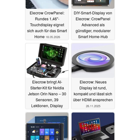
Elecrow CrowPanel:
DIY-Smart-Display von
Rundes 1,46"-
Elecrow: CrowPanel
Touchdisplay eignet
Advanced als
sich auch für das Smart
günstiger, modularer
Home
Smart Home-Hub
18.05.2026
22.02.2026
Elecrow bringt AI-
Elecrow: Neues
Starter-Kit für Nvidia
Display ist rund,
Jetson Orin Nano – 30
kompakt und lässt sich
Sensoren, 39
über HDMI ansprechen
Lektionen, Display
26.11.2025
inklusive
05.01.2026