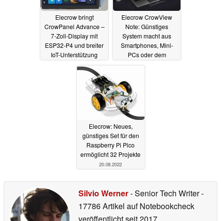
Elecrow bringt
Elecrow CrowView
CrowPanel Advance –
Note: Günstiges
7‑Zoll-Display mit
System macht aus
ESP32-P4 und breiter
Smartphones, Mini-
IoT-Unterstützung
PCs oder dem
Raspberry Pi einen
27.10.2025
Laptop
10.08.2024
Elecrow: Neues,
günstiges Set für den
Raspberry Pi Pico
ermöglicht 32 Projekte
20.08.2022
Silvio Werner
- Senior Tech Writer
-
17786 Artikel auf Notebookcheck
veröffentlicht
seit 2017