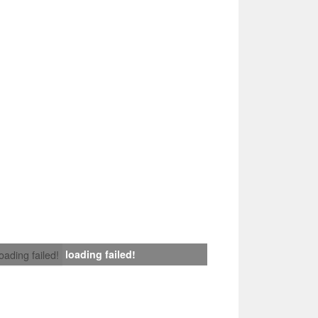
loading failed!
loading failed!