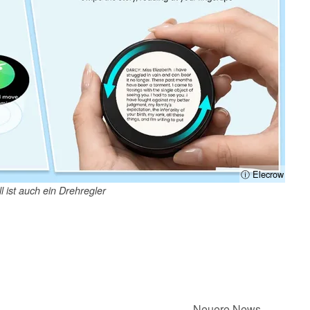
ⓘ Elecrow
 ist auch ein Drehregler
Neuere News