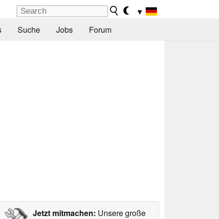
▼
s
Suche
Jobs
Forum
Jetzt mitmachen:
Unsere große