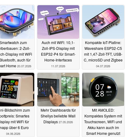
Smartwatch zum
Auch mit WiFi: 10,1-
Kompakte IoT-Platine:
lberbauen: 2-Zoll-
Zoll-IPS-Display mit
Waveshare ESP32-C5
ch-Display mit WiFi
ESP32-P4 für Smart-
mit 1,47-Zoll-TFT, USB-
Bluetooth, auch für
Home-Interfaces
C, microSD und Zigbee
art Home
20.07.2026
11.07.2026
04.07.2026
ni-Bildschirm zum
Mehr Dashboards für
Mit AMOLED:
pottpreis: Smartes
Shellys beliebte Wall
Kompaktes System mit
isplay mit WiFi für
Displays
Touchscreen, WiFi und
27.05.2026
napp über 6 Euro
Akku kann auch im
Smart Home genutzt
04.06.2026