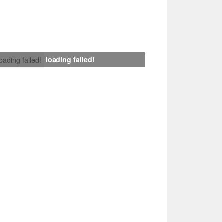
loading failed!
loading failed!