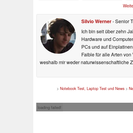
06.06.2026
Weite
Silvio Werner
- Senior 
Ich bin seit über zehn J
Hardware und ComputerBa
PCs und auf Einplatinen
Faible für alle Arten vo
weshalb mir weder naturwissenschaftliche 
>
Notebook Test, Laptop Test und News
>
N
loading failed!