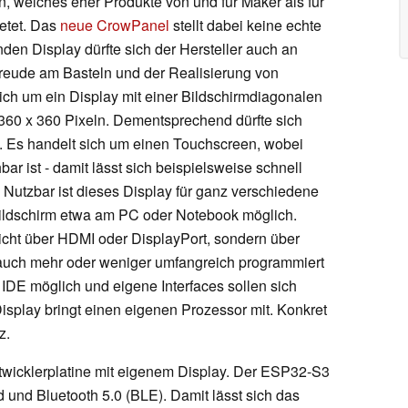
, welches eher Produkte von und für Maker als für
etet. Das
neue CrowPanel
stellt dabei keine echte
en Display dürfte sich der Hersteller auch an
Freude am Basteln und der Realisierung von
ich um ein Display mit einer Bildschirmdiagonalen
 360 x 360 Pixeln. Dementsprechend dürfte sich
. Es handelt sich um einen Touchscreen, wobei
ar ist - damit lässt sich beispielsweise schnell
 Nutzbar ist dieses Display für ganz verschiedene
tbildschirm etwa am PC oder Notebook möglich.
cht über HDMI oder DisplayPort, sondern über
uch mehr oder weniger umfangreich programmiert
 IDE möglich und eigene Interfaces sollen sich
isplay bringt einen eigenen Prozessor mit. Konkret
z.
twicklerplatine mit eigenem Display. Der ESP32-S3
 und Bluetooth 5.0 (BLE). Damit lässt sich das