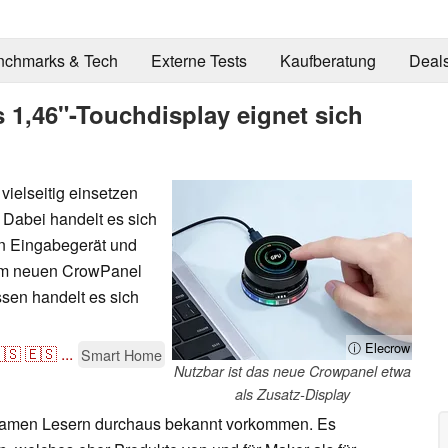
nchmarks & Tech
Externe Tests
Kaufberatung
Deal
1,46"-Touchdisplay eignet sich
vielseitig einsetzen
 Dabei handelt es sich
in Eingabegerät und
 vom neuen CrowPanel
ssen handelt es sich
ⓘ Elecrow
🇸
🇪🇸
...
Smart Home
Nutzbar ist das neue Crowpanel etwa
als Zusatz-Display
samen Lesern durchaus bekannt vorkommen. Es