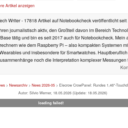
werden
23.05.2026
re Artikel anzeigen
Tech Writer
- 17818 Artikel auf Notebookcheck veröffentlicht
seit
ahren journalistisch aktiv, den Großteil davon im Bereich Techn
se tätig und bin es seit 2017 auch für Notebookcheck. Mein ak
rechnern wie dem Raspberry Pi – also kompakten Systemen mit
n Wearables und insbesondere für Smartwatches. Hauptberuflich
Zusammenhänge noch die Interpretation komplexer Messungen f
Kon
ews
>
Newsarchiv
>
News 2026-05
> Elecrow CrowPanel: Rundes 1,46"-Touchdi
Autor: Silvio Werner, 18.05.2026 (Update: 18.05.2026)
loading failed!