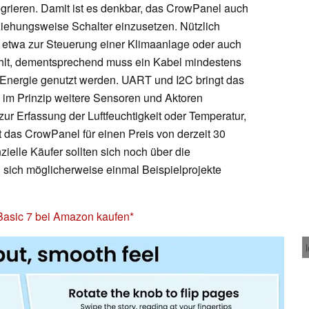
grieren. Damit ist es denkbar, das CrowPanel auch
iehungsweise Schalter einzusetzen. Nützlich
 etwa zur Steuerung einer Klimaanlage oder auch
ehlt, dementsprechend muss ein Kabel mindestens
r Energie genutzt werden. UART und I2C bringt das
h im Prinzip weitere Sensoren und Aktoren
ur Erfassung der Luftfeuchtigkeit oder Temperatur,
 ist das CrowPanel für einen Preis von derzeit 30
zielle Käufer sollten sich noch über die
 sich möglicherweise einmal Beispielprojekte
asic 7 bei Amazon kaufen