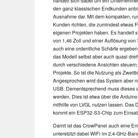
handelt sich dabei um ein Unternehmen
den ganz klassischen Endkunden anbi
Ausnahme dar. Mit dem kompakten, rund
Kunden richten, die zumindest etwas 
eigenen Projekten haben. Es handelt s
von 1,46 Zoll und einer Auflösung von
auch eine ordentliche Schärfe ergeben
das Modell selbst aber auch quasi drehb
durch verschiedene Ansichten steuern.
Projekte. So ist die Nutzung als Zwei
Angesprochen wird das System aber ni
USB. Dementsprechend muss dieses a
werden. Dies ist etwa über die Arduino
mithilfe von LVGL nutzen lassen. Das D
kommt ein ESP32-S3-Chip zum Einsat
Damit ist das CrowPanel auch eine En
unterstützt dabei WiFi im 2,4-GHz-Band