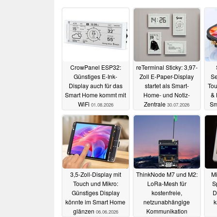
CrowPanel ESP32:
reTerminal Sticky: 3,97-
Günstiges E-Ink-
Zoll E-Paper-Display
Se
Display auch für das
startet als Smart-
Tou
Smart Home kommt mit
Home- und Notiz-
& 
WiFi
Zentrale
Sm
01.08.2026
30.07.2026
3,5-Zoll-Display mit
ThinkNode M7 und M2:
Mi
Touch und Mikro:
LoRa-Mesh für
S
Günstiges Display
kostenfreie,
D
könnte im Smart Home
netzunabhängige
k
glänzen
Kommunikation
06.06.2026