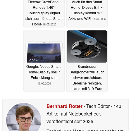
Elecrow CrowPanel:
Auch für das Smart
Rundes 1,46"-
Home: Dieses E-Ink-
Touchdisplay eignet
Display kommt mit
sich auch für das Smart
Akku und WiFi
16.05.2026
Home
18.05.2026
Google: Neues Smart-
Brandneuer
Home-Display soll in
Saugroboter will auch
Entwicklung sein
schwer erreichbare
Bereiche reinigen,
16.05.2026
startet mit 319 Euro
Ersparnis
13.05.2026
Bernhard Rotter
- Tech Editor
- 143
Artikel auf Notebookcheck
veröffentlicht
seit 2025