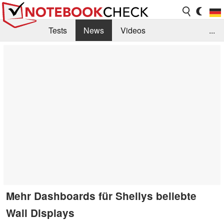
Tests
News
Videos
...
Benchmarks & Tech
Externe Tests
Kaufberatung
Deals
Suche
Jobs
Forum
Mehr Dashboards für Shellys beliebte
Wall Displays