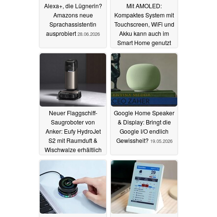
Alexa+, die Lügnerin?
Mit AMOLED:
Amazons neue
Kompaktes System mit
Sprachassistentin
Touchscreen, WiFi und
ausprobiert
Akku kann auch im
28.06.2026
Smart Home genutzt
werden
23.05.2026
Neuer Flaggschiff-
Google Home Speaker
Saugroboter von
& Display: Bringt die
Anker: Eufy HydroJet
Google I/O endlich
S2 mit Raumduft &
Gewissheit?
19.05.2026
Wischwalze erhältlich
22.05.2026