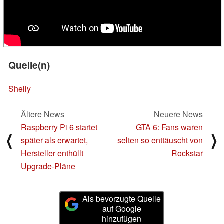
Quelle(n)
Shelly
Ältere News
Neuere News
Raspberry Pi 6 startet
GTA 6: Fans waren
⟨
⟩
später als erwartet,
selten so enttäuscht von
Hersteller enthüllt
Rockstar
Upgrade-Pläne
Als bevorzugte Quelle
auf Google
hinzufügen