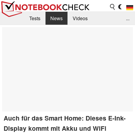
Tests
News
Videos
...
Benchmarks & Tech
Externe Tests
Kaufberatung
Deals
Suche
Jobs
Forum
Auch für das Smart Home: Dieses E-Ink-
Display kommt mit Akku und WiFi