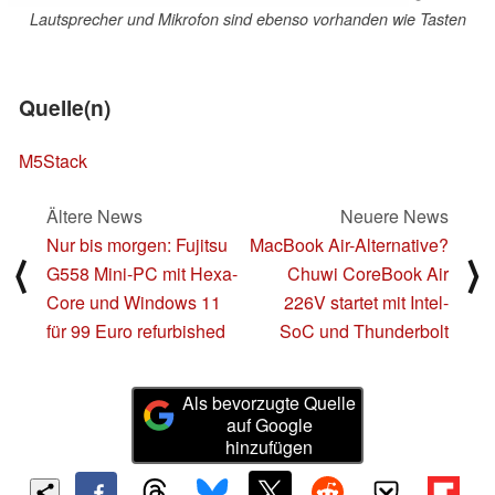
Lautsprecher und Mikrofon sind ebenso vorhanden wie Tasten
Quelle(n)
M5Stack
Ältere News
Neuere News
Nur bis morgen: Fujitsu
MacBook Air-Alternative?
⟨
⟩
G558 Mini-PC mit Hexa-
Chuwi CoreBook Air
Core und Windows 11
226V startet mit Intel-
für 99 Euro refurbished
SoC und Thunderbolt
Als bevorzugte Quelle
auf Google
hinzufügen