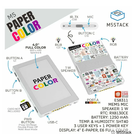
ⓘ M5Stack