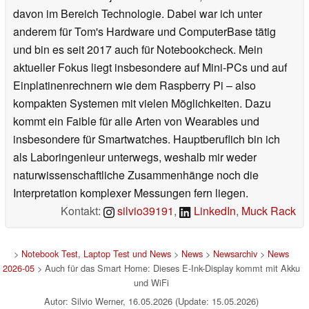
davon im Bereich Technologie. Dabei war ich unter
anderem für Tom's Hardware und ComputerBase tätig
und bin es seit 2017 auch für Notebookcheck. Mein
aktueller Fokus liegt insbesondere auf Mini-PCs und auf
Einplatinenrechnern wie dem Raspberry Pi – also
kompakten Systemen mit vielen Möglichkeiten. Dazu
kommt ein Faible für alle Arten von Wearables und
insbesondere für Smartwatches. Hauptberuflich bin ich
als Laboringenieur unterwegs, weshalb mir weder
naturwissenschaftliche Zusammenhänge noch die
Interpretation komplexer Messungen fern liegen.
Kontakt:
silvio39191
,
LinkedIn
,
Muck Rack
>
Notebook Test, Laptop Test und News
>
News
>
Newsarchiv
>
News
2026-05
> Auch für das Smart Home: Dieses E-Ink-Display kommt mit Akku
und WiFi
Autor: Silvio Werner, 16.05.2026 (Update: 15.05.2026)