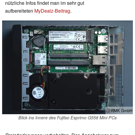
nützliche Infos findet man im sehr gut
aufbereiteten
MyDealz-Beitrag
.
ⓘ RMK GmbH
Blick ins Innere des Fujitso Esprimo G558 Mini PCs