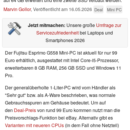
auf 64 GB erweitert und eine zweite SSD verbaut werden.
Marvin Gollor
,
Veröffentlicht am
16.05.2026
Deal
Mini PC
Jetzt mitmachen:
Unsere große
Umfrage zur
Servicezufriedenheit
bei Laptops und
Smartphones 2026
Der Fujitsu Esprimo G558 Mini-PC ist aktuell für nur 99
Euro erhältlich, ausgestattet mit Intel Core-i5-Prozessor,
erweiterbaren 8 GB RAM, 256 GB SSD und Windows 11
Pro.
Der generalüberholte 1-Liter-PC wird vom Händler als
"Sehr gut" bzw. als A-Ware beschrieben, was normale
Gebrauchsspuren am Gehäuse bedeutet. Um auf
den
Deal-Preis
von rund 99 Euro kommen nutzt man die
Preisvorschlags-Funktion bei eBay. Alternativ gibt es
Varianten mit neueren CPUs
(in dem Fall ohne Netzteil)