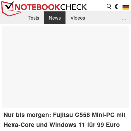
Tests
News
Videos
...
Benchmarks & Tech
Externe Tests
Kaufberatung
Deals
Suche
Jobs
Forum
Nur bis morgen: Fujitsu G558 Mini-PC mit
Hexa-Core und Windows 11 für 99 Euro