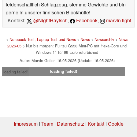
leidenschaftlich Schlagzeug, stemme Gewichte und bin
gerne in unserer finnischen Blockhütte!
Kontakt:
@NightRaytsch
,
Facebook
,
marvin.light
>
Notebook Test, Laptop Test und News
>
News
>
Newsarchiv
>
News
2026-05
> Nur bis morgen: Fujitsu G558 Mini-PC mit Hexa-Core und
Windows 11 für 99 Euro refurbished
Autor: Marvin Gollor, 16.05.2026 (Update: 16.05.2026)
loading failed!
loading failed!
Impressum
|
Team
|
Datenschutz
|
Kontakt
|
Cookie
Einstellungen
| 05.08.2026 09:24