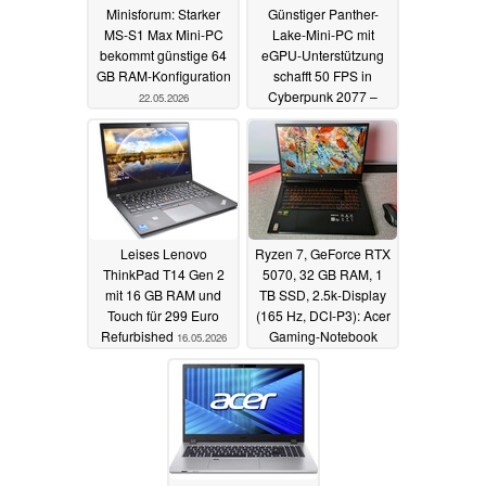
Minisforum: Starker
Günstiger Panther-
MS-S1 Max Mini-PC
Lake-Mini-PC mit
bekommt günstige 64
eGPU-Unterstützung
GB RAM-Konfiguration
schafft 50 FPS in
Cyberpunk 2077 –
22.05.2026
ohne Frame
Generation
20.05.2026
Leises Lenovo
Ryzen 7, GeForce RTX
ThinkPad T14 Gen 2
5070, 32 GB RAM, 1
mit 16 GB RAM und
TB SSD, 2.5k-Display
Touch für 299 Euro
(165 Hz, DCI-P3): Acer
Refurbished
Gaming-Notebook
16.05.2026
(17.3 Zoll) im Angebot
15.05.2026