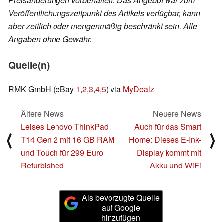
Preisänderungen vorbehalten. Das Angebot war zum
Veröffentlichungszeitpunkt des Artikels verfügbar, kann
aber zeitlich oder mengenmäßig beschränkt sein. Alle
Angaben ohne Gewähr.
Quelle(n)
RMK GmbH (eBay
1
,
2
,
3
,
4
,
5
) via
MyDealz
Ältere News
Neuere News
Leises Lenovo ThinkPad
Auch für das Smart
⟨
⟩
T14 Gen 2 mit 16 GB RAM
Home: Dieses E-Ink-
und Touch für 299 Euro
Display kommt mit
Refurbished
Akku und WiFi
Als bevorzugte Quelle
auf Google
hinzufügen