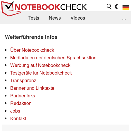
Tests
News
Videos
...
Benchmarks & Tech
Externe Tests
Weiterführende Infos
Kaufberatung
Deals
Suche
Jobs
Über Notebookcheck
Forum
Mediadaten der deutschen Sprachsektion
Werbung auf Notebookcheck
Testgeräte für Notebookcheck
Transparenz
Banner und Linktexte
Partnerlinks
Redaktion
Jobs
Kontakt