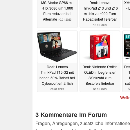
MSI Vector GP66 mit
Deal: Lenovo
XMG
RTX 3080 um 1.000
ThinkPad Z13 und Z16
- 
Euro reduziert bei
mit bis zu ~900 Euro
Alternate
Rabatt sofort lieferbar
10.01.2023
10.01.2023
Deal: Lenovo
Deal: Nintendo Switch
Dea
ThinkPad T15 G2 mit
OLED in begrenzter
T
hohen 50% Rabatt bei
Stückzahl zum
H
Cyberport erhältlich
Bestpreis lieferbar
sa
K
08.01.2023
08.01.2023
Weite
3 Kommentare im Forum
Fragen, Anregungen, zusätzliche Informatione