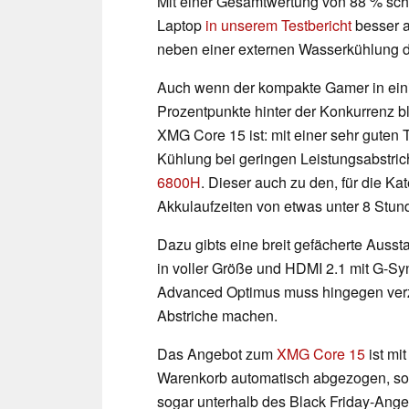
Mit einer Gesamtwertung von 88 % sch
Laptop
in unserem Testbericht
besser a
neben einer externen Wasserkühlung 
Auch wenn der kompakte Gamer in ein
Prozentpunkte hinter der Konkurrenz bl
XMG Core 15 ist: mit einer sehr guten 
Kühlung bei geringen Leistungsabstr
6800H
. Dieser auch zu den, für die K
Akkulaufzeiten von etwas unter 8 Stund
Dazu gibts eine breit gefächerte Ausst
in voller Größe und HDMI 2.1 mit G-S
Advanced Optimus muss hingegen verz
Abstriche machen.
Das Angebot zum
XMG Core 15
ist mi
Warenkorb automatisch abgezogen, sodas
sogar unterhalb des Black Friday-Ange