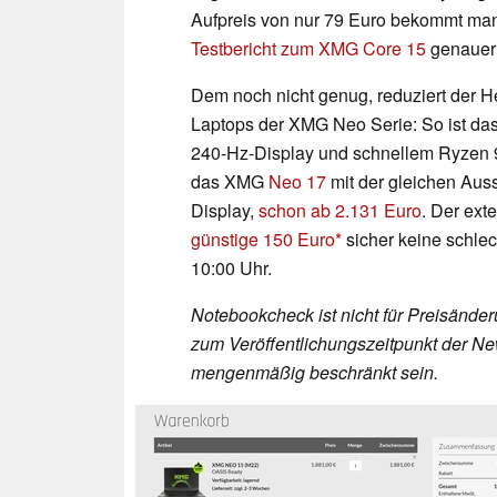
Aufpreis von nur 79 Euro bekommt ma
Testbericht zum XMG Core 15
genauer
Dem noch nicht genug, reduziert der H
Laptops der XMG Neo Serie: So ist da
240-Hz-Display und schnellem Ryzen
das XMG
Neo 17
mit der gleichen Aus
Display,
schon ab 2.131 Euro
. Der ext
günstige 150 Euro
sicher keine schlech
10:00 Uhr.
Notebookcheck ist nicht für Preisände
zum Veröffentlichungszeitpunkt der New
mengenmäßig beschränkt sein.