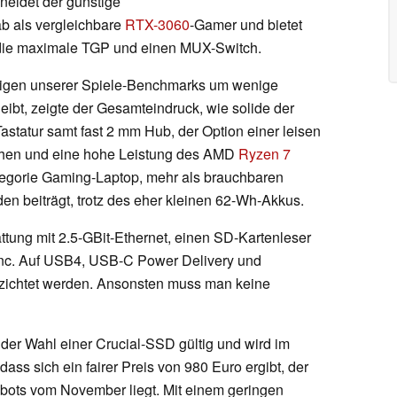
neidet der günstige
b als vergleichbare
RTX-3060
-Gamer und bietet
die maximale TGP und einen MUX-Switch.
igen unserer Spiele-Benchmarks um wenige
eibt, zeigte der Gesamteindruck, wie solide der
Tastatur samt fast 2 mm Hub, der Option einer leisen
ichen und eine hohe Leistung des AMD
Ryzen 7
ategorie Gaming-Laptop, mehr als brauchbaren
en beiträgt, trotz des eher kleinen 62-Wh-Akkus.
attung mit 2.5-GBit-Ethernet, einen SD-Kartenleser
ync. Auf USB4, USB-C Power Delivery und
ichtet werden. Ansonsten muss man keine
t der Wahl einer Crucial-SSD gültig und wird im
s sich ein fairer Preis von 980 Euro ergibt, der
bots vom November liegt. Mit einem geringen