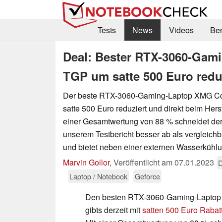
Tests
News
Videos
Be
Deal: Bester RTX-3060-Gam
TGP um satte 500 Euro reduzi
Der beste RTX-3060-Gaming-Laptop XMG Core
satte 500 Euro reduziert und direkt beim Herste
einer Gesamtwertung von 88 % schneidet der
unserem Testbericht besser ab als vergleic
und bietet neben einer externen Wasserkühl
Marvin Gollor
,
Veröffentlicht am
07.01.2023
D
Laptop / Notebook
Geforce
Den besten RTX-3060-Gaming-Laptop
gibts derzeit mit
satten 500 Euro Rabatt