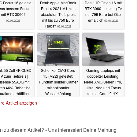
 Focus 16 getestet
Deal: Apple MacBook
Deal: HP Omen 16 mit
Das bessere Focus
Pro 14 2021 M1 zum
RTX-3060-Leistung für
mit RTX 3060?
absoluten Tiefstpreis
nur 799 Euro bei Otto
mit bis zu 750 Euro
erhältlich
09.01.2023
09.01.2023
Rabatt
09.01.2023
l: 55 Zoll 4K-OLED-
Schenker XMG Core
Gaming-Laptops mit
V zum Tiefpreis |
15 (M22) getestet:
doppelter Leistung:
isense 55A8G mit
Rundum solider Gamer
Neue XMG Serien Pro,
tten 46% Rabatt bei
mit optionaler
Ultra, Neo und Focus
aufland erhältlich
Wasserkühlung
mit Intel Core i9 HX –
AMD geplant
08.01.2023
07.01.2023
07.01.2023
re Artikel anzeigen
n zu diesem Artikel? - Uns interessiert Deine Meinung