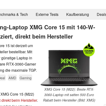
nchmarks & Tech
Externe Tests
Kaufberatung
Deal
ing-Laptop XMG Core 15 mit 140-W-
ert, direkt beim Hersteller
 15 ist derzeit um
ller bestellbar. Mit
 günstige Laptop in
hbare RTX-3060-Gamer
ung die maximale TGP.
eal
AMD
Gaming
XMG Core 15 (M22): Beste RTX-
 XMG Core 15 (M22)
3060-Laptop mit satten 500 Euro
 direkt beim Hersteller
.
Rabatt beim Hersteller (Bild: XMG)