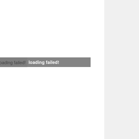
loading failed!
loading failed!