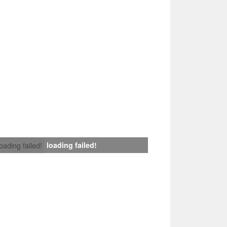
loading failed!
loading failed!