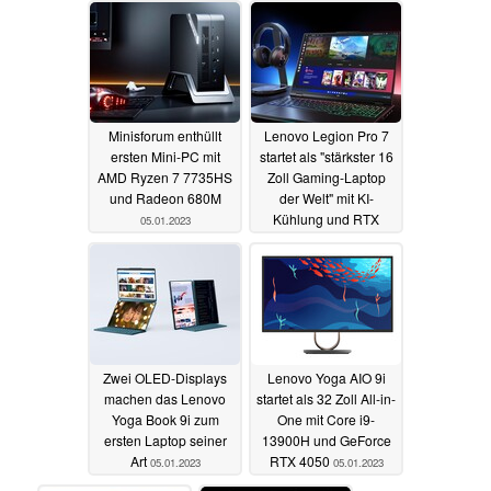
06.01.2023
Minisforum enthüllt
Lenovo Legion Pro 7
ersten Mini-PC mit
startet als "stärkster 16
AMD Ryzen 7 7735HS
Zoll Gaming-Laptop
und Radeon 680M
der Welt" mit KI-
Kühlung und RTX
05.01.2023
4090
05.01.2023
Zwei OLED-Displays
Lenovo Yoga AIO 9i
machen das Lenovo
startet als 32 Zoll All-in-
Yoga Book 9i zum
One mit Core i9-
ersten Laptop seiner
13900H und GeForce
Art
RTX 4050
05.01.2023
05.01.2023