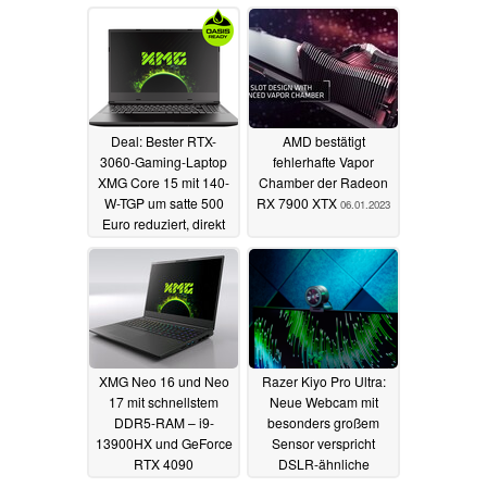
Deal: Bester RTX-
AMD bestätigt
3060-Gaming-Laptop
fehlerhafte Vapor
XMG Core 15 mit 140-
Chamber der Radeon
W-TGP um satte 500
RX 7900 XTX
06.01.2023
Euro reduziert, direkt
beim Hersteller
07.01.2023
XMG Neo 16 und Neo
Razer Kiyo Pro Ultra:
17 mit schnellstem
Neue Webcam mit
DDR5-RAM – i9-
besonders großem
13900HX und GeForce
Sensor verspricht
RTX 4090
DSLR-ähnliche
wassergekühlt
Qualität
05.01.2023