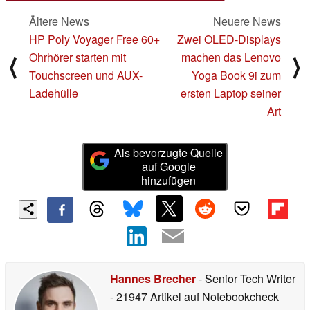
Ältere News
Neuere News
HP Poly Voyager Free 60+
Zwei OLED-Displays
Ohrhörer starten mit
machen das Lenovo
⟨
⟩
Touchscreen und AUX-
Yoga Book 9i zum
Ladehülle
ersten Laptop seiner
Art
Als bevorzugte Quelle
auf Google
hinzufügen
Hannes Brecher
- Senior Tech Writer
- 21947 Artikel auf Notebookcheck