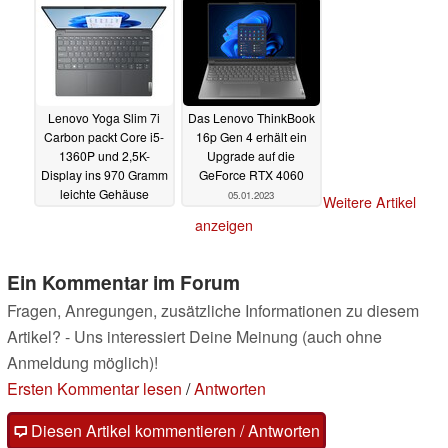
Lenovo Yoga Slim 7i
Das Lenovo ThinkBook
Carbon packt Core i5-
16p Gen 4 erhält ein
1360P und 2,5K-
Upgrade auf die
Display ins 970 Gramm
GeForce RTX 4060
leichte Gehäuse
05.01.2023
Weitere Artikel
05.01.2023
anzeigen
Ein Kommentar im Forum
Fragen, Anregungen, zusätzliche Informationen zu diesem
Artikel? - Uns interessiert Deine Meinung (auch ohne
Anmeldung möglich)!
Ersten Kommentar lesen
/
Antworten
Diesen Artikel kommentieren / Antworten