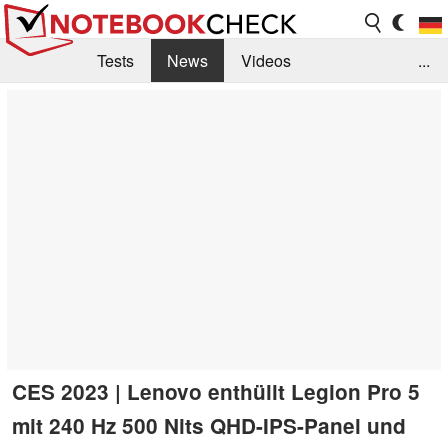
Tests
News
Videos
...
Benchmarks & Tech
Externe Tests
Kaufberatung
Deals
Suche
Jobs
Forum
CES 2023 | Lenovo enthüllt Legion Pro 5
mit 240 Hz 500 Nits QHD-IPS-Panel und