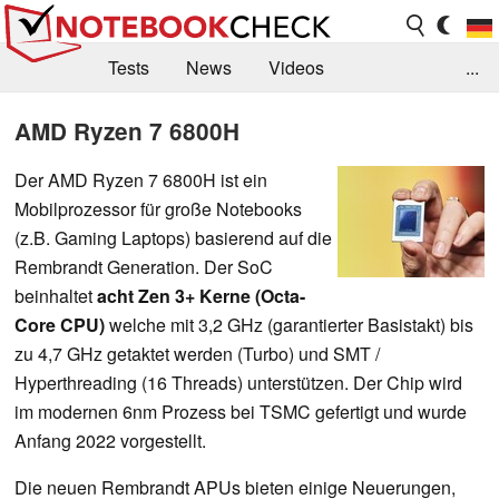
Tests
News
Videos
...
Benchmarks & Tech
Externe Tests
AMD Ryzen 7 6800H
Kaufberatung
Deals
Suche
Jobs
Der AMD Ryzen 7 6800H ist ein
Mobilprozessor für große Notebooks
Forum
(z.B. Gaming Laptops) basierend auf die
Rembrandt Generation. Der SoC
beinhaltet
acht Zen 3+ Kerne (Octa-
Core CPU)
welche mit 3,2 GHz (garantierter Basistakt) bis
zu 4,7 GHz getaktet werden (Turbo) und SMT /
Hyperthreading (16 Threads) unterstützen. Der Chip wird
im modernen 6nm Prozess bei TSMC gefertigt und wurde
Anfang 2022 vorgestellt.
Die neuen Rembrandt APUs bieten einige Neuerungen,