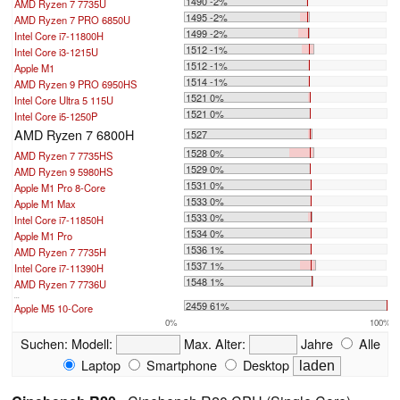
1490 -2%
AMD Ryzen 7 7735U
1495 -2%
AMD Ryzen 7 PRO 6850U
1499 -2%
Intel Core i7-11800H
1512 -1%
Intel Core i3-1215U
1512 -1%
Apple M1
1514 -1%
AMD Ryzen 9 PRO 6950HS
1521 0%
Intel Core Ultra 5 115U
1521 0%
Intel Core i5-1250P
AMD Ryzen 7 6800H
1527
1528 0%
AMD Ryzen 7 7735HS
1529 0%
AMD Ryzen 9 5980HS
1531 0%
Apple M1 Pro 8-Core
1533 0%
Apple M1 Max
1533 0%
Intel Core i7-11850H
1534 0%
Apple M1 Pro
1536 1%
AMD Ryzen 7 7735H
1537 1%
Intel Core i7-11390H
1548 1%
AMD Ryzen 7 7736U
...
2459 61%
Apple M5 10-Core
0%
100%
Suchen:
Modell:
Max. Alter:
Jahre
Alle
Laptop
Smartphone
Desktop