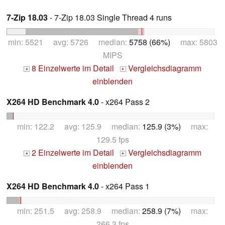
7-Zip 18.03
- 7-Zip 18.03 Single Thread 4 runs
min: 5521 avg: 5726 median:
5758 (66%)
max: 5803
MIPS
8 Einzelwerte im Detail
Vergleichsdiagramm
+
+
einblenden
X264 HD Benchmark 4.0
- x264 Pass 2
min: 122.2 avg: 125.9 median:
125.9 (3%)
max:
129.5 fps
2 Einzelwerte im Detail
Vergleichsdiagramm
+
+
einblenden
X264 HD Benchmark 4.0
- x264 Pass 1
min: 251.5 avg: 258.9 median:
258.9 (7%)
max:
266.3 fps