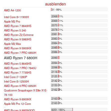
ausblenden
31 -99%
AMD A4-1200
...
2068 -1%
Intel Core i9-11900H
2069 -1%
Apple M2 Pro
2070 -1%
AMD Ryzen 7 8840HS
2078 -1%
AMD Ryzen 5 240
2081 0%
AMD Ryzen Z2 Extreme
2083 0%
AMD Ryzen 9 5980HS
2084 0%
Apple M2 Max
2085 0%
AMD Ryzen 9 5900HX
2086 0%
AMD Ryzen 7 PRO 6850H
AMD Ryzen 7 6800H
2090
2094 0%
AMD Ryzen 5 8645HS
2096 0%
AMD Ryzen 7 PRO 7840U
2116 1%
AMD Ryzen 7 7735HS
2120 1%
Intel Core i7-1280P
2142 2%
Intel Core i5-12500H
2153 3%
AMD Ryzen 9 PRO 6950H
2162 3%
Qualcomm Snapdragon X Elite X1E-
78-100
2163 3%
AMD Ryzen 9 6900HX
2163 3%
Apple M3 Pro 12-Core
...
6051 190%
AMD Ryzen 9 9955HX3D