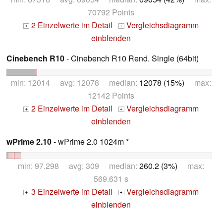
70792 Points
2 Einzelwerte im Detail
Vergleichsdiagramm
+
+
einblenden
Cinebench R10
- Cinebench R10 Rend. Single (64bit)
min: 12014 avg: 12078 median:
12078 (15%)
max:
12142 Points
2 Einzelwerte im Detail
Vergleichsdiagramm
+
+
einblenden
wPrime 2.10
- wPrime 2.0 1024m *
min: 97.298 avg: 309 median:
260.2 (3%)
max:
569.631 s
3 Einzelwerte im Detail
Vergleichsdiagramm
+
+
einblenden