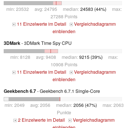
min: 23532 avg: 24795 median:
24583 (44%)
max:
27288 Points
11 Einzelwerte im Detail
Vergleichsdiagramm
+
+
einblenden
3DMark
- 3DMark Time Spy CPU
min: 8128 avg: 9408 median:
9215 (39%)
max:
10908 Points
11 Einzelwerte im Detail
Vergleichsdiagramm
+
+
einblenden
Geekbench 6.7
- Geekbench 6.7.1 Single-Core
min: 2049 avg: 2056 median:
2056 (47%)
max: 2063
Punkte
2 Einzelwerte im Detail
Vergleichsdiagramm
+
+
einblenden