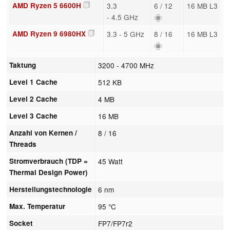
AMD Ryzen 5 6600H
3.3
6 / 12
16 MB L3
- 4.5 GHz
AMD Ryzen 9 6980HX
3.3 - 5 GHz
8 / 16
16 MB L3
Taktung
3200 - 4700 MHz
Level 1 Cache
512 KB
Level 2 Cache
4 MB
Level 3 Cache
16 MB
Anzahl von Kernen /
8 / 16
Threads
Stromverbrauch (TDP =
45 Watt
Thermal Design Power)
Herstellungstechnologie
6 nm
Max. Temperatur
95 °C
Socket
FP7/FP7r2