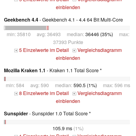
einblenden
Geekbench 4.4
- Geekbench 4.1 - 4.4 64 Bit Multi-Core
min: 35810 avg: 36493 median:
36446 (35%)
max:
37393 Punkte
5 Einzelwerte im Detail
Vergleichsdiagramm
+
+
einblenden
Mozilla Kraken 1.1
- Kraken 1.1 Total Score *
min: 584 avg: 590 median:
590.5 (1%)
max: 596 ms
8 Einzelwerte im Detail
Vergleichsdiagramm
+
+
einblenden
Sunspider
- Sunspider 1.0 Total Score *
105.9 ms
(1%)