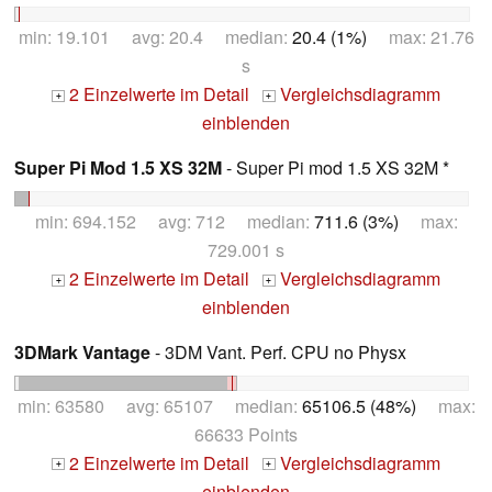
min: 19.101 avg: 20.4 median:
20.4 (1%)
max: 21.76
s
2 Einzelwerte im Detail
Vergleichsdiagramm
+
+
einblenden
Super Pi Mod 1.5 XS 32M
- Super Pi mod 1.5 XS 32M *
min: 694.152 avg: 712 median:
711.6 (3%)
max:
729.001 s
2 Einzelwerte im Detail
Vergleichsdiagramm
+
+
einblenden
3DMark Vantage
- 3DM Vant. Perf. CPU no Physx
min: 63580 avg: 65107 median:
65106.5 (48%)
max:
66633 Points
2 Einzelwerte im Detail
Vergleichsdiagramm
+
+
einblenden