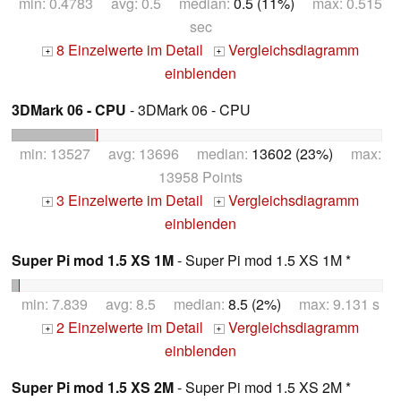
min: 0.4783 avg: 0.5 median:
0.5 (11%)
max: 0.515
sec
8 Einzelwerte im Detail
Vergleichsdiagramm
+
+
einblenden
3DMark 06 - CPU
- 3DMark 06 - CPU
min: 13527 avg: 13696 median:
13602 (23%)
max:
13958 Points
3 Einzelwerte im Detail
Vergleichsdiagramm
+
+
einblenden
Super Pi mod 1.5 XS 1M
- Super Pi mod 1.5 XS 1M *
min: 7.839 avg: 8.5 median:
8.5 (2%)
max: 9.131 s
2 Einzelwerte im Detail
Vergleichsdiagramm
+
+
einblenden
Super Pi mod 1.5 XS 2M
- Super Pi mod 1.5 XS 2M *