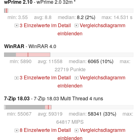
wPrime 2.10
- wPrime 2.0 32m *
min: 3.55 avg: 8.8 median:
8.2 (2%)
max: 14.531 s
3 Einzelwerte im Detail
Vergleichsdiagramm
+
+
einblenden
WinRAR
- WinRAR 4.0
min: 5890 avg: 11558 median:
6065 (10%)
max:
22719 Punkte
3 Einzelwerte im Detail
Vergleichsdiagramm
+
+
einblenden
7-Zip 18.03
- 7-Zip 18.03 Multi Thread 4 runs
min: 55067 avg: 59319 median:
58341 (33%)
max:
64817 MIPS
8 Einzelwerte im Detail
Vergleichsdiagramm
+
+
einblenden