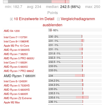
min: 182.7 avg: 234 median:
242.5 (66%)
max: 250
Points
10 Einzelwerte im Detail
Vergleichsdiagramm
+
-
ausblenden
19 -92%
AMD A4-1200
...
230 -2%
Intel Core i7-11375H
231 -1%
Intel Core i9-11980HK
231 -1%
Apple M2 Pro 10-Core
231 -1%
AMD Ryzen 9 5900HS
231.6 -1%
AMD Ryzen 7 5825U
232.3 -1%
AMD Ryzen 5 PRO 6650U
232.5 -1%
Intel Core i7-11850H
233 0%
AMD Ryzen 5 6600U
233 0%
AMD Ryzen 7 PRO 6860Z
AMD Ryzen 7 6800H
234
234.2 0%
Intel Core i5-12450H
234.3 0%
AMD Ryzen 5 7535HS
235 0%
AMD Ryzen 5 6600HS
235.5 1%
AMD Ryzen 5 6600H
235.6 1%
AMD Ryzen Z2 Extreme
236 1%
Apple M2 Max