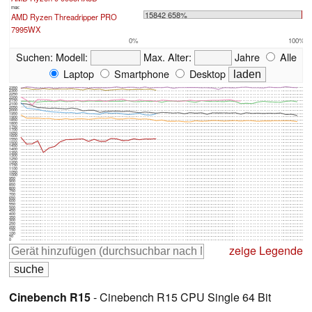
max:
15842 658%
AMD Ryzen Threadripper PRO
7995WX
0%
100%
Suchen:
Modell:
Max. Alter:
Jahre
Alle
Laptop
Smartphone
Desktop
2350
2300
2250
2200
2150
2100
2050
2000
1950
1900
1850
1800
1750
1700
1650
1600
1550
1500
1450
1400
1350
1300
1250
1200
1150
1100
1050
1000
950
900
850
800
750
700
650
600
550
500
450
400
350
300
250
200
150
100
50
0
zeige Legende
Cinebench R15
- Cinebench R15 CPU Single 64 Bit