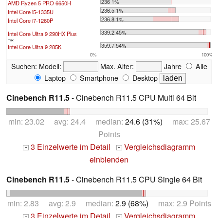
236 1%
AMD Ryzen 5 PRO 6650H
236.5 1%
Intel Core i5-1335U
236.8 1%
Intel Core i7-1260P
...
339.2 45%
Intel Core Ultra 9 290HX Plus
max:
359.7 54%
Intel Core Ultra 9 285K
0%
100%
Suchen:
Modell:
Max. Alter:
Jahre
Alle
Laptop
Smartphone
Desktop
Cinebench R11.5
- Cinebench R11.5 CPU Multi 64 Bit
min: 23.02 avg: 24.4 median:
24.6 (31%)
max: 25.67
Points
3 Einzelwerte im Detail
Vergleichsdiagramm
+
+
einblenden
Cinebench R11.5
- Cinebench R11.5 CPU Single 64 Bit
min: 2.83 avg: 2.9 median:
2.9 (68%)
max: 2.9 Points
3 Einzelwerte im Detail
Vergleichsdiagramm
+
+