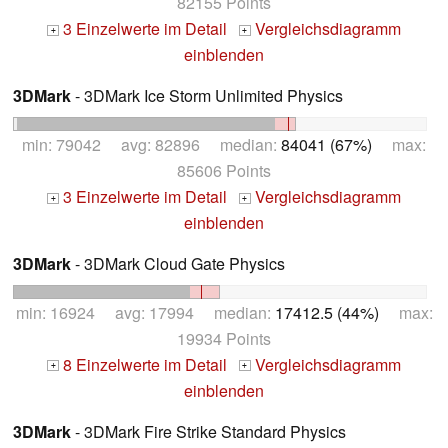
82155 Points
3 Einzelwerte im Detail
Vergleichsdiagramm
+
+
einblenden
3DMark
- 3DMark Ice Storm Unlimited Physics
min: 79042 avg: 82896 median:
84041 (67%)
max:
85606 Points
3 Einzelwerte im Detail
Vergleichsdiagramm
+
+
einblenden
3DMark
- 3DMark Cloud Gate Physics
min: 16924 avg: 17994 median:
17412.5 (44%)
max:
19934 Points
8 Einzelwerte im Detail
Vergleichsdiagramm
+
+
einblenden
3DMark
- 3DMark Fire Strike Standard Physics