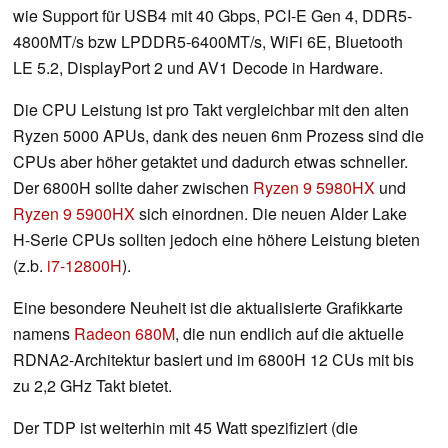
wie Support für USB4 mit 40 Gbps, PCI-E Gen 4, DDR5-
4800MT/s bzw LPDDR5-6400MT/s, WiFi 6E, Bluetooth
LE 5.2, DisplayPort 2 und AV1 Decode in Hardware.
Die CPU Leistung ist pro Takt vergleichbar mit den alten
Ryzen 5000 APUs, dank des neuen 6nm Prozess sind die
CPUs aber höher getaktet und dadurch etwas schneller.
Der 6800H sollte daher zwischen
Ryzen 9 5980HX
und
Ryzen 9 5900HX
sich einordnen. Die neuen Alder Lake
H-Serie CPUs sollten jedoch eine höhere Leistung bieten
(z.b.
i7-12800H
).
Eine besondere Neuheit ist die aktualisierte Grafikkarte
namens
Radeon 680M
, die nun endlich auf die aktuelle
RDNA2-Architektur basiert und im 6800H 12 CUs mit bis
zu 2,2 GHz Takt bietet.
Der TDP ist weiterhin mit 45 Watt spezifiziert (die