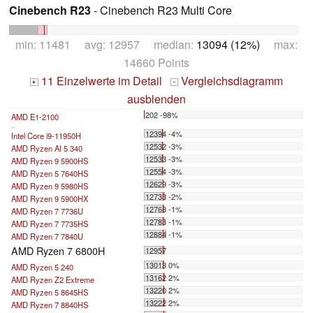
Cinebench R23
- Cinebench R23 Multi Core
min: 11481 avg: 12957 median:
13094 (12%)
max:
14660 Points
11 Einzelwerte im Detail
Vergleichsdiagramm
+
-
ausblenden
202 -98%
AMD E1-2100
...
12394 -4%
Intel Core i9-11950H
12532 -3%
AMD Ryzen AI 5 340
12533 -3%
AMD Ryzen 9 5900HS
12554 -3%
AMD Ryzen 5 7640HS
12629 -3%
AMD Ryzen 9 5980HS
12733 -2%
AMD Ryzen 9 5900HX
12768 -1%
AMD Ryzen 7 7736U
12783 -1%
AMD Ryzen 7 7735HS
12884 -1%
AMD Ryzen 7 7840U
AMD Ryzen 7 6800H
12957
13013 0%
AMD Ryzen 5 240
13162 2%
AMD Ryzen Z2 Extreme
13220 2%
AMD Ryzen 5 8645HS
13222 2%
AMD Ryzen 7 8840HS