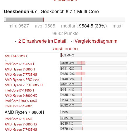
Geekbench 6.7
- Geekbench 6.7.1 Multi-Core
min: 9527 avg: 9585 median:
9584.5 (33%)
max:
9642 Punkte
2 Einzelwerte im Detail
Vergleichsdiagramm
+
-
ausblenden
533 -94%
AMD A4-9120C
...
9408 -2%
Intel Core i7-12650H
9411 -2%
AMD Ryzen 7 5800H
9426 -2%
AMD Ryzen 7 7735HS
9440 -2%
AMD Ryzen 5 PRO 220
9461 -1%
AMD Ryzen 7 PRO 6850H
9481 -1%
Intel Core i7-11850H
9485 -1%
AMD Ryzen 9 5900HX
9514 -1%
Intel Core Ultra 5 135U
9532 -1%
Intel Core i7-1260P
AMD Ryzen 7 6800H
9585
9605 0%
Intel Core i7-1365U
9639 1%
AMD Ryzen 7 6800HS
9679 1%
AMD Ryzen 7 7435HS