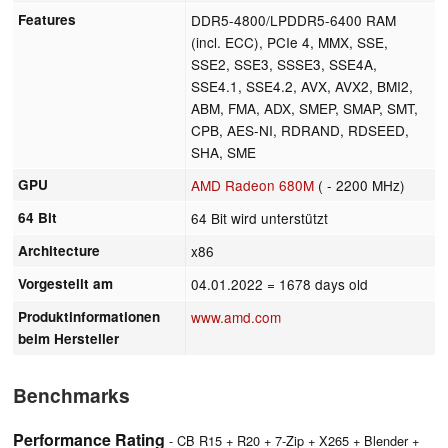
Features
DDR5-4800/LPDDR5-6400 RAM
(incl. ECC), PCIe 4, MMX, SSE,
SSE2, SSE3, SSSE3, SSE4A,
SSE4.1, SSE4.2, AVX, AVX2, BMI2,
ABM, FMA, ADX, SMEP, SMAP, SMT,
CPB, AES-NI, RDRAND, RDSEED,
SHA, SME
GPU
AMD Radeon 680M
( - 2200 MHz)
64 Bit
64 Bit wird unterstützt
Architecture
x86
Vorgestellt am
04.01.2022
= 1678 days old
Produktinformationen
www.amd.com
beim Hersteller
Benchmarks
Performance Rating
- CB R15 + R20 + 7-Zip + X265 + Blender +