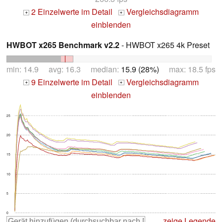
2 Einzelwerte im Detail
Vergleichsdiagramm
+
+
einblenden
HWBOT x265 Benchmark v2.2
- HWBOT x265 4k Preset
min: 14.9 avg: 16.3 median:
15.9 (28%)
max: 18.5 fps
9 Einzelwerte im Detail
Vergleichsdiagramm
+
+
einblenden
25
20
15
10
5
0
zeige Legende