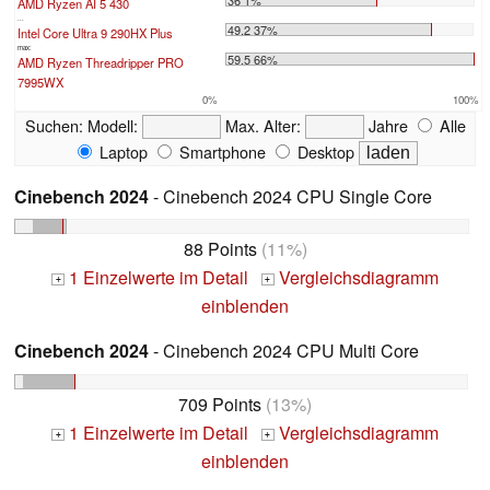
AMD Ryzen AI 5 430
...
49.2 37%
Intel Core Ultra 9 290HX Plus
max:
59.5 66%
AMD Ryzen Threadripper PRO
7995WX
0%
100%
Suchen:
Modell:
Max. Alter:
Jahre
Alle
Laptop
Smartphone
Desktop
Cinebench 2024
- Cinebench 2024 CPU Single Core
88 Points
(11%)
1 Einzelwerte im Detail
Vergleichsdiagramm
+
+
einblenden
Cinebench 2024
- Cinebench 2024 CPU Multi Core
709 Points
(13%)
1 Einzelwerte im Detail
Vergleichsdiagramm
+
+
einblenden