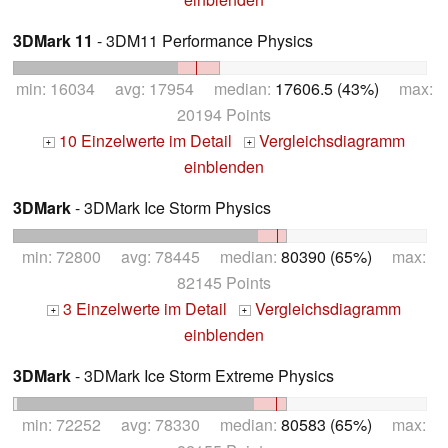
3DMark 11
- 3DM11 Performance Physics
min: 16034 avg: 17954 median:
17606.5 (43%)
max:
20194 Points
10 Einzelwerte im Detail
Vergleichsdiagramm
+
+
einblenden
3DMark
- 3DMark Ice Storm Physics
min: 72800 avg: 78445 median:
80390 (65%)
max:
82145 Points
3 Einzelwerte im Detail
Vergleichsdiagramm
+
+
einblenden
3DMark
- 3DMark Ice Storm Extreme Physics
min: 72252 avg: 78330 median:
80583 (65%)
max: