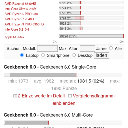
9729 2%
AMD Ryzen 5 8640HS
9774 2%
Intel Core Ultra 5 236V
9776 2%
AMD Ryzen 5 PRO 230
9791 2%
AMD Ryzen 7 7840U
9821 2%
AMD Ryzen 9 PRO 6950HS
9843 3%
Intel Core 5 210H
...
29226 205%
Apple M5 Max
0%
100%
Suchen:
Modell:
Max. Alter:
Jahre
Alle
Laptop
Smartphone
Desktop
Geekbench 6.0
- Geekbench 6.0 Single-Core
min: 1973 avg: 1982 median:
1981.5 (62%)
max:
1990 Punkte
2 Einzelwerte im Detail
Vergleichsdiagramm
+
+
einblenden
Geekbench 6.0
- Geekbench 6.0 Multi-Core