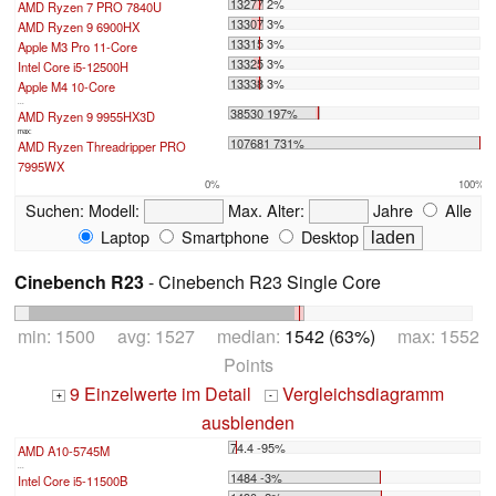
13277 2%
AMD Ryzen 7 PRO 7840U
13307 3%
AMD Ryzen 9 6900HX
13315 3%
Apple M3 Pro 11-Core
13325 3%
Intel Core i5-12500H
13338 3%
Apple M4 10-Core
...
38530 197%
AMD Ryzen 9 9955HX3D
max:
107681 731%
AMD Ryzen Threadripper PRO
7995WX
0%
100%
Suchen:
Modell:
Max. Alter:
Jahre
Alle
Laptop
Smartphone
Desktop
Cinebench R23
- Cinebench R23 Single Core
min: 1500 avg: 1527 median:
1542 (63%)
max: 1552
Points
9 Einzelwerte im Detail
Vergleichsdiagramm
+
-
ausblenden
74.4 -95%
AMD A10-5745M
...
1484 -3%
Intel Core i5-11500B