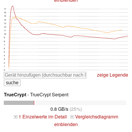
17
16
15
14
13
12
11
10
9
8
7
6
5
4
3
2
1
0
zeige Legende
TrueCrypt
- TrueCrypt Serpent
0.8 GB/s
(25%)
1 Einzelwerte im Detail
Vergleichsdiagramm
+
+
einblenden