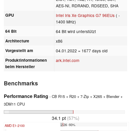
AES-NI, RDRAND, RDSEED, SHA
GPU
Intel Iris Xe Graphics G7 96EUs
( -
1400 MHz)
64 Bit
64 Bit wird unterstützt
Architecture
x86
Vorgestellt am
04.01.2022
= 1677 days old
Produktinformationen
ark.intel.com
beim Hersteller
Benchmarks
Performance Rating
- CB R15 + R20 + 7-Zip + X265 + Blender +
3DM11 CPU
34.1 pt
(57%)
2.26 -93%
AMD E1-2100
...