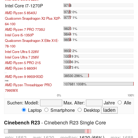
Intel Core i7-1270P
9718
9722 0%
AMD Ryzen 5 8540U
9777 1%
Qualcomm Snapdragon X2 Plus X2P-
64-100
9825 1%
AMD Ryzen 7 PRO 7735U
9844 1%
Intel Core i5-1350P
9854 1%
Qualcomm Snapdragon X Elite X1E-
78-100
9932 2%
Intel Core Ultra 5 228V
10019 3%
Intel Core Ultra 7 258V
10036 3%
AMD Ryzen 5 PRO 215
10073 4%
AMD Ryzen 5 6600H
...
38530 296%
AMD Ryzen 9 9955HX3D
max:
107681 1008%
AMD Ryzen Threadripper PRO
7995WX
0%
100%
Suchen:
Modell:
Max. Alter:
Jahre
Alle
Laptop
Smartphone
Desktop
Cinebench R23
- Cinebench R23 Single Core
min: 1552 avg: 1620 median:
1620 (66%)
max: 1688