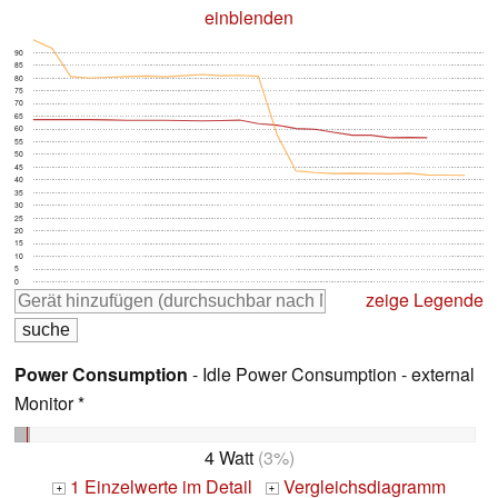
einblenden
90
85
80
75
70
65
60
55
50
45
40
35
30
25
20
15
10
5
0
zeige Legende
Power Consumption
- Idle Power Consumption - external
Monitor *
4 Watt
(3%)
1 Einzelwerte im Detail
Vergleichsdiagramm
+
+