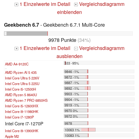
1 Einzelwerte im Detail
Vergleichsdiagramm
+
+
einblenden
Geekbench 6.7
- Geekbench 6.7.1 Multi-Core
9978 Punkte
(34%)
1 Einzelwerte im Detail
Vergleichsdiagramm
+
-
ausblenden
533 -95%
AMD A4-9120C
...
9846 -1%
AMD Ryzen AI 5 435
9872 -1%
Intel Core Ultra 5 226V
9887 -1%
Intel Core Ultra 5 225U
9892 -1%
Intel Core i5-12500H
9903 -1%
AMD Ryzen 5 8640U
9904 -1%
AMD Ryzen 7 PRO 6850HS
9919 -1%
Intel Core i5-12600HX
9970 0%
Intel Core i9-11980HK
9972 0%
Intel Core i7-1280P
Intel Core i7-1270P
9978
10063 1%
Intel Core i9-13900HK
10083 1%
Apple M2