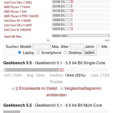
10105 1%
Intel Core Ultra 7 255U
10149 2%
AMD Ryzen 7 7435H
10170 2%
AMD Ryzen 7 250
10200 2%
AMD Ryzen 5 PRO 7640HS
10233 3%
Intel Xeon W-11955M
10234 3%
Intel Core Ultra 5 228V
10270 3%
Intel Core i9-12900HK
...
29226 193%
Apple M5 Max
0%
100%
Suchen:
Modell:
Max. Alter:
Jahre
Alle
Laptop
Smartphone
Desktop
Geekbench 5.5
- Geekbench 5.1 - 5.5 64 Bit Single-Core
min: 1564 avg: 1644 median:
1644 (55%)
max: 1724
Punkte
2 Einzelwerte im Detail
Vergleichsdiagramm
+
+
einblenden
Geekbench 5.5
- Geekbench 5.1 - 5.5 64 Bit Multi-Core