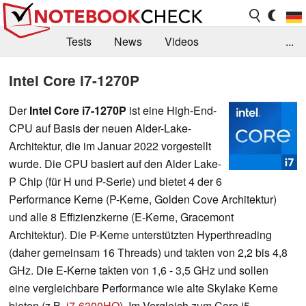
Tests
News
Videos
...
Benchmarks & Tech
Externe Tests
Intel Core i7-1270P
Kaufberatung
Deals
Suche
Jobs
Der
Intel Core i7-1270P
ist eine High-End-
CPU auf Basis der neuen Alder-Lake-
Forum
Architektur, die im Januar 2022 vorgestellt
wurde. Die CPU basiert auf den Alder Lake-
P Chip
(für H und P-Serie) und bietet 4 der 6
Performance Kerne (P-Kerne, Golden Cove Architektur)
und alle 8 Effizienzkerne (E-Kerne, Gracemont
Architektur). Die P-Kerne unterstützten Hyperthreading
(daher gemeinsam 16 Threads) und takten von 2,2 bis 4,8
GHz. Die E-Kerne takten von 1,6 - 3,5 GHz und sollen
eine vergleichbare Performance wie alte Skylake Kerne
bieten (z.B.
i7-6300HQ
). Im Vergleich zum Core i5-