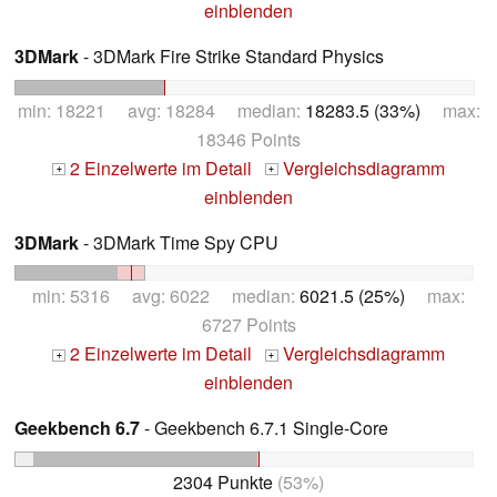
einblenden
3DMark
- 3DMark Fire Strike Standard Physics
min: 18221 avg: 18284 median:
18283.5 (33%)
max:
18346 Points
2 Einzelwerte im Detail
Vergleichsdiagramm
+
+
einblenden
3DMark
- 3DMark Time Spy CPU
min: 5316 avg: 6022 median:
6021.5 (25%)
max:
6727 Points
2 Einzelwerte im Detail
Vergleichsdiagramm
+
+
einblenden
Geekbench 6.7
- Geekbench 6.7.1 Single-Core
2304 Punkte
(53%)