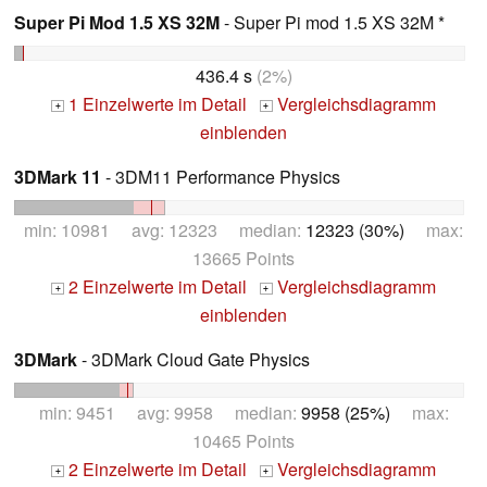
Super Pi Mod 1.5 XS 32M
- Super Pi mod 1.5 XS 32M *
436.4 s
(2%)
1 Einzelwerte im Detail
Vergleichsdiagramm
+
+
einblenden
3DMark 11
- 3DM11 Performance Physics
min: 10981 avg: 12323 median:
12323 (30%)
max:
13665 Points
2 Einzelwerte im Detail
Vergleichsdiagramm
+
+
einblenden
3DMark
- 3DMark Cloud Gate Physics
min: 9451 avg: 9958 median:
9958 (25%)
max:
10465 Points
2 Einzelwerte im Detail
Vergleichsdiagramm
+
+