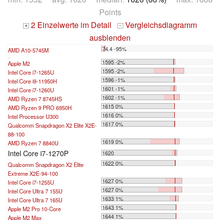
Points
2 Einzelwerte im Detail
Vergleichsdiagramm
+
-
ausblenden
74.4 -95%
AMD A10-5745M
...
1595 -2%
Apple M2
1595 -2%
Intel Core i7-1265U
1596 -1%
Intel Core i9-11950H
1601 -1%
Intel Core i7-1260U
1602 -1%
AMD Ryzen 7 8745HS
1615 0%
AMD Ryzen 9 PRO 6950H
1616 0%
Intel Processor U300
1617 0%
Qualcomm Snapdragon X2 Elite X2E-
88-100
1619 0%
AMD Ryzen 7 8840U
Intel Core i7-1270P
1620
1622 0%
Qualcomm Snapdragon X2 Elite
Extreme X2E-94-100
1627 0%
Intel Core i7-1255U
1627 0%
Intel Core Ultra 7 155U
1633 1%
Intel Core Ultra 7 165U
1643 1%
Apple M2 Pro 10-Core
1644 1%
Apple M2 Max