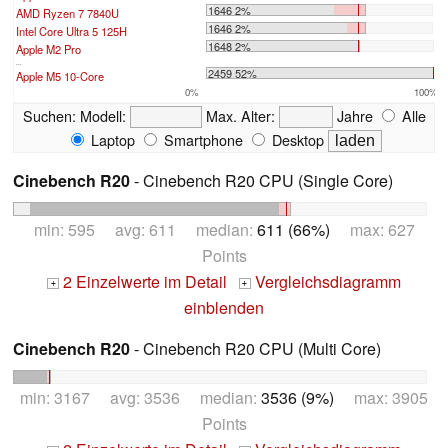
1646 2%
AMD Ryzen 7 7840U
1646 2%
Intel Core Ultra 5 125H
1648 2%
Apple M2 Pro
...
2459 52%
Apple M5 10-Core
0%
100%
Suchen:
Modell:
Max. Alter:
Jahre
Alle
Laptop
Smartphone
Desktop
Cinebench R20
- Cinebench R20 CPU (Single Core)
min: 595 avg: 611 median:
611 (66%)
max: 627
Points
2 Einzelwerte im Detail
Vergleichsdiagramm
+
+
einblenden
Cinebench R20
- Cinebench R20 CPU (Multi Core)
min: 3167 avg: 3536 median:
3536 (9%)
max: 3905
Points