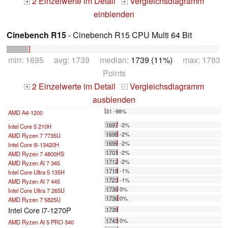
2 Einzelwerte im Detail
Vergleichsdiagramm
+
+
einblenden
Cinebench R15
- Cinebench R15 CPU Multi 64 Bit
min: 1695 avg: 1739 median:
1739 (11%)
max: 1783
Points
2 Einzelwerte im Detail
Vergleichsdiagramm
+
-
ausblenden
31 -98%
AMD A4-1200
...
1697 -2%
Intel Core 5 210H
1698 -2%
AMD Ryzen 7 7735U
1699 -2%
Intel Core i5-13420H
1701 -2%
AMD Ryzen 7 4800HS
1712 -2%
AMD Ryzen AI 7 345
1718 -1%
Intel Core Ultra 5 135H
1723 -1%
AMD Ryzen AI 7 445
1736 0%
Intel Core Ultra 7 265U
1736 0%
AMD Ryzen 7 5825U
Intel Core i7-1270P
1739
1743 0%
AMD Ryzen AI 5 PRO 340