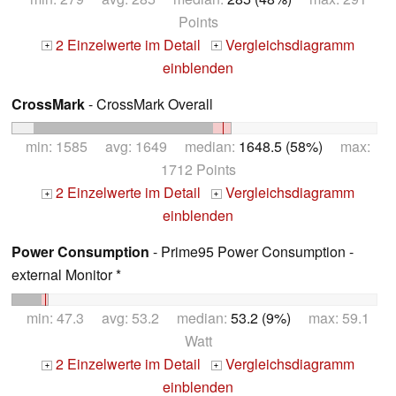
Points
2 Einzelwerte im Detail
Vergleichsdiagramm
+
+
einblenden
CrossMark
- CrossMark Overall
min: 1585 avg: 1649 median:
1648.5 (58%)
max:
1712 Points
2 Einzelwerte im Detail
Vergleichsdiagramm
+
+
einblenden
Power Consumption
- Prime95 Power Consumption -
external Monitor *
min: 47.3 avg: 53.2 median:
53.2 (9%)
max: 59.1
Watt
2 Einzelwerte im Detail
Vergleichsdiagramm
+
+
einblenden