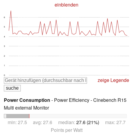
einblenden
6
5
4
3
2
1
0
zeige Legende
Power Consumption
- Power Efficiency - Cinebench R15
Multi external Monitor
min: 27.5 avg: 27.6 median:
27.6 (21%)
max: 27.7
Points per Watt