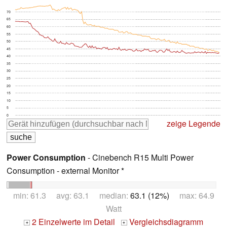
70
65
60
55
50
45
40
35
30
25
20
15
10
5
0
zeige Legende
Power Consumption
- Cinebench R15 Multi Power
Consumption - external Monitor *
min: 61.3 avg: 63.1 median:
63.1 (12%)
max: 64.9
Watt
2 Einzelwerte im Detail
Vergleichsdiagramm
+
+