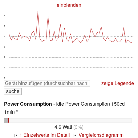
einblenden
6
5
4
3
2
1
0
zeige Legende
Power Consumption
- Idle Power Consumption 150cd
1min *
4.6 Watt
(3%)
1 Einzelwerte im Detail
Vergleichsdiagramm
+
+