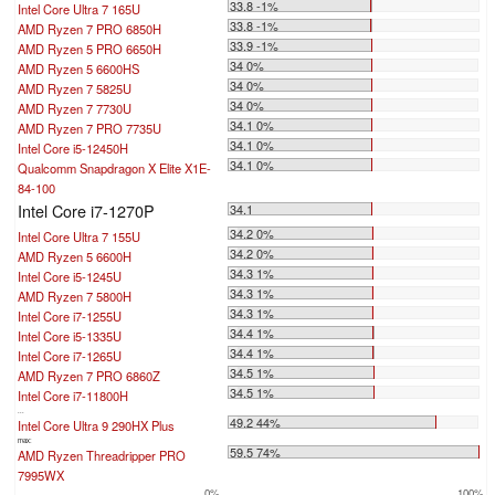
33.8 -1%
Intel Core Ultra 7 165U
33.8 -1%
AMD Ryzen 7 PRO 6850H
33.9 -1%
AMD Ryzen 5 PRO 6650H
34 0%
AMD Ryzen 5 6600HS
34 0%
AMD Ryzen 7 5825U
34 0%
AMD Ryzen 7 7730U
34.1 0%
AMD Ryzen 7 PRO 7735U
34.1 0%
Intel Core i5-12450H
34.1 0%
Qualcomm Snapdragon X Elite X1E-
84-100
Intel Core i7-1270P
34.1
34.2 0%
Intel Core Ultra 7 155U
34.2 0%
AMD Ryzen 5 6600H
34.3 1%
Intel Core i5-1245U
34.3 1%
AMD Ryzen 7 5800H
34.3 1%
Intel Core i7-1255U
34.4 1%
Intel Core i5-1335U
34.4 1%
Intel Core i7-1265U
34.5 1%
AMD Ryzen 7 PRO 6860Z
34.5 1%
Intel Core i7-11800H
...
49.2 44%
Intel Core Ultra 9 290HX Plus
max:
59.5 74%
AMD Ryzen Threadripper PRO
7995WX
0%
100%