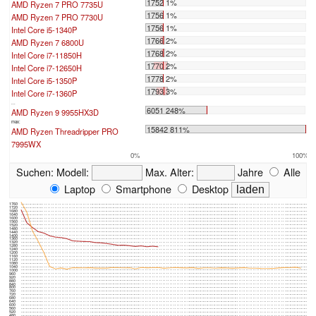
1752 1%
AMD Ryzen 7 PRO 7735U
1756 1%
AMD Ryzen 7 PRO 7730U
1756 1%
Intel Core i5-1340P
1766 2%
AMD Ryzen 7 6800U
1768 2%
Intel Core i7-11850H
1770 2%
Intel Core i7-12650H
1778 2%
Intel Core i5-1350P
1793 3%
Intel Core i7-1360P
...
6051 248%
AMD Ryzen 9 9955HX3D
max:
15842 811%
AMD Ryzen Threadripper PRO
7995WX
0%
100%
Suchen:
Modell:
Max. Alter:
Jahre
Alle
Laptop
Smartphone
Desktop
1760
1720
1680
1640
1600
1560
1520
1480
1440
1400
1360
1320
1280
1240
1200
1160
1120
1080
1040
1000
960
920
880
840
800
760
720
680
640
600
560
520
480