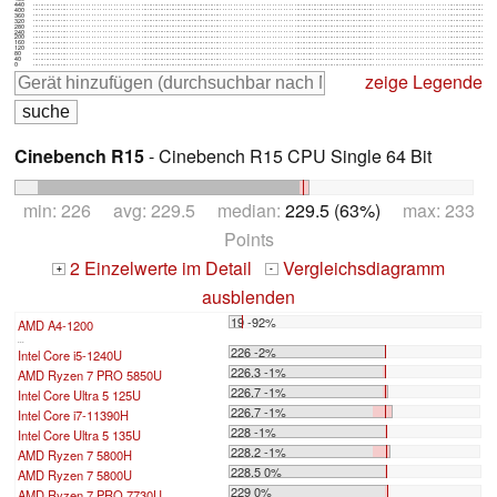
440
400
360
320
280
240
200
160
120
80
40
0
zeige Legende
Cinebench R15
- Cinebench R15 CPU Single 64 Bit
min: 226 avg: 229.5 median:
229.5 (63%)
max: 233
Points
2 Einzelwerte im Detail
Vergleichsdiagramm
+
-
ausblenden
19 -92%
AMD A4-1200
...
226 -2%
Intel Core i5-1240U
226.3 -1%
AMD Ryzen 7 PRO 5850U
226.7 -1%
Intel Core Ultra 5 125U
226.7 -1%
Intel Core i7-11390H
228 -1%
Intel Core Ultra 5 135U
228.2 -1%
AMD Ryzen 7 5800H
228.5 0%
AMD Ryzen 7 5800U
229 0%
AMD Ryzen 7 PRO 7730U