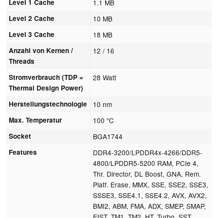
Level 1 Cache
1.1 MB
Level 2 Cache
10 MB
Level 3 Cache
18 MB
Anzahl von Kernen /
12 / 16
Threads
Stromverbrauch (TDP =
28 Watt
Thermal Design Power)
Herstellungstechnologie
10 nm
Max. Temperatur
100 °C
Socket
BGA1744
Features
DDR4-3200/LPDDR4x-4266/DDR5-
4800/LPDDR5-5200 RAM, PCIe 4,
Thr. Director, DL Boost, GNA, Rem.
Platf. Erase, MMX, SSE, SSE2, SSE3,
SSSE3, SSE4.1, SSE4.2, AVX, AVX2,
BMI2, ABM, FMA, ADX, SMEP, SMAP,
EIST, TM1, TM2, HT, Turbo, SST,