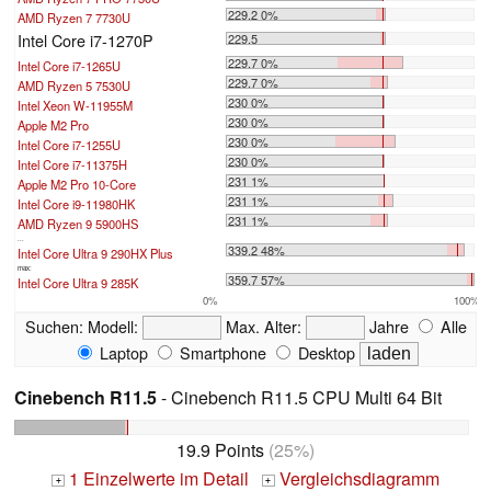
229.2 0%
AMD Ryzen 7 7730U
Intel Core i7-1270P
229.5
229.7 0%
Intel Core i7-1265U
229.7 0%
AMD Ryzen 5 7530U
230 0%
Intel Xeon W-11955M
230 0%
Apple M2 Pro
230 0%
Intel Core i7-1255U
230 0%
Intel Core i7-11375H
231 1%
Apple M2 Pro 10-Core
231 1%
Intel Core i9-11980HK
231 1%
AMD Ryzen 9 5900HS
...
339.2 48%
Intel Core Ultra 9 290HX Plus
max:
359.7 57%
Intel Core Ultra 9 285K
0%
100%
Suchen:
Modell:
Max. Alter:
Jahre
Alle
Laptop
Smartphone
Desktop
Cinebench R11.5
- Cinebench R11.5 CPU Multi 64 Bit
19.9 Points
(25%)
1 Einzelwerte im Detail
Vergleichsdiagramm
+
+