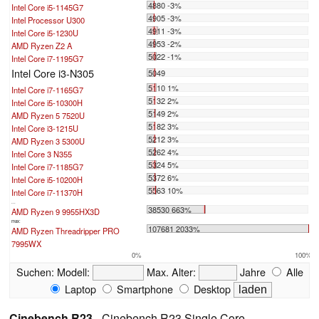
4880 -3%
Intel Core i5-1145G7
4905 -3%
Intel Processor U300
4911 -3%
Intel Core i5-1230U
4953 -2%
AMD Ryzen Z2 A
5022 -1%
Intel Core i7-1195G7
Intel Core i3-N305
5049
5110 1%
Intel Core i7-1165G7
5132 2%
Intel Core i5-10300H
5149 2%
AMD Ryzen 5 7520U
5182 3%
Intel Core i3-1215U
5212 3%
AMD Ryzen 3 5300U
5262 4%
Intel Core 3 N355
5324 5%
Intel Core i7-1185G7
5372 6%
Intel Core i5-10200H
5563 10%
Intel Core i7-11370H
...
38530 663%
AMD Ryzen 9 9955HX3D
max:
107681 2033%
AMD Ryzen Threadripper PRO
7995WX
0%
100%
Suchen:
Modell:
Max. Alter:
Jahre
Alle
Laptop
Smartphone
Desktop
Cinebench R23
- Cinebench R23 Single Core