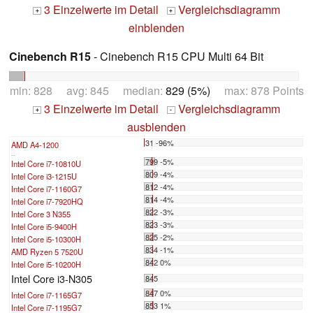
3 Einzelwerte im Detail
Vergleichsdiagramm
+
+
einblenden
Cinebench R15
- Cinebench R15 CPU Multi 64 Bit
min: 828 avg: 845 median:
829 (5%)
max: 878 Points
3 Einzelwerte im Detail
Vergleichsdiagramm
+
-
ausblenden
31 -96%
AMD A4-1200
...
799 -5%
Intel Core i7-10810U
809 -4%
Intel Core i3-1215U
812 -4%
Intel Core i7-1160G7
814 -4%
Intel Core i7-7920HQ
822 -3%
Intel Core 3 N355
823 -3%
Intel Core i5-9400H
825 -2%
Intel Core i5-10300H
834 -1%
AMD Ryzen 5 7520U
842 0%
Intel Core i5-10200H
Intel Core i3-N305
845
847 0%
Intel Core i7-1165G7
853 1%
Intel Core i7-1195G7