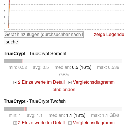
4
3
2
1
0
zeige Legende
TrueCrypt
- TrueCrypt Serpent
min: 0.52 avg: 0.5 median:
0.5 (16%)
max: 0.539
GB/s
2 Einzelwerte im Detail
Vergleichsdiagramm
+
+
einblenden
TrueCrypt
- TrueCrypt Twofish
min: 1 avg: 1.1 median:
1.1 (18%)
max: 1.1 GB/s
2 Einzelwerte im Detail
Vergleichsdiagramm
+
+