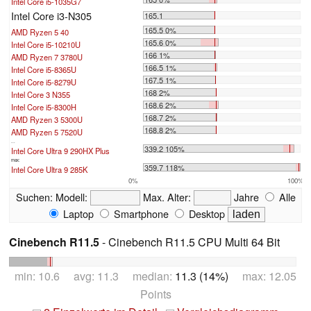
Intel Core i5-1035G7
Intel Core i3-N305
165.1
165.5 0%
AMD Ryzen 5 40
165.6 0%
Intel Core i5-10210U
166 1%
AMD Ryzen 7 3780U
166.5 1%
Intel Core i5-8365U
167.5 1%
Intel Core i5-8279U
168 2%
Intel Core 3 N355
168.6 2%
Intel Core i5-8300H
168.7 2%
AMD Ryzen 3 5300U
168.8 2%
AMD Ryzen 5 7520U
...
339.2 105%
Intel Core Ultra 9 290HX Plus
max:
359.7 118%
Intel Core Ultra 9 285K
0%
100%
Suchen:
Modell:
Max. Alter:
Jahre
Alle
Laptop
Smartphone
Desktop
Cinebench R11.5
- Cinebench R11.5 CPU Multi 64 Bit
min: 10.6 avg: 11.3 median:
11.3 (14%)
max: 12.05
Points