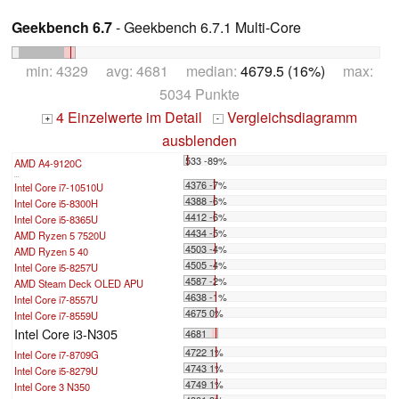
Geekbench 6.7
- Geekbench 6.7.1 Multi-Core
min: 4329 avg: 4681 median:
4679.5 (16%)
max:
5034 Punkte
4 Einzelwerte im Detail
Vergleichsdiagramm
+
-
ausblenden
533 -89%
AMD A4-9120C
...
4376 -7%
Intel Core i7-10510U
4388 -6%
Intel Core i5-8300H
4412 -6%
Intel Core i5-8365U
4434 -5%
AMD Ryzen 5 7520U
4503 -4%
AMD Ryzen 5 40
4505 -4%
Intel Core i5-8257U
4587 -2%
AMD Steam Deck OLED APU
4638 -1%
Intel Core i7-8557U
4675 0%
Intel Core i7-8559U
Intel Core i3-N305
4681
4722 1%
Intel Core i7-8709G
4743 1%
Intel Core i5-8279U
4749 1%
Intel Core 3 N350