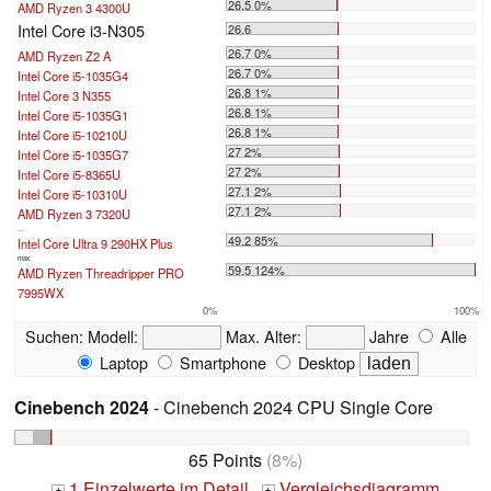
26.5 0%
AMD Ryzen 3 4300U
Intel Core i3-N305
26.6
26.7 0%
AMD Ryzen Z2 A
26.7 0%
Intel Core i5-1035G4
26.8 1%
Intel Core 3 N355
26.8 1%
Intel Core i5-1035G1
26.8 1%
Intel Core i5-10210U
27 2%
Intel Core i5-1035G7
27 2%
Intel Core i5-8365U
27.1 2%
Intel Core i5-10310U
27.1 2%
AMD Ryzen 3 7320U
...
49.2 85%
Intel Core Ultra 9 290HX Plus
max:
59.5 124%
AMD Ryzen Threadripper PRO
7995WX
0%
100%
Suchen:
Modell:
Max. Alter:
Jahre
Alle
Laptop
Smartphone
Desktop
Cinebench 2024
- Cinebench 2024 CPU Single Core
65 Points
(8%)
1 Einzelwerte im Detail
Vergleichsdiagramm
+
+