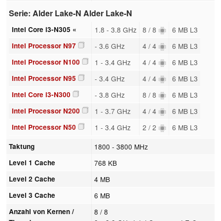
Serie: Alder Lake-N Alder Lake-N
Intel Core i3-N305 «
1.8 - 3.8 GHz
8 / 8
6 MB L3
Intel Processor N97
- 3.6 GHz
4 / 4
6 MB L3
Intel Processor N100
1 - 3.4 GHz
4 / 4
6 MB L3
Intel Processor N95
- 3.4 GHz
4 / 4
6 MB L3
Intel Core i3-N300
- 3.8 GHz
8 / 8
6 MB L3
Intel Processor N200
1 - 3.7 GHz
4 / 4
6 MB L3
Intel Processor N50
1 - 3.4 GHz
2 / 2
6 MB L3
Taktung
1800 - 3800 MHz
Level 1 Cache
768 KB
Level 2 Cache
4 MB
Level 3 Cache
6 MB
Anzahl von Kernen /
8 / 8