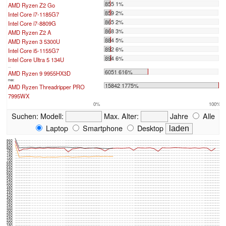
855 1%
AMD Ryzen Z2 Go
859 2%
Intel Core i7-1185G7
865 2%
Intel Core i7-8809G
868 3%
AMD Ryzen Z2 A
884 5%
AMD Ryzen 3 5300U
892 6%
Intel Core i5-1155G7
894 6%
Intel Core Ultra 5 134U
...
6051 616%
AMD Ryzen 9 9955HX3D
max:
15842 1775%
AMD Ryzen Threadripper PRO
7995WX
0%
100%
Suchen:
Modell:
Max. Alter:
Jahre
Alle
Laptop
Smartphone
Desktop
860
840
820
800
780
760
740
720
700
680
660
640
620
600
580
560
540
520
500
480
460
440
420
400
380
360
340
320
300
280
260
240
220
200
180