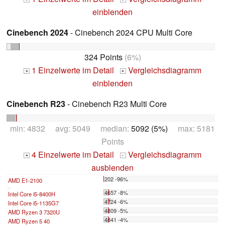
einblenden
Cinebench 2024
- Cinebench 2024 CPU Multi Core
324 Points
(6%)
1 Einzelwerte im Detail
Vergleichsdiagramm
+
+
einblenden
Cinebench R23
- Cinebench R23 Multi Core
min: 4832 avg: 5049 median:
5092 (5%)
max: 5181
Points
4 Einzelwerte im Detail
Vergleichsdiagramm
+
-
ausblenden
202 -96%
AMD E1-2100
...
4657 -8%
Intel Core i5-8400H
4724 -6%
Intel Core i5-1135G7
4809 -5%
AMD Ryzen 3 7320U
4841 -4%
AMD Ryzen 5 40