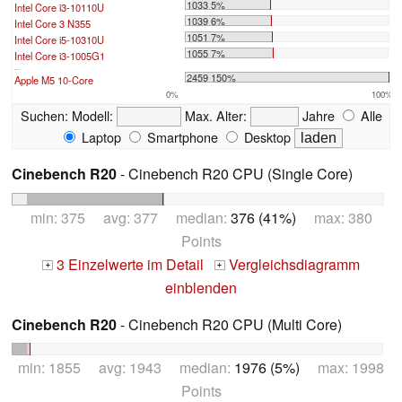
1033 5%
Intel Core i3-10110U
1039 6%
Intel Core 3 N355
1051 7%
Intel Core i5-10310U
1055 7%
Intel Core i3-1005G1
...
2459 150%
Apple M5 10-Core
0%
100%
Suchen:
Modell:
Max. Alter:
Jahre
Alle
Laptop
Smartphone
Desktop
Cinebench R20
- Cinebench R20 CPU (Single Core)
min: 375 avg: 377 median:
376 (41%)
max: 380
Points
3 Einzelwerte im Detail
Vergleichsdiagramm
+
+
einblenden
Cinebench R20
- Cinebench R20 CPU (Multi Core)
min: 1855 avg: 1943 median:
1976 (5%)
max: 1998
Points