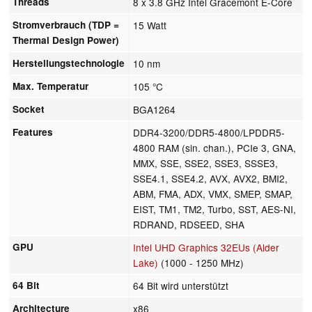
Threads
8 x 3.8 GHz Intel Gracemont E-Core
Stromverbrauch (TDP =
15 Watt
Thermal Design Power)
Herstellungstechnologie
10 nm
Max. Temperatur
105 °C
Socket
BGA1264
Features
DDR4-3200/DDR5-4800/LPDDR5-
4800 RAM (sin. chan.), PCIe 3, GNA,
MMX, SSE, SSE2, SSE3, SSSE3,
SSE4.1, SSE4.2, AVX, AVX2, BMI2,
ABM, FMA, ADX, VMX, SMEP, SMAP,
EIST, TM1, TM2, Turbo, SST, AES-NI,
RDRAND, RDSEED, SHA
GPU
Intel UHD Graphics 32EUs (Alder
Lake)
(1000 - 1250 MHz)
64 Bit
64 Bit wird unterstützt
Architecture
x86