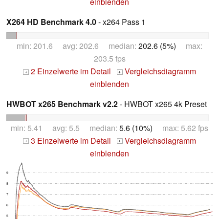
einblenden
X264 HD Benchmark 4.0
- x264 Pass 1
min: 201.6 avg: 202.6 median:
202.6 (5%)
max:
203.5 fps
2 Einzelwerte im Detail
Vergleichsdiagramm
+
+
einblenden
HWBOT x265 Benchmark v2.2
- HWBOT x265 4k Preset
min: 5.41 avg: 5.5 median:
5.6 (10%)
max: 5.62 fps
3 Einzelwerte im Detail
Vergleichsdiagramm
+
+
einblenden
9
8
7
6
5