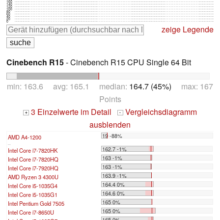
160
140
120
100
80
60
40
20
0
zeige Legende
Cinebench R15
- Cinebench R15 CPU Single 64 Bit
min: 163.6 avg: 165.1 median:
164.7 (45%)
max: 167
Points
3 Einzelwerte im Detail
Vergleichsdiagramm
+
-
ausblenden
19 -88%
AMD A4-1200
...
162.7 -1%
Intel Core i7-7820HK
163 -1%
Intel Core i7-7820HQ
163 -1%
Intel Core i7-7920HQ
163.9 -1%
AMD Ryzen 3 4300U
164.4 0%
Intel Core i5-1035G4
164.6 0%
Intel Core i5-1035G1
165 0%
Intel Pentium Gold 7505
165 0%
Intel Core i7-8650U
165 0%