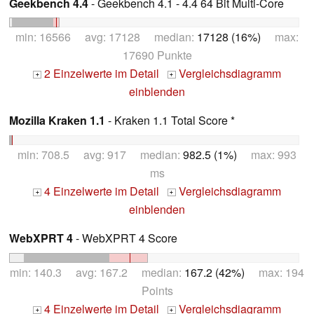
Geekbench 4.4
- Geekbench 4.1 - 4.4 64 Bit Multi-Core
min: 16566 avg: 17128 median:
17128 (16%)
max:
17690 Punkte
2 Einzelwerte im Detail
Vergleichsdiagramm
+
+
einblenden
Mozilla Kraken 1.1
- Kraken 1.1 Total Score *
min: 708.5 avg: 917 median:
982.5 (1%)
max: 993
ms
4 Einzelwerte im Detail
Vergleichsdiagramm
+
+
einblenden
WebXPRT 4
- WebXPRT 4 Score
min: 140.3 avg: 167.2 median:
167.2 (42%)
max: 194
Points
4 Einzelwerte im Detail
Vergleichsdiagramm
+
+