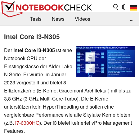
Tests
News
Videos
...
Benchmarks & Tech
Externe Tests
Intel Core i3-N305
Kaufberatung
Deals
Suche
Jobs
Der
Intel Core i3-N305
ist eine
Notebook-CPU der
Forum
Einstiegsklasse der Alder Lake-
N Serie. Er wurde im Januar
2023 vorgestellt und
bietet 8
Effizienzkerne (E-Kerne, Gracemont Architektur) mit bis zu
3,8 GHz (3 GHz Multi-Core-Turbo). Die E-Kerne
unterstützen kein HyperThreading und sollen eine
vergleichbare Performance wie alte Skylake Kerne bieten
(z.B.
i7-6300HQ
). Der i3 bietet keinerlei vPro Management
Features.