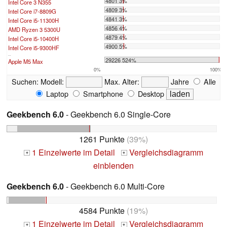
4801 3%
Intel Core 3 N355
4809 3%
Intel Core i7-8809G
4841 3%
Intel Core i5-11300H
4856 4%
AMD Ryzen 3 5300U
4879 4%
Intel Core i5-10400H
4900 5%
Intel Core i5-9300HF
...
29226 524%
Apple M5 Max
0%
100%
Suchen:
Modell:
Max. Alter:
Jahre
Alle
Laptop
Smartphone
Desktop
Geekbench 6.0
- Geekbench 6.0 Single-Core
1261 Punkte
(39%)
1 Einzelwerte im Detail
Vergleichsdiagramm
+
+
einblenden
Geekbench 6.0
- Geekbench 6.0 Multi-Core
4584 Punkte
(19%)
1 Einzelwerte im Detail
Vergleichsdiagramm
+
+