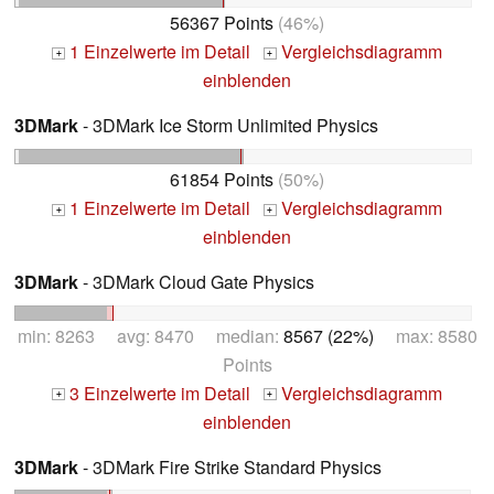
56367 Points
(46%)
1 Einzelwerte im Detail
Vergleichsdiagramm
+
+
einblenden
3DMark
- 3DMark Ice Storm Unlimited Physics
61854 Points
(50%)
1 Einzelwerte im Detail
Vergleichsdiagramm
+
+
einblenden
3DMark
- 3DMark Cloud Gate Physics
min: 8263 avg: 8470 median:
8567 (22%)
max: 8580
Points
3 Einzelwerte im Detail
Vergleichsdiagramm
+
+
einblenden
3DMark
- 3DMark Fire Strike Standard Physics