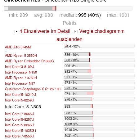
min: 939 avg: 983 median:
995 (40%)
max: 1001
Points
4 Einzelwerte im Detail
Vergleichsdiagramm
+
-
ausblenden
74.4 -92%
AMD A10-5745M
...
886 -10%
AMD Ryzen 5 3550H
888 -10%
AMD Ryzen Embedded R1606G
906 -8%
Intel Core i3-8109U
912 -7%
Intel Processor N150
971 -1%
AMD Ryzen 7 3750H
973 -1%
Intel Processor N97
973 -1%
Qualcomm Snapdragon X X1-26-100
974 -1%
Intel Core i5-10210U
976 -1%
Intel Core i5-8259U
Intel Core i3-N305
983
988 1%
Intel Core i7-8665U
1003 2%
Intel Core i5-8257U
1008 3%
Intel Core i5-8265U
1016 3%
Intel Core i5-1035G1
1021 4%
Intel Core i7-8550U