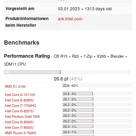
Vorgestellt am
03.01.2023
= 1313 days old
Produktinformationen
ark.intel.com
beim Hersteller
Benchmarks
Performance Rating
- CB R15 + R20 + 7-Zip + X265 + Blender +
3DM11 CPU
26.6 pt
(45%)
2.26 -92%
AMD E1-2100
...
25.6 -4%
Intel Core i3-10110U
26.1 -2%
Intel Core i5-8265U
26.2 -2%
Intel Core i7-7700HQ
26.2 -2%
Intel Core i5-8257U
26.2 -2%
Intel Pentium Gold 7505
26.2 -2%
Intel Core i5-8260U
26.3 -1%
Intel Core i7-8550U
26.4 -1%
AMD Ryzen 5 7520U